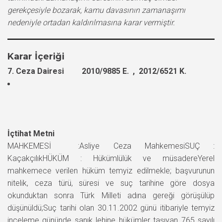
gerekçesiyle bozarak, kamu davasının zamanaşımı
nedeniyle ortadan kaldırılmasına karar vermiştir.
Karar İçeriği
7. Ceza Dairesi 2010/9885 E. , 2012/6521 K.
İçtihat Metni
MAHKEMESİ :Asliye Ceza MahkemesiSUÇ :
KaçakçılıkHÜKÜM : Hükümlülük ve müsadereYerel
mahkemece verilen hüküm temyiz edilmekle; başvurunun
nitelik, ceza türü, süresi ve suç tarihine göre dosya
okunduktan sonra Türk Milleti adına gereği görüşülüp
düşünüldü;Suç tarihi olan 30.11.2002 günü itibariyle temyiz
inceleme gününde sanık lehine hükümler taşıyan 765 sayılı