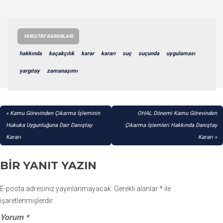
YARGITAY KARARLARI
hakkında
kaçakçılık
karar
kararı
suç
suçunda
uygulaması
yargıtay
zamanaşımı
YAZI
Kamu Görevinden Çıkarma İşleminin
OHAL Dönemi Kamu Görevinden
GEZINMESI
Hukuka Uygunluğuna Dair Danıştay
Çıkarma İşlemleri Hakkında Danıştay
Kararı
Kararı
BIR YANIT YAZIN
E-posta adresiniz yayınlanmayacak.
Gerekli alanlar
*
ile
işaretlenmişlerdir
Yorum
*