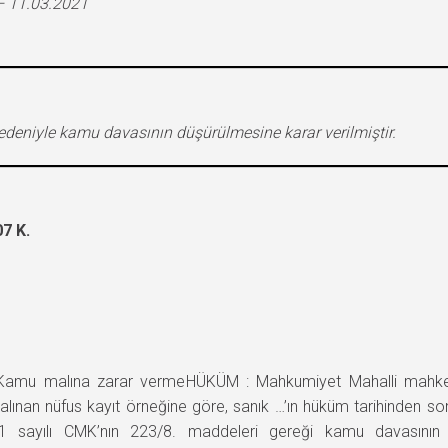
– 11.03.2021
edeniyle kamu davasının düşürülmesine karar verilmiştir.
7 K.
amu malına zarar vermeHÜKÜM : Mahkumiyet Mahalli mahkem
alınan nüfus kayıt örneğine göre, sanık …’ın hüküm tarihinden s
1 sayılı CMK’nın 223/8. maddeleri gereği kamu davasının 