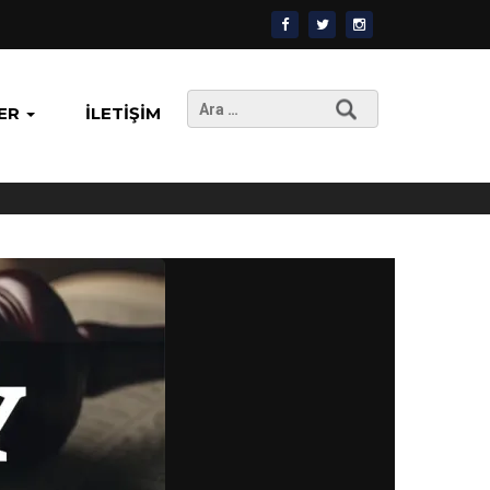
Arama:
ER
İLETIŞIM