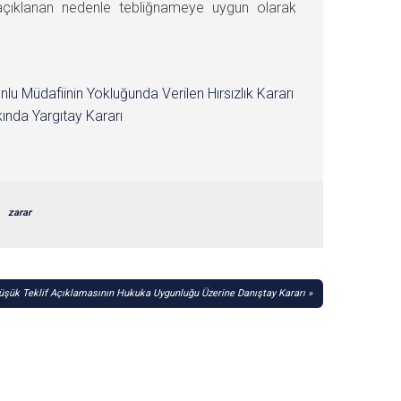
 açıklanan nedenle tebliğnameye uygun olarak
nlu Müdafiinin Yokluğunda Verilen Hırsızlık Kararı
ında Yargıtay Kararı
zarar
Düşük Teklif Açıklamasının Hukuka Uygunluğu Üzerine Danıştay Kararı