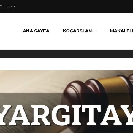
 257 5707
ANA SAYFA
KOÇARSLAN
MAKALEL