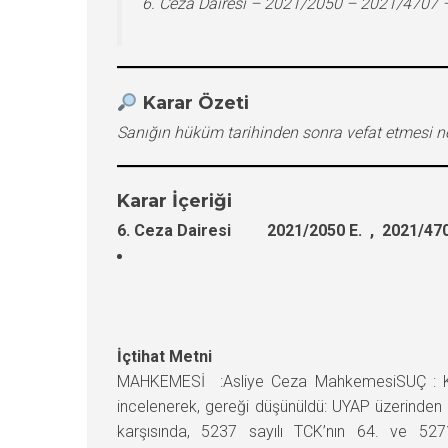
6. Ceza Dairesi – 2021/2050 – 2021/4707 
Karar Özeti
Sanığın hüküm tarihinden sonra vefat etmesi n
Karar İçeriği
6. Ceza Dairesi 2021/2050 E. , 2021/470
İçtihat Metni
MAHKEMESİ :Asliye Ceza MahkemesiSUÇ : K
incelenerek, gereği düşünüldü: UYAP üzerinden 
karşısında, 5237 sayılı TCK’nın 64. ve 527