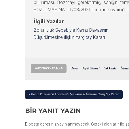
bulunması, Bozmayı gerektirmiş, sanığın tem
BOZULMASINA, 11/03/2021 tarihinde oybirliği ile 
İlgili Yazılar
Zorunluluk Sebebiyle Kamu Davasının
Düşürülmesine İlişkin Yargıtay Kararı
dava
düşürülmesi
hakkında
İstin
YARGITAY KARARLARI
YAZI
Deniz Yüzeyinde Ecrimisil Uygulaması Üzerine Danıştay Kararı
GEZINMESI
BIR YANIT YAZIN
E-posta adresiniz yayınlanmayacak.
Gerekli alanlar
*
ile i