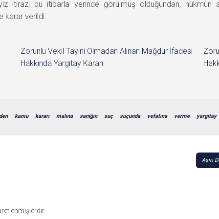
yiz itirazı bu itibarla yerinde görülmüş olduğundan, hükmün
karar verildi.
Zorunlu Vekil Tayini Olmadan Alınan Mağdur İfadesi
Zoru
Hakkında Yargıtay Kararı
Hakk
aden
kamu
kararı
malına
sanığın
suç
suçunda
vefatına
verme
yargıtay
Aşırı 
şaretlenmişlerdir