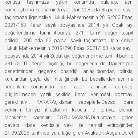
konusu taşınmaza yakın konumda bulunup, aynı
kamulaştırma kapsamında yer alan 208 ada 85 parsel sayılı
taşınmaza Ilgın Asliye Hukuk Mahkemesinin 2019/260 Esas,
2021/153 Karar sayılı dosyasında 2014 yılı Ocak ayı
değerlendirme tarihi itibarıyla 271 TL/m² değer tespit
edildiği, 208 ada 83 parsel sayılı taşınmaza Ilgın Asliye
Hukuk Mahkemesinin 2019/290 Esas, 2021/163 Karar sayılı
dosyasında 2014 yılı Şubat ayı değerlendirme tarihi itibari ile
281.73 TL değer biçildiği, bu değerlerin de Dairemizce
denetiminden geçerek onandığı anlaşıldığından, bilirkişi
kurulundan güçlü delil niteliğindeki bu bedellerden ayrılma
nedenleri konusunda ek rapor alınması gerektiği
düşünülmeden yazılı şekilde karar verilmesi bozmayı
gerektirir.VI. KARARAçıklanan sebeplerle;Davacı idare
vekilinin temyiz itirazlarının kabulü ile temyiz olunan
Mahkeme kararının BOZULMASINA,Duruşmaya gelen
davacı idare kendisini vekil ile temsil ettirdiğinden
21.09.2023 tarihinde yürürlüğe giren Avukatlık Asgari Ücret