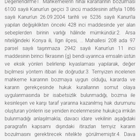
Değerlendirme1. Mahkemelerin nihaî kararlarının bozulması
6100 sayılı Kanun’un geçici 3 üncü maddesinin atfıyla 1086
sayılı Kanun’un 26.09.2004 tarihli ve 5236 sayılı Kanun’la
yapılan değişiklikten önceki 428 inci maddesinde yer alan
sebeplerden birinin varlığı hâlinde mümkündür.2. Arsa
niteliğindeki Konya ili, Ilgın ilçesi, … Mahallesi 208 ada 97
parsel sayılı taşınmaza 2942 sayılı Kanun’un 11 inci
maddesinin birinci fıkrasının (g) bendi uyarınca emsalin üstün
ve eksik yönleri belirlenip kıyaslaması yapılarak, değer
biçilmesi yöntem itibari ile doğrudur.3. Temyizen incelenen
mahkeme kararının bozmaya uygun olduğu, kararda ve
kararın gerekçesinde hukuk kurallarının somut olaya
uygulanmasında bir isabetsizlik bulunmadığı, bozma ile
kesinleşen ve karşı taraf yararına kazanılmış hak durumunu
oluşturan yönlerin ise yeniden incelenmesine hukukça imkân
bulunmadığı anlaşılmakla; davacı idare vekilinin aşağıdaki
paragrafın kapsamı dışındaki itirazları temyiz kararın
bozulmasını gerektirecek nitelikte görülmemiştir.4. Dava