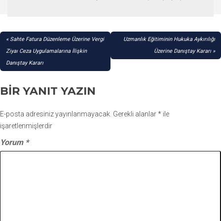
YAZI
Sahte Fatura Düzenleme Üzerine Vergi
Uzmanlık Eğitiminin Hukuka Aykırılığı
GEZINMESI
Ziyaı Ceza Uygulamalarına İlişkin
Üzerine Danıştay Kararı
Danıştay Kararı
BIR YANIT YAZIN
E-posta adresiniz yayınlanmayacak.
Gerekli alanlar
*
ile
işaretlenmişlerdir
Yorum
*