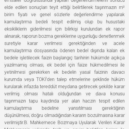
emsaller doğrultusunda yapılan değerlendirmelerin sonucu
elde edilen sonuçları teyit ettiği belirtilerek taşınmazın m²
birim fiyatı ve genel sözlerle değerlendirme yapılarak
kamulaştırma bedeli tespit edilmiş olup bu husustaki
eksikliklerin giderilmesi için bilirkişi kurulundan ek rapor
alınarak, raporun bozma gereklerine uygunluğu denetlenmek
suretiyle karar verilmesi gerektiğinden ve acele
kamulaştırma dosyasında ödenen bedel dışında kalan ek
bedele işletilecek faizin başlangıç tarihinin hükümde açıkça
yazılmamış olması, ek bedel için faize hükmedilmesi ile
yetinilmesi gerekirken ek bedelin yasal faizinin davacı
kurumda veya TOKİ’den talep etmelerine şeklinde hüküm
kurularak infazda tereddüt meydana getirecek şekilde karar
verilmiş olması hatalı olduğundan ve dava konusu
taşınmazın tapu kaydında yer alan haczin tespit edilen
kamulaştırma bedeline yansıtılması gerektiğinin
düşünülmesi, doğru olmadığından kararın bozulmasına karar
verilmiştir.B. Mahkemece Bozmaya Uyularak Verilen Karar