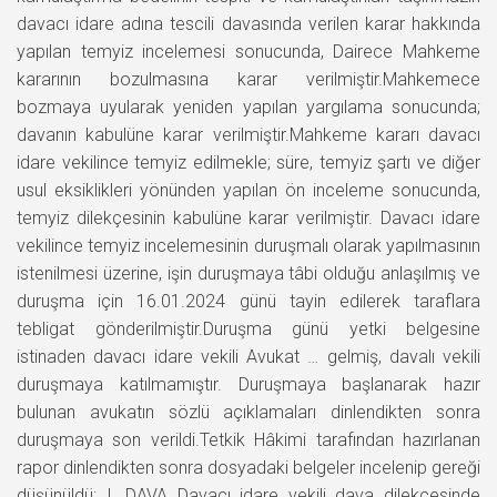
davacı idare adına tescili davasında verilen karar hakkında
yapılan temyiz incelemesi sonucunda, Dairece Mahkeme
kararının bozulmasına karar verilmiştir.Mahkemece
bozmaya uyularak yeniden yapılan yargılama sonucunda;
davanın kabulüne karar verilmiştir.Mahkeme kararı davacı
idare vekilince temyiz edilmekle; süre, temyiz şartı ve diğer
usul eksiklikleri yönünden yapılan ön inceleme sonucunda,
temyiz dilekçesinin kabulüne karar verilmiştir. Davacı idare
vekilince temyiz incelemesinin duruşmalı olarak yapılmasının
istenilmesi üzerine, işin duruşmaya tâbi olduğu anlaşılmış ve
duruşma için 16.01.2024 günü tayin edilerek taraflara
tebligat gönderilmiştir.Duruşma günü yetki belgesine
istinaden davacı idare vekili Avukat … gelmiş, davalı vekili
duruşmaya katılmamıştır. Duruşmaya başlanarak hazır
bulunan avukatın sözlü açıklamaları dinlendikten sonra
duruşmaya son verildi.Tetkik Hâkimi tarafından hazırlanan
rapor dinlendikten sonra dosyadaki belgeler incelenip gereği
düşünüldü: I. DAVA Davacı idare vekili dava dilekçesinde