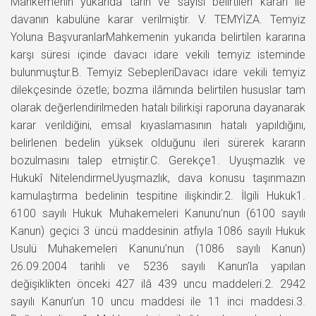
Mahkemenin yukarıda tarih ve sayısı belirtilen kararı ile
davanın kabulüne karar verilmiştir. V. TEMYİZA. Temyiz
Yoluna BaşvuranlarMahkemenin yukarıda belirtilen kararına
karşı süresi içinde davacı idare vekili temyiz isteminde
bulunmuştur.B. Temyiz SebepleriDavacı idare vekili temyiz
dilekçesinde özetle; bozma ilâmında belirtilen hususlar tam
olarak değerlendirilmeden hatalı bilirkişi raporuna dayanarak
karar verildiğini, emsal kıyaslamasının hatalı yapıldığını,
belirlenen bedelin yüksek olduğunu ileri sürerek kararın
bozulmasını talep etmiştir.C. Gerekçe1. Uyuşmazlık ve
Hukukî NitelendirmeUyuşmazlık, dava konusu taşınmazın
kamulaştırma bedelinin tespitine ilişkindir.2. İlgili Hukuk1.
6100 sayılı Hukuk Muhakemeleri Kanunu’nun (6100 sayılı
Kanun) geçici 3 üncü maddesinin atfıyla 1086 sayılı Hukuk
Usulü Muhakemeleri Kanunu’nun (1086 sayılı Kanun)
26.09.2004 tarihli ve 5236 sayılı Kanun’la yapılan
değişiklikten önceki 427 ilâ 439 uncu maddeleri.2. 2942
sayılı Kanun’un 10 uncu maddesi ile 11 inci maddesi.3.