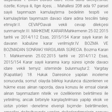
özetle; Konya ili, Ilgın ilçesi, … Mahallesi 208 ada 97 parsel
sayılı taşınmazın kamulaştırma bedelinin tespiti ve
kamulaştırılan taşınmazın davacı idare adına tescilini talep
etmiştir.II. CEVAPDavalı vekili cevap dilekçesi
sunmamıştır.III. MAHKEME KARARIMahkemenin 25.02.2015
tarihli ve 2014/112 Esas, 2015/154 Karar sayılı kararı ile
davanın kabulüne karar verilmiştir.IV. BOZMA VE
BOZMADAN SONRAKİ YARGILAMA SÜRECİA. Bozma Kararı
1. Mahkemenin 25.02.2015 tarihli ve 2014/112 Esas,
2015/154 Karar sayılı kararına karşı süresi içinde davacı
idare vekili temyiz isteminde bulunmuştur.2. Yargıtay
(Kapatılan) 18. Hukuk Dairesince yapılan inceleme
sonucunda; somut olayda bilirkişi kurulunca düzenlenen ve
hükme esas alınan raporda, dava konusu ile emsal olarak
alınan taşınmazların nitelik ve özelliklerinin belirtilmesi ile
yetinilmiş; ancak birbiriyle karşılaştırılması yapılıp eksik ve
üstün yönleri -denetime elverişli biçimde- belirtilmeden,