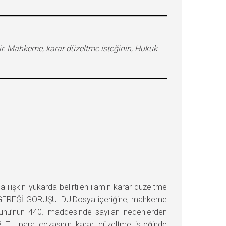
ir. Mahkeme, karar düzeltme isteğinin, Hukuk
şkin yukarda belirtilen ilamın karar düzeltme
du. GEREĞİ GÖRÜŞÜLDÜ:Dosya içeriğine, mahkeme
anunu’nun 440. maddesinde sayılan nedenlerden
3 TL para cezasının karar düzeltme isteğinde