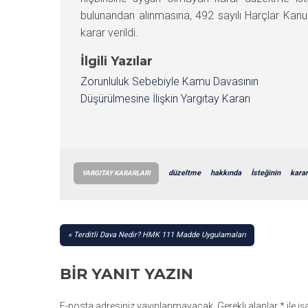
bulunandan alınmasına, 492 sayılı Harçlar Kan
karar verildi.
İlgili Yazılar
Zorunluluk Sebebiyle Kamu Davasının
Düşürülmesine İlişkin Yargıtay Kararı
düzeltme
hakkında
İsteğinin
karar
YARGITAY KARARLARI
YAZI
Terditli Dava Nedir? HMK 111 Madde Uygulamaları
GEZINMESI
BIR YANIT YAZIN
E-posta adresiniz yayınlanmayacak.
Gerekli alanlar
*
ile i