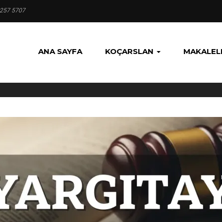
 257 5707
ANA SAYFA
KOÇARSLAN
MAKALEL