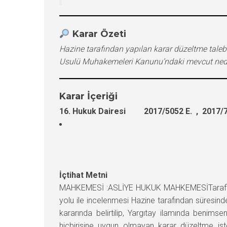
Karar Özeti
Hazine tarafından yapılan karar düzeltme tale
Usulü Muhakemeleri Kanunu’ndaki mevcut nede
Karar İçeriği
16. Hukuk Dairesi 2017/5052 E. , 2017/7
İçtihat Metni
MAHKEMESİ :ASLİYE HUKUK MAHKEMESİTaraflar ar
yolu ile incelenmesi Hazine tarafından süres
kararında belirtilip, Yargıtay ilamında beni
hiçbirisine uygun olmayan karar düzeltme is