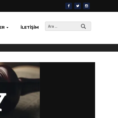
Arama:
ER
İLETIŞIM