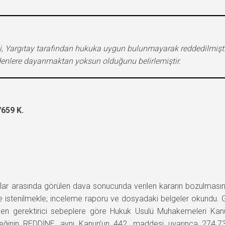
bi, Yargıtay tarafından hukuka uygun bulunmayarak reddedilmişt
nlere dayanmaktan yoksun olduğunu belirlemiştir.
659 K.
asında görülen dava sonucunda verilen kararın bozulmasına ili
inde istenilmekle; inceleme raporu ve dosyadaki belgeler okun
msenen gerektirici sebeplere göre Hukuk Usulü Muhakemeleri K
teğinin REDDİNE, aynı Kanun’un 442. maddesi uyarınca 274.7