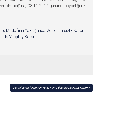
r olmadığına, 08.11.2017 gününde oybirliği ile
nlu Müdafiinin Yokluğunda Verilen Hırsızlık Kararı
ında Yargıtay Kararı
Parselasyon İşleminin Yetki Aşımı Üzerine Danıştay Kararı