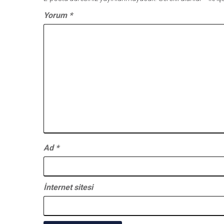
Yorum
*
Ad
*
İnternet sitesi