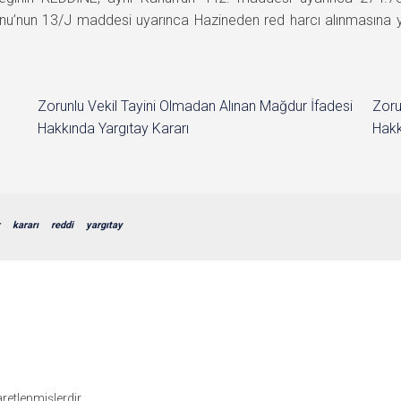
unu’nun 13/J maddesi uyarınca Hazineden red harcı alınmasına ye
Zorunlu Vekil Tayini Olmadan Alınan Mağdur İfadesi
Zoru
Hakkında Yargıtay Kararı
Hakk
kararı
reddi
yargıtay
şaretlenmişlerdir