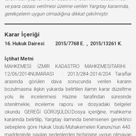
ve para cezası verilmesi üzerine verilen Yargıtay kararında,
gerekçelerin uygun olmadığına dikkat çekilmiştir.
Karar İçeriği
16. Hukuk Dairesi 2015/7768 E. , 2015/13261 K.
İçtihat Metni
MAHKEMESİ: İZMİR KADASTRO MAHKEMESİTARİHİ :
12/06/2014NUMARASI : 2013/284-2014/204 Taraflar
arasında görülen dava sonucunda verilen kararın
bozulmasına ilişkin yukarda belirtilen ilamın karar düzeltme
yolu ile incelenmesi Hazine tarafından süresinde
istenilmekle; inceleme raporu ve dosyadaki belgeler
okundu. GEREĞİ GÖRÜŞÜLDÜ:Dosya içeriğine, mahkeme
kararında belirtilip, Yargıtay ilamında benimsenen gerektirici
sebeplere göre Hukuk Usulü Muhakemeleri Kanunu’nun 440.
maddesinde sayılan nedenlerden hiçbirisine uygun olmayan