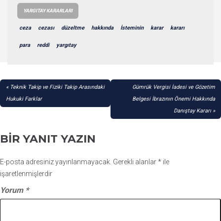
YARGITAY KARARLARI
ceza
cezası
düzeltme
hakkında
İsteminin
karar
kararı
para
reddi
yargıtay
YAZI
Teknik Takip ve Fiziki Takip Arasındaki
Gümrük Vergisi İadesi ve Gözetim
GEZINMESI
Hukuki Farklar
Belgesi İbrazının Önemi Hakkında
Danıştay Kararı
BIR YANIT YAZIN
E-posta adresiniz yayınlanmayacak.
Gerekli alanlar
*
ile
işaretlenmişlerdir
Yorum
*