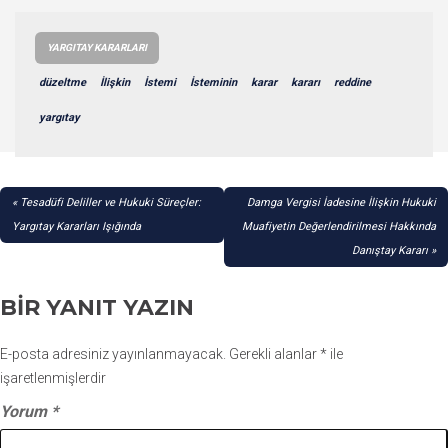
YARGITAY KARARLARI
düzeltme
İlişkin
İstemi
İsteminin
karar
kararı
reddine
yargıtay
YAZI
Tesadüfi Deliller ve Hukuki Süreçler:
Damga Vergisi İadesine İlişkin Hukuki
GEZINMESI
Yargıtay Kararları Işığında
Muafiyetin Değerlendirilmesi Hakkında
Danıştay Kararı
BIR YANIT YAZIN
E-posta adresiniz yayınlanmayacak.
Gerekli alanlar
*
ile
işaretlenmişlerdir
Yorum
*