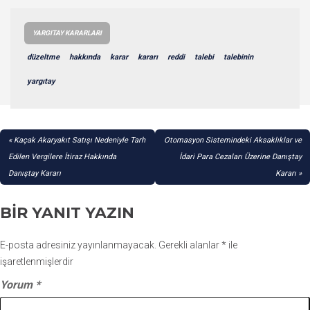
YARGITAY KARARLARI
düzeltme
hakkında
karar
kararı
reddi
talebi
talebinin
yargıtay
YAZI
Kaçak Akaryakıt Satışı Nedeniyle Tarh
Otomasyon Sistemindeki Aksaklıklar ve
GEZINMESI
Edilen Vergilere İtiraz Hakkında
İdari Para Cezaları Üzerine Danıştay
Danıştay Kararı
Kararı
BIR YANIT YAZIN
E-posta adresiniz yayınlanmayacak.
Gerekli alanlar
*
ile
işaretlenmişlerdir
Yorum
*