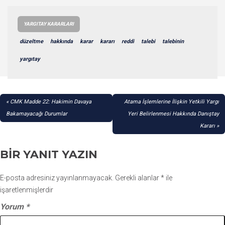
YARGITAY KARARLARI
düzeltme
hakkında
karar
kararı
reddi
talebi
talebinin
yargıtay
YAZI
CMK Madde 22: Hakimin Davaya
Atama İşlemlerine İlişkin Yetkili Yargı
GEZINMESI
Bakamayacağı Durumlar
Yeri Belirlenmesi Hakkında Danıştay
Kararı
BIR YANIT YAZIN
E-posta adresiniz yayınlanmayacak.
Gerekli alanlar
*
ile
işaretlenmişlerdir
Yorum
*