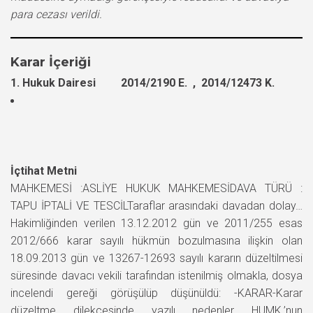
para cezası verildi.
Karar İçeriği
1. Hukuk Dairesi 2014/2190 E. , 2014/12473 K.
İçtihat Metni
MAHKEMESİ :ASLİYE HUKUK MAHKEMESİDAVA TÜRÜ :
TAPU İPTALİ VE TESCİLTaraflar arasındaki davadan dolay…
Hakimliğinden verilen 13.12.2012 gün ve 2011/255 esas
2012/666 karar sayılı hükmün bozulmasına ilişkin olan
18.09.2013 gün ve 13267-12693 sayılı kararın düzeltilmesi
süresinde davacı vekili tarafından istenilmiş olmakla, dosya
incelendi gereği görüşülüp düşünüldü: -KARAR-Karar
düzeltme dilekçesinde yazılı nedenler HUMK.’nun