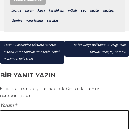
YARGITAY KARARLARI
bozma
kararı
karşı
karşılıksız
mühür
suç
suçlar
suçları:
Üzerine
yararlanma
yargıtay
YAZI
Kamu Görevinden Çıkarma Sonrası
Sahte Belge Kullanımı ve Vergi Ziyaı
GEZINMESI
Manevi Zarar Tazmini Davasında Yetkili
Üzerine Danıştay Kararı
Mahkeme Belli Oldu
BIR YANIT YAZIN
E-posta adresiniz yayınlanmayacak.
Gerekli alanlar
*
ile
işaretlenmişlerdir
Yorum
*