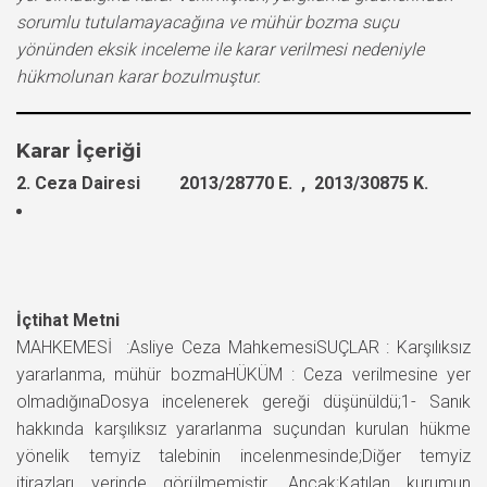
sorumlu tutulamayacağına ve mühür bozma suçu
yönünden eksik inceleme ile karar verilmesi nedeniyle
hükmolunan karar bozulmuştur.
Karar İçeriği
2. Ceza Dairesi 2013/28770 E. , 2013/30875 K.
İçtihat Metni
MAHKEMESİ :Asliye Ceza MahkemesiSUÇLAR : Karşılıksız
yararlanma, mühür bozmaHÜKÜM : Ceza verilmesine yer
olmadığınaDosya incelenerek gereği düşünüldü;1- Sanık
hakkında karşılıksız yararlanma suçundan kurulan hükme
yönelik temyiz talebinin incelenmesinde;Diğer temyiz
itirazları yerinde görülmemiştir. Ancak;Katılan kurumun