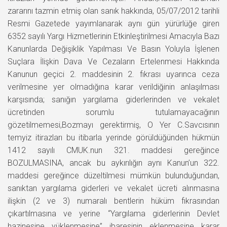
zararını tazmin etmiş olan sanık hakkında, 05/07/2012 tarihli
Resmi Gazetede yayımlanarak aynı gün yürürlüğe giren
6352 sayılı Yargı Hizmetlerinin Etkinleştirilmesi Amacıyla Bazı
Kanunlarda Değişiklik Yapılması Ve Basın Yoluyla İşlenen
Suçlara İlişkin Dava Ve Cezaların Ertelenmesi Hakkında
Kanunun geçici 2. maddesinin 2. fıkrası uyarınca ceza
verilmesine yer olmadığına karar verildiğinin anlaşılması
karşısında; sanığın yargılama giderlerinden ve vekalet
ücretinden sorumlu tutulamayacağının
gözetilmemesi,Bozmayı gerektirmiş, O Yer C.Savcısının
temyiz itirazları bu itibarla yerinde görüldüğünden hükmün
1412 sayılı CMUK.nun 321. maddesi gereğince
BOZULMASINA, ancak bu aykırılığın aynı Kanun’un 322.
maddesi gereğince düzeltilmesi mümkün bulunduğundan,
sanıktan yargılama giderleri ve vekalet ücreti alınmasına
ilişkin (2 ve 3) numaralı bentlerin hüküm fıkrasından
çıkartılmasına ve yerine “Yargılama giderlerinin Devlet
hazinesine yüklenmesine” ibaresinin eklenmesine karar