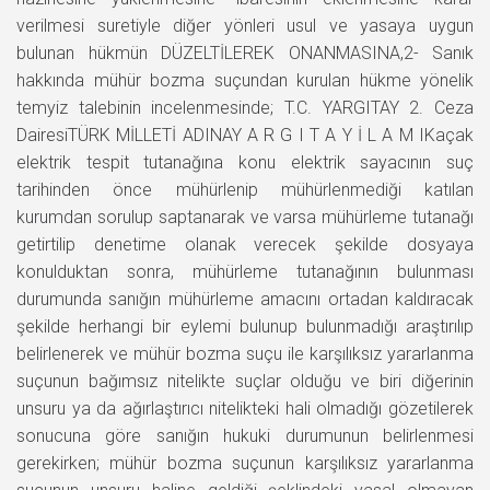
verilmesi suretiyle diğer yönleri usul ve yasaya uygun
bulunan hükmün DÜZELTİLEREK ONANMASINA,2- Sanık
hakkında mühür bozma suçundan kurulan hükme yönelik
temyiz talebinin incelenmesinde; T.C. YARGITAY 2. Ceza
DairesiTÜRK MİLLETİ ADINAY A R G I T A Y İ L A M IKaçak
elektrik tespit tutanağına konu elektrik sayacının suç
tarihinden önce mühürlenip mühürlenmediği katılan
kurumdan sorulup saptanarak ve varsa mühürleme tutanağı
getirtilip denetime olanak verecek şekilde dosyaya
konulduktan sonra, mühürleme tutanağının bulunması
durumunda sanığın mühürleme amacını ortadan kaldıracak
şekilde herhangi bir eylemi bulunup bulunmadığı araştırılıp
belirlenerek ve mühür bozma suçu ile karşılıksız yararlanma
suçunun bağımsız nitelikte suçlar olduğu ve biri diğerinin
unsuru ya da ağırlaştırıcı nitelikteki hali olmadığı gözetilerek
sonucuna göre sanığın hukuki durumunun belirlenmesi
gerekirken; mühür bozma suçunun karşılıksız yararlanma