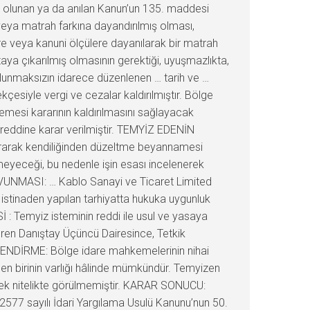
r olunan ya da anılan Kanun’un 135. maddesi
veya matrah farkına dayandırılmış olması,
ere veya kanuni ölçülere dayanılarak bir matrah
taya çıkarılmış olmasının gerektiği, uyuşmazlıkta,
ulunmaksızın idarece düzenlenen … tarih ve …
kçesiyle vergi ve cezalar kaldırılmıştır. Bölge
mesi kararının kaldırılmasını sağlayacak
a reddine karar verilmiştir. TEMYİZ EDENİN
ıkararak kendiliğinden düzeltme beyannamesi
meyeceği, bu nedenle işin esası incelenerek
SAVUNMASI: … Kablo Sanayi ve Ticaret Limited
 istinaden yapılan tarhiyatta hukuka uygunluk
: Temyiz isteminin reddi ile usul ve yasaya
en Danıştay Üçüncü Dairesince, Tetkik
LENDİRME: Bölge idare mahkemelerinin nihai
en birinin varlığı hâlinde mümkündür. Temyizen
ecek nitelikte görülmemiştir. KARAR SONUCU:
577 sayılı İdari Yargılama Usulü Kanunu’nun 50.