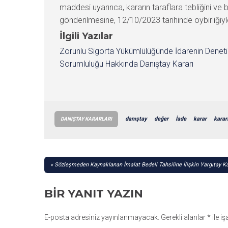
maddesi uyarınca, kararın taraflara tebliğini ve
gönderilmesine, 12/10/2023 tarihinde oybirliğiyle
İlgili Yazılar
Zorunlu Sigorta Yükümlülüğünde İdarenin Denet
Sorumluluğu Hakkında Danıştay Kararı
danıştay
değer
İade
karar
karar
DANIŞTAY KARARLARI
YAZI
Sözleşmeden Kaynaklanan İmalat Bedeli Tahsiline İlişkin Yargıtay Ka
GEZINMESI
BIR YANIT YAZIN
E-posta adresiniz yayınlanmayacak.
Gerekli alanlar
*
ile i