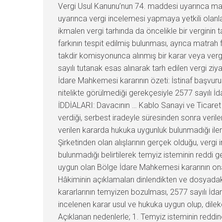
Vergi Usul Kanunu’nun 74. maddesi uyarınca mat
uyarınca vergi incelemesi yapmaya yetkili olanl
ikmalen vergi tarhında da öncelikle bir verginin 
farkının tespit edilmiş bulunması, ayrıca matrah 
takdir komisyonunca alınmış bir karar veya verg
sayılı tutanak esas alınarak tarh edilen vergi zi
İdare Mahkemesi kararının özeti: İstinaf başvur
nitelikte görülmediği gerekçesiyle 2577 sayılı İ
İDDİALARI: Davacının … Kablo Sanayi ve Ticaret 
verdiği, serbest iradeyle süresinden sonra veri
verilen kararda hukuka uygunluk bulunmadığı il
Şirketinden olan alışlarının gerçek olduğu, verg
bulunmadığı belirtilerek temyiz isteminin reddi
uygun olan Bölge İdare Mahkemesi kararının on
Hâkiminin açıklamaları dinlendikten ve dosyad
kararlarının temyizen bozulması, 2577 sayılı İd
incelenen karar usul ve hukuka uygun olup, dile
Açıklanan nedenlerle; 1. Temyiz isteminin reddi