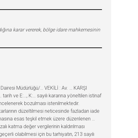
madığına karar vererek, bölge idare mahkemesinin
airesi Müdürlüğü/… VEKİLİ : Av. … KARŞI
ih ve E:…, K:… sayılı kararına yöneltilen istinaf
incelenerek bozulması istenilmektedir.
larının düzeltilmesi neticesinde fazladan iade
nmasına esas teşkil etmek üzere düzenlenen …
ezalı katma değer vergilerinin kaldırılması
eçerli olabilmesi için bu tarhiyatın, 213 sayılı