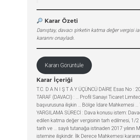
Karar Özeti
Danıştay, davacı şirketin katma değer vergisi i
kararını onayladı.
Kararı Görüntüle
Karar İçeriği
T.C. D A N I Ş T A Y ÜÇÜNCÜ DAİRE Esas No : 2
TARAF (DAVACI) : … Profil Sanayi Ticaret Limited
başvurusuna ilişkin … Bölge İdare Mahkemesi … Ve
YARGILAMA SÜRECİ : Dava konusu istem: Davacı a
edilen katma değer vergisinin tarh edilmesi, 1/
tarih ve … sayılı tutanağa istinaden 2017 yılının 
istemine ilişkindir. İlk Derece Mahkemesi kararını