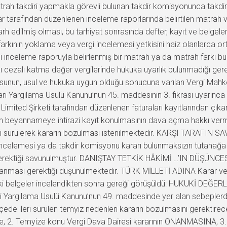
rah takdiri yapmakla görevli bulunan takdir komisyonunca takdi
ar tarafından düzenlenen inceleme raporlarında belirtilen matrah 
tarh edilmiş olması, bu tarhiyat sonrasında defter, kayıt ve belgel
farkının yoklama veya vergi incelemesi yetkisini haiz olanlarca or
i inceleme raporuyla belirlenmiş bir matrah ya da matrah farkı b
yaı cezalı katma değer vergilerinde hukuka uyarlık bulunmadığı gere
usunun, usul ve hukuka uygun olduğu sonucuna varılan Vergi Mahke
dari Yargılama Usulü Kanunu’nun 45. maddesinin 3. fıkrası uyarınc
Limited Şirketi tarafından düzenlenen faturaları kayıtlarından ç
len beyannameye ihtirazi kayıt konulmasının dava açma hakkı ver
eri sürülerek kararın bozulması istenilmektedir. KARŞI TARAFIN 
i incelemesi ya da takdir komisyonu kararı bulunmaksızın tutanağa
 gerektiği savunulmuştur. DANIŞTAY TETKİK HÂKİMİ …’IN DÜŞÜNCESİ 
anması gerektiği düşünülmektedir. TÜRK MİLLETİ ADINA Karar ver
aki belgeler incelendikten sonra gereği görüşüldü: HUKUKİ DEĞER
ari Yargılama Usulü Kanunu’nun 49. maddesinde yer alan sebeplerd
kçede ileri sürülen temyiz nedenleri kararın bozulmasını gerektir
ne, 2. Temyize konu Vergi Dava Dairesi kararının ONANMASINA, 3.2