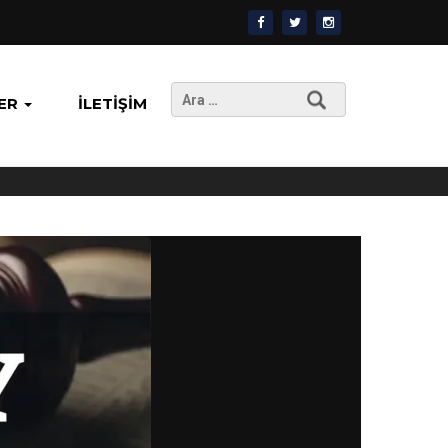
Arama:
ER
İLETIŞIM