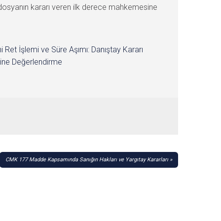
en dosyanın kararı veren ilk derece mahkemesine
i Ret İşlemi ve Süre Aşımı: Danıştay Kararı
ine Değerlendirme
CMK 177 Madde Kapsamında Sanığın Hakları ve Yargıtay Kararları