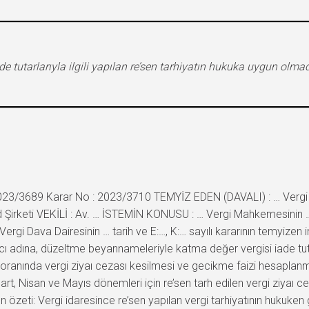
ade tutarlarıyla ilgili yapılan re’sen tarhiyatın hukuka uygun ol
023/3689 Karar No : 2023/3710 TEMYİZ EDEN (DAVALI) : … Vergi D
 Şirketi VEKİLİ : Av. … İSTEMİN KONUSU : … Vergi Mahkemesinin … tar
rgi Dava Dairesinin … tarih ve E:…, K:… sayılı kararının temyizen 
dına, düzeltme beyannameleriyle katma değer vergisi iade tutar
2 oranında vergi ziyaı cezası kesilmesi ve gecikme faizi hesapla
Mart, Nisan ve Mayıs dönemleri için re’sen tarh edilen vergi ziyaı c
n özeti: Vergi idaresince re’sen yapılan vergi tarhiyatının hukuken g