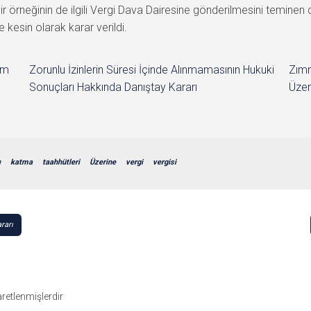
 bir örneğinin de ilgili Vergi Dava Dairesine gönderilmesini temin
 kesin olarak karar verildi.
im
Zorunlu İzinlerin Süresi İçinde Alınmamasının Hukuki
Zımn
Sonuçları Hakkında Danıştay Kararı
Üzer
ı
katma
taahhütleri
Üzerine
vergi
vergisi
rarı
şaretlenmişlerdir