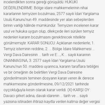
incelendikten sonra gereği görüşüldü: HUKUKİ
DEĞERLENDİRME: Bölge idare mahkemelerinin nihai
kararlarının temyizen bozulması, 2577 sayılı İdari Yargılama
Usulü Kanunu’nun 49. maddesinde yer alan sebeplerden
birinin varlığı hâlinde mümkündür. Temyizen incelenen karar
usul ve hukuka uygun olup, dilekçede ileri sürülen temyiz
nedenleri kararın bozulmasını gerektirecek nitelikte
görülmemiştir. KARAR SONUCU: Açıklanan nedenlerle; 1.
Temyiz isteminin reddine, 2. … Bölge İdare Mahkemesi …
Vergi Dava Dairesinin … tarih ve E:…, K:… sayılı kararının
ONANMASINA, 3. 2577 sayılı İdari Yargılama Usulü
Kanunu’nun 50. maddesi uyarınca, kararın taraflara tebliğini
ve bir örneğinin de belirtilen Vergi Dava Dairesine
gönderilmesini teminen dosyanın kararı veren ilk derece
mahkemesine gönderilmesine, 09/12/2021 tarihinde
oyçokluğuyla kesin olarak karar verildi. (X)-KARŞI OY :
Davacı şirket adına, davalı idarenin … tarih ve … sayılı
yazısına istinaden ihtirazi kayıtla verilen katma değer vergisi