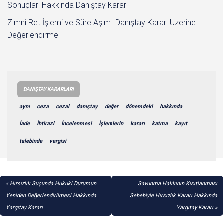
Sonuçları Hakkında Danıştay Kararı
Zımni Ret İşlemi ve Süre Aşımı: Danıştay Kararı Üzerine
Değerlendirme
DANIŞTAY KARARLARI
aynı
ceza
cezai
danıştay
değer
dönemdeki
hakkında
İade
İhtirazi
İncelenmesi
İşlemlerin
kararı
katma
kayıt
talebinde
vergisi
YAZI
Hırsızlık Suçunda Hukuki Durumun
Savunma Hakkının Kısıtlanması
GEZINMESI
Yeniden Değerlendirilmesi Hakkında
Sebebiyle Hırsızlık Kararı Hakkında
Yargıtay Kararı
Yargıtay Kararı