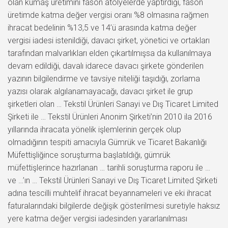
olan kumaş üretimini fason atölyelerde yaptırdığı, fason
üretimde katma değer vergisi oranı %8 olmasına rağmen
ihracat bedelinin %13,5 ve 14’ü arasında katma değer
vergisi iadesi istenildiği, davacı şirket, yönetici ve ortakları
tarafından malvarlıkları elden çıkartılmışsa da kullanılmaya
devam edildiği, davalı idarece davacı şirkete gönderilen
yazının bilgilendirme ve tavsiye niteliği taşıdığı, zorlama
yazısı olarak algılanamayacağı, davacı şirket ile grup
şirketleri olan … Tekstil Ürünleri Sanayi ve Dış Ticaret Limited
Şirketi ile … Tekstil Ürünleri Anonim Şirketi’nin 2010 ila 2016
yıllarında ihracata yönelik işlemlerinin gerçek olup
olmadığının tespiti amacıyla Gümrük ve Ticaret Bakanlığı
Müfettişliğince soruşturma başlatıldığı, gümrük
müfettişlerince hazırlanan … tarihli soruşturma raporu ile …
ve …’ın … Tekstil Ürünleri Sanayi ve Dış Ticaret Limited Şirketi
adına tescilli muhtelif ihracat beyannameleri ve eki ihracat
faturalarındaki bilgilerde değişik gösterilmesi suretiyle haksız
yere katma değer vergisi iadesinden yararlanılması