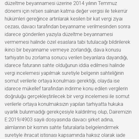
düzeltme beyannamesi üzerine 2014 yılının Temmuz
dönemi için re’sen salınan katma değer vergisi ile tekerrür
hükümleri gereğince artırılarak kesilen bir kat vergi ziyaı
cezası, davacı tarafından beyanname verilmesinden sonra
idarece gönderilen yazıyla düzeltme beyannamesi
vermemesi halinde özel esaslara tabi tutulacağı bildirilerek
ikinci bir beyanname vermeye zorlandığı, dava konusu
tarhiyatın bu zorlama sonucu verilen beyanlara dayandığı,
idarece faturanın sahte olduğunun iddia edilmesi halinde
vergi incelemesi yapılmak suretiyle belgenin sahteliğinin
somut verilerle ortaya konulması gerektiği, olayda ise
idarece mükellef tarafından indirime konu edilen vergilerin
doğruluğu gerçekleştirilecek bir vergi incelemesi ile somut
verilerle ortaya konulmaksızın yapılan tarhiyatta hukuka
uyarlık bulunmadığı gerekçesiyle kaldırılmış olup, Dairemizin
E:2019/4903 sayılı dosyasında davacı şirket adına,
alımlarının bir kısmını sahte faturalarla belgelendirmek
suretiyle ihracat istisnası kapsamında haksız olarak iade