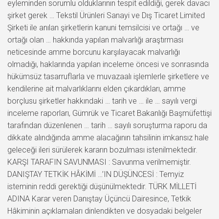
eyleminden sorumlu olduklarının tespit edildiği, gerek davacı
şirket gerek … Tekstil Ürünleri Sanayi ve Dış Ticaret Limited
Şirketi ile anılan şirketlerin kanuni temsilcisi ve ortağı … ve
ortağı olan … hakkında yapılan malvarlığı araştırması
neticesinde amme borcunu karşılayacak malvarlığı
olmadığı, haklarında yapılan inceleme öncesi ve sonrasında
hükümsüz tasarruflarla ve muvazaalı işlemlerle şirketlere ve
kendilerine ait malvarlıklarını elden çıkardıkları, amme
borçlusu şirketler hakkındaki … tarih ve … ile … sayılı vergi
inceleme raporları, Gümrük ve Ticaret Bakanlığı Başmüfettişi
tarafından düzenlenen … tarih … sayılı soruşturma raporu da
dikkate alındığında amme alacağının tahsilinin imkansız hale
geleceği ileri sürülerek kararın bozulması istenilmektedir.
KARŞI TARAFIN SAVUNMASI : Savunma verilmemiştir.
DANIŞTAY TETKİK HÂKİMİ …’IN DÜŞÜNCESİ : Temyiz
isteminin reddi gerektiği düşünülmektedir. TÜRK MİLLETİ
ADINA Karar veren Danıştay Üçüncü Dairesince, Tetkik
Hâkiminin açıklamaları dinlendikten ve dosyadaki belgeler