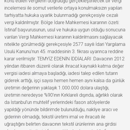
konu edilen vergilerin doğruluğu gerçekleştirilecek bir vergi
incelemesi ile somut verilerle ortaya konulmaksızın yapılan
tarhiyatta hukuka uyarlık bulunmadığı gerekçesiyle cezalı
vergi kaldırılmıştır. Bölge İdare Mahkemesi kararının özeti:
İstinaf başvurusunun, usul ve hukuka uygun olduğu sonucuna
varılan Vergi Mahkemesi kararının kaldırılmasını sağlayacak
nitelikte görülmediği gerekçesiyle 2577 sayılı İdari Yargılama
Usulü Kanunu’nun 45. maddesinin 3. fıkrası uyarınca reddine
karar verilmiştir. TEMYİZ EDENİN İDDİALARI :Davacının 2012
yılından itibaren düzenli olarak ihracat kaynaklı katma değer
vergisi iadesi almaya başladığı, iadesi talep edilen tutarın
giderek arttığı, işçi sayısı hemen hemen aynı kalsa da günlük
üretimin değerinin yaklaşık 1.000.000 dolara ulaştığı,
üretimin neredeyse %90’ının Kırklareli dışında, ağırlıklı olarak
da İstanbul’un muhtelif yerlerindeki fason atölyelerde
yapıldığı yönünde bildirimde bulunulduğu, nakliye aracı ve
giderinin olmadığı, tekstil üretimi imal ve ihracatı ile
uğraştığını belirten davacının tekstil ürünlerinin ana girdisi