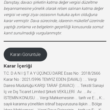
Danıştay, davacı şirketin katma değer vergisi düzeltme
beyannamesine yönelik olarak re’sen salınan katma değer
vergisi ve vergi ziyaı cezasının hukuka aykırı olduğuna
karar vermiştir. Dava sürecinde, idarenin mükellef üzerinde
yaptığı zorlama ve belgelerin geçerliliği konusunda somut
kanıt sunulmadığı vurgulanmıştır.
Kararı Görüntüle
Karar İçeriği
T.C. D A N I Ş T A Y ÜÇÜNCÜ DAİRE Esas No : 2018/2666
Karar No : 2021/5996 TEMYİZ EDEN (DAVALI) : … Vergi
Dairesi Müdürlüğü KARŞI TARAF (DAVACI) : … Tekstil Sanayi
İç ve Dış Ticaret Limited Şirketi VEKİLLERİ : Av. … Av. …
İSTEMİN KONUSU: … Vergi Mahkemesinin … tarih ve E:…, K:…
sayılı kararına yöneltilen istinaf başvurusuna ilişkin … Bölge