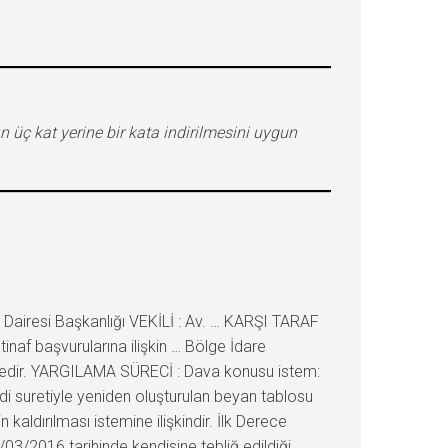
 üç kat yerine bir kata indirilmesini uygun
airesi Başkanlığı VEKİLİ : Av. … KARŞI TARAF
inaf başvurularına ilişkin … Bölge İdare
ektedir. YARGILAMA SÜRECİ : Dava konusu istem:
di suretiyle yeniden oluşturulan beyan tablosu
 kaldırılması istemine ilişkindir. İlk Derece
1/03/2016 tarihinde kendisine tebliğ edildiği