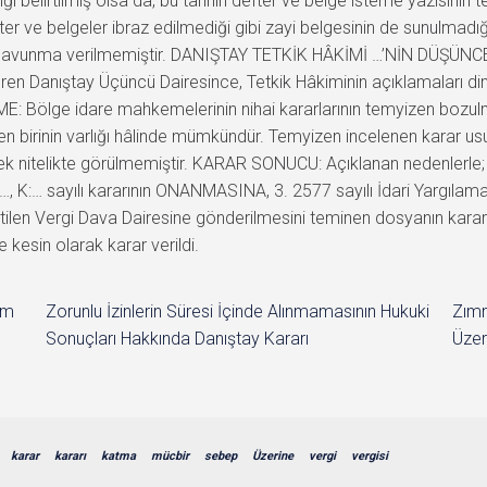
ği belirtilmiş olsa da, bu tarihin defter ve belge isteme yazısının 
r ve belgeler ibraz edilmediği gibi zayi belgesinin de sunulmadığı
avunma verilmemiştir. DANIŞTAY TETKİK HÂKİMİ …’NİN DÜŞÜNCESİ:
n Danıştay Üçüncü Dairesince, Tetkik Hâkiminin açıklamaları din
Bölge idare mahkemelerinin nihai kararlarının temyizen bozulmas
birinin varlığı hâlinde mümkündür. Temyizen incelenen karar usul
ek nitelikte görülmemiştir. KARAR SONUCU: Açıklanan nedenlerle; 
…, K:… sayılı kararının ONANMASINA, 3. 2577 sayılı İdari Yargıla
belirtilen Vergi Dava Dairesine gönderilmesini teminen dosyanın ka
 kesin olarak karar verildi.
im
Zorunlu İzinlerin Süresi İçinde Alınmamasının Hukuki
Zımn
Sonuçları Hakkında Danıştay Kararı
Üzer
karar
kararı
katma
mücbir
sebep
Üzerine
vergi
vergisi