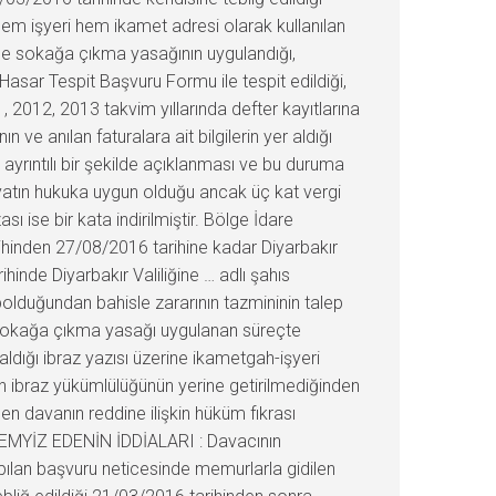
 hem işyeri hem ikamet adresi olarak kullanılan
nce sokağa çıkma yasağının uygulandığı,
Hasar Tespit Başvuru Formu ile tespit edildiği,
 2012, 2013 takvim yıllarında defter kayıtlarına
n ve anılan faturalara ait bilgilerin yer aldığı
n ayrıntılı bir şekilde açıklanması ve bu duruma
hiyatın hukuka uygun olduğu ancak üç kat vergi
ise bir kata indirilmiştir. Bölge İdare
ihinden 27/08/2016 tarihine kadar Diyarbakır
hinde Diyarbakır Valiliğine … adlı şahıs
bolduğundan bahisle zararının tazmininin talep
 ile sokağa çıkma yasağı uygulanan süreçte
aldığı ibraz yazısı üzerine ikametgah-işyeri
 ibraz yükümlülüğünün yerine getirilmediğinden
n davanın reddine ilişkin hüküm fıkrası
ir. TEMYİZ EDENİN İDDİALARI : Davacının
apılan başvuru neticesinde memurlarla gidilen