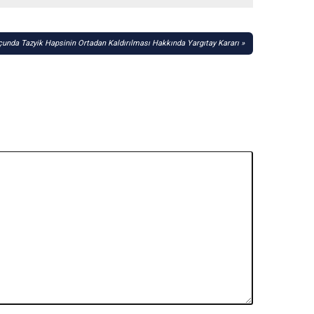
nda Tazyik Hapsinin Ortadan Kaldırılması Hakkında Yargıtay Kararı