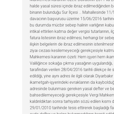
halde yasal süresi içinde ibraz edilmediğinden ba
binanın bulunduğu Sur İlçesi … Mahallesinde 11/
davacının başvurusu üzerine 15/06/2016 tarihinde,
bu durumda mücbir sebep halinin varlığının kabul
intikal ettirilen katma değer vergisi tutarlarının, 
fatura listesinin ibraz edilmesi, herhangi bir seb
ilişkin belgelerin de ibraz edilmesinin istenilme
ziyaı cezası kesilemeyeceği gerekçesiyle katma d
Mahkemesi kararının özeti: Hem işyeri hem ikam
Valiliğince sokağa çıkma yasağının uygulandığı, s
tarafından verilen 28/04/2016 tarihli dilekçe il
edildiği, yine aynı adres ile ilgili olarak Diyarb
ikametgah-işyerindeki evraklarının da kaybolduğun
adresinde bulunması gereken yasal defter ve be
bahsedilemeyeceği gerekçesiyle Vergi Mahkemesi 
kaldırıldıktan sonra tarhiyatın sözü edilen kısmı
29/01/2010 tarihinde tesis ettirerek başladığı f