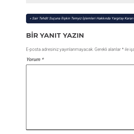
YAZI
Sair Tehdit Suçuna İlişkin Temyiz İşlemleri Hakkında Yargıtay Kararı
GEZINMESI
BIR YANIT YAZIN
E-posta adresiniz yayınlanmayacak.
Gerekli alanlar
*
ile i
Yorum
*