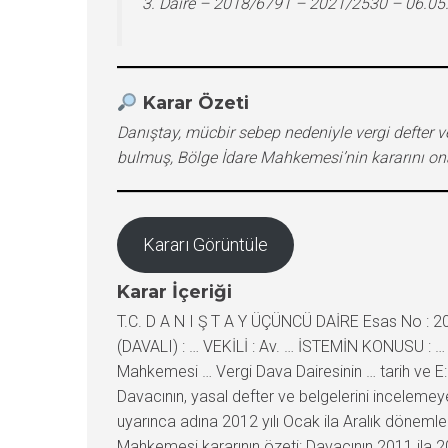
3. Daire – 2018/6791 – 2021/2530 – 06.05
Karar Özeti
Danıştay, mücbir sebep nedeniyle vergi defter v
bulmuş, Bölge İdare Mahkemesi’nin kararını ona
Kararı Görüntüle
Karar İçeriği
T.C. D A N I Ş T A Y ÜÇÜNCÜ DAİRE Esas No : 2
(DAVALI) : … VEKİLİ : Av. … İSTEMİN KONUSU : … Ve
Mahkemesi … Vergi Dava Dairesinin … tarih ve E
Davacının, yasal defter ve belgelerini incelemey
uyarınca adına 2012 yılı Ocak ila Aralık dönemleri
Mahkemesi kararının özeti: Davacının 2011 ila 2013