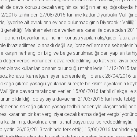
hisle dava konusu cezalı verginin salındığının anlaşıldığı olayda,
12/2015 tarihinden 27/08/2016 tarihine kadar Diyarbakır Valiliği
 işyerine ait evrakların evinde bulunmadığının Diyarbakır Valiliği 
ü gerektiği, Mahkemelerince verilen ara kararı ile davacıdan 2011,
ilgili dönem beyanlarında indirim konusu yapılan alış/gider faturalarını
eple ibraz edilmesi olanaklı değil ise, ibraz edilememe sebeplerini
sine karşın herhangi bir bilgi ve belge sunulmadığından yapılan tar
eğer vergisi yönünden dava reddedilmiş, üç kat vergi ziyaı cezası 
et olarak kullanılan binanın bulunduğu mahallede 11/12/2015 tar
öz konusu ikametgah-işyeri adresi ile ilgili olarak 28/04/2016 tari
e sokağa çıkma yasağı uygulanan süreçte bir kısım eşyalarının kay
akır Valiliğine davacı tarafından verilen 15/06/2016 tarihli dilekçe
un bildirildiği, dolayısıyla davacının 21/03/2016 tarihinde tebliğ 
lgelerine sokağa çıkma yasağı tedbiri nedeniyle ulaşamadığından
kararının bir kat vergi ziyaı cezalı katma değer vergisi yönünde
 da kaldırılmış, davalı idarenin istinaf başvurusu ise reddedilmişt
aaliyetini 26/03/2013 tarihinde terk ettiği, 15/06/2016 tarihinde y