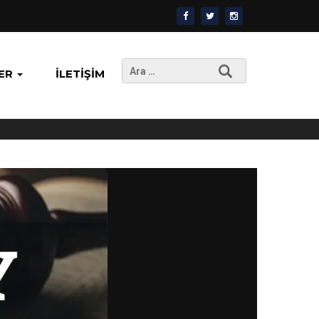
Arama:
ER
İLETIŞIM