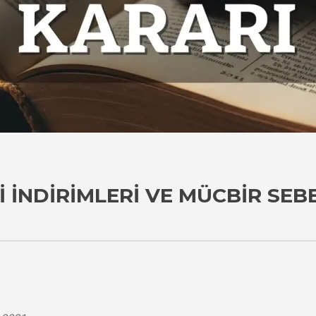
 İNDIRIMLERI VE MÜCBIR SE
i