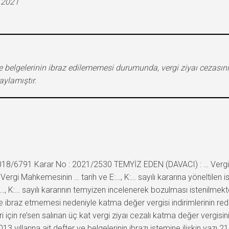
.2021
e belgelerinin ibraz edilememesi durumunda, vergi ziyaı cezasının
ylamıştır.
018/6791 Karar No : 2021/2530 TEMYİZ EDEN (DAVACI) : … Vergi D
rgi Mahkemesinin … tarih ve E:…, K:… sayılı kararına yöneltilen ist
:…, K:… sayılı kararının temyizen incelenerek bozulması istenilm
e ibraz etmemesi nedeniyle katma değer vergisi indirimlerinin red
 için re’sen salınan üç kat vergi ziyaı cezalı katma değer vergisinin
 yıllarına ait defter ve belgelerinin ibrazı istemine ilişkin yazı 2