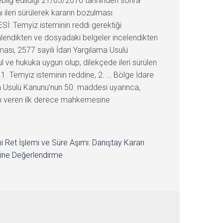
tebliğ edildiği 21/03/2016 tarihinden sonra
 ileri sürülerek kararın bozulması
 Temyiz isteminin reddi gerektiği
lendikten ve dosyadaki belgeler incelendikten
ı, 2577 sayılı İdari Yargılama Usulü
 ve hukuka uygun olup, dilekçede ileri sürülen
1. Temyiz isteminin reddine, 2. … Bölge İdare
ma Usulü Kanunu’nun 50. maddesi uyarınca,
rarı veren ilk derece mahkemesine
i Ret İşlemi ve Süre Aşımı: Danıştay Kararı
ine Değerlendirme