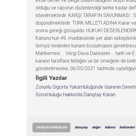
evde defter ve belge bulunmadığının tespit edildi
olduğu ve raporun düzenlendiği tarihe kadar defte
istenilmektedir. KARŞI TARAFIN SAVUNMASI : S
düşünülmektedir. TÜRK MİLLETİ ADINA Karar vere
sonra gereği görüşüldü: HUKUKİ DEĞERLENDİRME: 
Kanunu’nun 49. maddesinde yer alan sebeplerden 
temyiz nedenleri kararın bozulmasını gerektirec
Mahkemesi … Vergi Dava Dairesinin … tarih ve E:
kararın taraflara tebliğini ve bir örneğinin de 
gönderilmesine, 06/05/2021 tarihinde oybirliğiyle
İlgili Yazılar
Zorunlu Sigorta Yükümlülüğünde İdarenin Denet
Sorumluluğu Hakkında Danıştay Kararı
danıştay
değer
hükmü
İndirimleri
DANIŞTAY KARARLARI