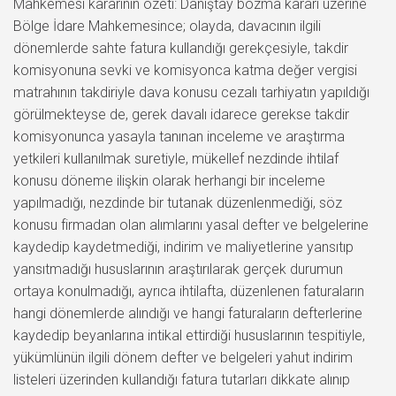
Mahkemesi kararının özeti: Danıştay bozma kararı üzerine
Bölge İdare Mahkemesince; olayda, davacının ilgili
dönemlerde sahte fatura kullandığı gerekçesiyle, takdir
komisyonuna sevki ve komisyonca katma değer vergisi
matrahının takdiriyle dava konusu cezalı tarhiyatın yapıldığı
görülmekteyse de, gerek davalı idarece gerekse takdir
komisyonunca yasayla tanınan inceleme ve araştırma
yetkileri kullanılmak suretiyle, mükellef nezdinde ihtilaf
konusu döneme ilişkin olarak herhangi bir inceleme
yapılmadığı, nezdinde bir tutanak düzenlenmediği, söz
konusu firmadan olan alımlarını yasal defter ve belgelerine
kaydedip kaydetmediği, indirim ve maliyetlerine yansıtıp
yansıtmadığı hususlarının araştırılarak gerçek durumun
ortaya konulmadığı, ayrıca ihtilafta, düzenlenen faturaların
hangi dönemlerde alındığı ve hangi faturaların defterlerine
kaydedip beyanlarına intikal ettirdiği hususlarının tespitiyle,
yükümlünün ilgili dönem defter ve belgeleri yahut indirim
listeleri üzerinden kullandığı fatura tutarları dikkate alınıp