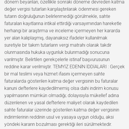
dönem beyanları, özellikle sonraki döneme devreden katma
değer vergisi tutarları karşılaştırılarak ödenmesi gereken
tutarın doğruluğunun belirlenmediği görülmekle, sahte
faturaları kayıtlarına intikal ettirdiği varsayımından hareketle
herhangi bir araştırma ve inceleme içermeyen her kararda
yer alan kalıplaşmış, dayanaksız ifadeler kullanılmak
suretiyle bir takım tutarların vergi matrahı olarak takdir
olunmasında hukuka uygunluk bulunmadığı sonucuna
varılmıştır. Belirtilen gerekçelerle istinaf başvurusunun
reddine karar verilmiştir. TEMYİZ EDENİN İDDİALARI : Gerçek
bir mal teslimi veya hizmet ifasını içermeyen sahte
faturalarda gösterilen katma değer vergisinin bu faturalar
kanuni defterlere kaydedilmemiş olsa dahi indirim konusu
yapılmasının mümkün olmadığı; dolayısıyla mükellef adına
düzenlenen ve yasal defterlere maliyet olarak kaydedilen
sahte faturalar üzerinde gösterilen katma değer vergisinin
indirimlerinin reddinin usul ve yasaya uygun olduğu, aksi
yöndeki kararın bozulması gerektiği ileri sürülmektedir.