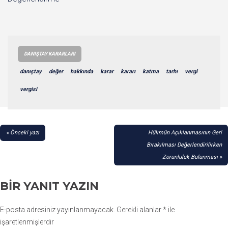
DANIŞTAY KARARLARI
danıştay
değer
hakkında
karar
kararı
katma
tarhı
vergi
vergisi
YAZI
Önceki yazı
Hükmün Açıklanmasının Geri
GEZINMESI
Bırakılması Değerlendirilirken
Zorunluluk Bulunması
BIR YANIT YAZIN
E-posta adresiniz yayınlanmayacak.
Gerekli alanlar
*
ile
işaretlenmişlerdir