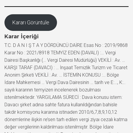
Kararı Görüntüle
Karar İçeriği
T.C. D A N I Ş T A Y DÖRDÜNCÜ DAİRE Esas No : 2019/9868
Karar No : 2021/8918 TEMYİZ EDEN (DAVALI) :… Vergi
Dairesi Başkanlığı (… Vergi Dairesi Müdürlüğü) VEKİLİ : Av. …
KARŞI TARAF (DAVACI) : … İnşaat Temizlik Turizm ve Ticaret
Anonim Şirketi VEKİLİ : Av. … İSTEMİN KONUSU :… Bölge
İdare Mahkemesi … Vergi Dava Dairesinin … tarih ve E:…, K:..
sayılı kararının temyizen incelenerek bozulması
istenilmektedir. YARGILAMA SÜRECİ : Dava konusu istem:
Davacı şirket adına sahte fatura kullanıldığından bahisle
takdir komisyonu kararına istinaden 2010/6,7,8,9,10,12
dönemlerine ilişkin re’sen tarh edilen vergi ziyaı cezalı katma
değer vergilerinin kaldırılması istenilmiştir. Bölge İdare