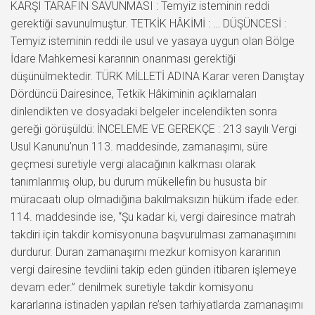
KARŞI TARAFIN SAVUNMASI : Temyiz isteminin reddi
gerektiği savunulmuştur. TETKİK HÂKİMİ : … DÜŞÜNCESİ :
Temyiz isteminin reddi ile usul ve yasaya uygun olan Bölge
İdare Mahkemesi kararının onanması gerektiği
düşünülmektedir. TÜRK MİLLETİ ADINA Karar veren Danıştay
Dördüncü Dairesince, Tetkik Hâkiminin açıklamaları
dinlendikten ve dosyadaki belgeler incelendikten sonra
gereği görüşüldü: İNCELEME VE GEREKÇE : 213 sayılı Vergi
Usul Kanunu’nun 113. maddesinde, zamanaşımı, süre
geçmesi suretiyle vergi alacağının kalkması olarak
tanımlanmış olup, bu durum mükellefin bu hususta bir
müracaatı olup olmadığına bakılmaksızın hüküm ifade eder.
114. maddesinde ise, “Şu kadar ki, vergi dairesince matrah
takdiri için takdir komisyonuna başvurulması zamanaşımını
durdurur. Duran zamanaşımı mezkur komisyon kararının
vergi dairesine tevdiini takip eden günden itibaren işlemeye
devam eder.” denilmek suretiyle takdir komisyonu
kararlarına istinaden yapılan re’sen tarhiyatlarda zamanaşımı