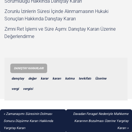
Sorumluluğu Hakkında Danıştay Kararı
Zorunlu İzinlerin Süresi İçinde Alınmamasının Hukuki
Sonuçları Hakkında Danıştay Kararı
Zımni Ret İşlemi ve Süre Aşımı: Danıştay Kararı Üzerine
Değerlendirme
DANIŞTAY KARARLARI
danıştay
değer
karar
kararı
katma
tevkifatı
Üzerine
vergi
vergisi
YAZI
Zamanaşımı Süresinin Dolması
Davadan Feragat Nedeniyle Mahkeme
GEZINMESI
Sonucu Düşürme Kararı Hakkında
Kararının Bozulması Üzerine Yargıtay
Yargıtay Kararı
Kararı