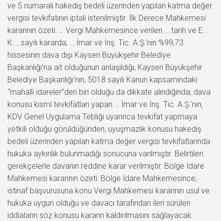
ve 5 numaralı hakediş bedeli üzerinden yapılan katma değer
vergisi tevkifatının iptali istenilmiştir. İlk Derece Mahkemesi
kararının özeti: … Vergi Mahkemesince verilen … tarih ve E:…
K:… sayılı kararda; … İmar ve İnş. Tic. A.Ş.’nin %99,73
hissesinin dava dışı Kayseri Büyükşehir Belediye
Başkanlığı’na ait olduğunun anlaşıldığı, Kayseri Büyükşehir
Belediye Başkanlığı’nın, 5018 sayılı Kanun kapsamındaki
“mahalli idareler”den biri olduğu da dikkate alındığında; dava
konusu kısmî tevkifatları yapan … İmar ve İnş. Tic. A.Ş.’nin,
KDV Genel Uygulama Tebliği uyarınca tevkifat yapmaya
yetkili olduğu görüldüğünden, uyuşmazlık konusu hakediş
bedeli üzerinden yapılan katma değer vergisi tevkifatlarında
hukuka aykırılık bulunmadığı sonucuna varılmıştır. Belirtilen
gerekçelerle davanın reddine karar verilmiştir. Bölge İdare
Mahkemesi kararının özeti: Bölge İdare Mahkemesince;
istinaf başvurusuna konu Vergi Mahkemesi kararının usul ve
hukuka uygun olduğu ve davacı tarafından ileri sürülen
iddiaların söz konusu kararın kaldırılmasını sağlayacak