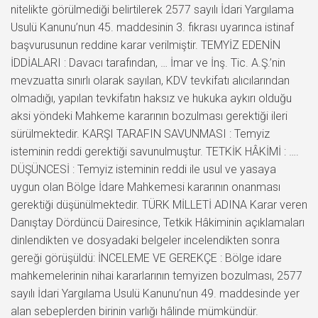
nitelikte görülmediği belirtilerek 2577 sayılı İdari Yargılama
Usulü Kanunu’nun 45. maddesinin 3. fıkrası uyarınca istinaf
başvurusunun reddine karar verilmiştir. TEMYİZ EDENİN
İDDİALARI : Davacı tarafından, … İmar ve İnş. Tic. A.Ş.’nin
mevzuatta sınırlı olarak sayılan, KDV tevkifatı alıcılarından
olmadığı, yapılan tevkifatın haksız ve hukuka aykırı olduğu
aksi yöndeki Mahkeme kararının bozulması gerektiği ileri
sürülmektedir. KARŞI TARAFIN SAVUNMASI : Temyiz
isteminin reddi gerektiği savunulmuştur. TETKİK HÂKİMİ : ….
DÜŞÜNCESİ : Temyiz isteminin reddi ile usul ve yasaya
uygun olan Bölge İdare Mahkemesi kararının onanması
gerektiği düşünülmektedir. TÜRK MİLLETİ ADINA Karar veren
Danıştay Dördüncü Dairesince, Tetkik Hâkiminin açıklamaları
dinlendikten ve dosyadaki belgeler incelendikten sonra
gereği görüşüldü: İNCELEME VE GEREKÇE : Bölge idare
mahkemelerinin nihai kararlarının temyizen bozulması, 2577
sayılı İdari Yargılama Usulü Kanunu’nun 49. maddesinde yer
alan sebeplerden birinin varlığı hâlinde mümkündür.