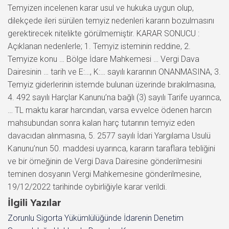
Temyizen incelenen karar usul ve hukuka uygun olup,
dilekçede ileri sürülen temyiz nedenleri kararın bozulmasını
gerektirecek nitelikte görülmemiştir. KARAR SONUCU :
Açıklanan nedenlerle; 1. Temyiz isteminin reddine, 2.
Temyize konu … Bölge İdare Mahkemesi … Vergi Dava
Dairesinin … tarih ve E:…, K:… sayılı kararının ONANMASINA, 3.
Temyiz giderlerinin istemde bulunan üzerinde bırakılmasına,
4. 492 sayılı Harçlar Kanunu’na bağlı (3) sayılı Tarife uyarınca,
… TL maktu karar harcından, varsa evvelce ödenen harcın
mahsubundan sonra kalan harç tutarının temyiz eden
davacıdan alınmasına, 5. 2577 sayılı İdari Yargılama Usulü
Kanunu’nun 50. maddesi uyarınca, kararın taraflara tebliğini
ve bir örneğinin de Vergi Dava Dairesine gönderilmesini
teminen dosyanın Vergi Mahkemesine gönderilmesine,
19/12/2022 tarihinde oybirliğiyle karar verildi.
İlgili Yazılar
Zorunlu Sigorta Yükümlülüğünde İdarenin Denetim