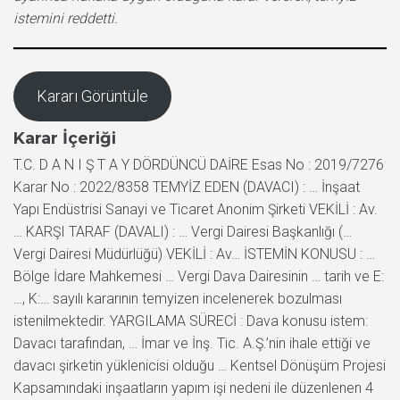
istemini reddetti.
Kararı Görüntüle
Karar İçeriği
T.C. D A N I Ş T A Y DÖRDÜNCÜ DAİRE Esas No : 2019/7276
Karar No : 2022/8358 TEMYİZ EDEN (DAVACI) : … İnşaat
Yapı Endüstrisi Sanayi ve Ticaret Anonim Şirketi VEKİLİ : Av.
… KARŞI TARAF (DAVALI) : … Vergi Dairesi Başkanlığı (…
Vergi Dairesi Müdürlüğü) VEKİLİ : Av… İSTEMİN KONUSU : …
Bölge İdare Mahkemesi … Vergi Dava Dairesinin … tarih ve E:
…, K:… sayılı kararının temyizen incelenerek bozulması
istenilmektedir. YARGILAMA SÜRECİ : Dava konusu istem:
Davacı tarafından, … İmar ve İnş. Tic. A.Ş.’nin ihale ettiği ve
davacı şirketin yüklenicisi olduğu … Kentsel Dönüşüm Projesi
Kapsamındaki inşaatların yapım işi nedeni ile düzenlenen 4