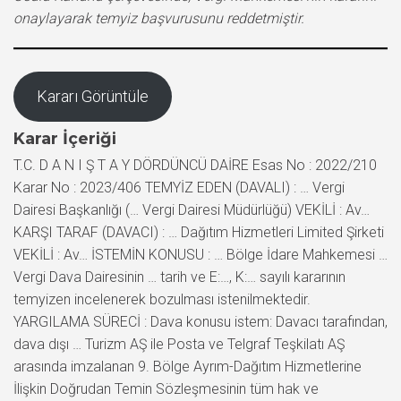
onaylayarak temyiz başvurusunu reddetmiştir.
Kararı Görüntüle
Karar İçeriği
T.C. D A N I Ş T A Y DÖRDÜNCÜ DAİRE Esas No : 2022/210
Karar No : 2023/406 TEMYİZ EDEN (DAVALI) : … Vergi
Dairesi Başkanlığı (… Vergi Dairesi Müdürlüğü) VEKİLİ : Av…
KARŞI TARAF (DAVACI) : … Dağıtım Hizmetleri Limited Şirketi
VEKİLİ : Av… İSTEMİN KONUSU : … Bölge İdare Mahkemesi …
Vergi Dava Dairesinin … tarih ve E:…, K:… sayılı kararının
temyizen incelenerek bozulması istenilmektedir.
YARGILAMA SÜRECİ : Dava konusu istem: Davacı tarafından,
dava dışı … Turizm AŞ ile Posta ve Telgraf Teşkilatı AŞ
arasında imzalanan 9. Bölge Ayrım-Dağıtım Hizmetlerine
İlişkin Doğrudan Temin Sözleşmesinin tüm hak ve