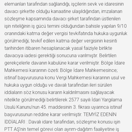
elemanları tarafından sağlandığı, işçilerin sevk ve idaresinin
davacı şirkette olduğu kanaatine ulaşıldığından, imzalanan
sözleşme kapsamında davacı şirket tarafından üstlenilen
işin niteliğinin iş gücü temini olduğundan bahisle yapılan 9/10
oranındaki katma değer vergisi tevkifatında hukuka uygunluk
görülmediği; tevkif edilen katma değer vergisinin kesinti
tarihinden itibaren hesaplanacak yasal faiziyle birlikte
davacıya iadesi gerektiği sonucuna varılmıştır. Belirtilen
gerekçelerle davanın kabulüne karar verilmiştir. Bölge İdare
Mahkemesi kararının özeti: Bölge İdare Mahkemesince;
istinaf başvurusuna konu Vergi Mahkemesi kararının usul ve
hukuka uygun olduğu ve davalı tarafından ileri sürülen
iddiaların söz konusu kararın kaldırılmasını sağlayacak
nitelikte görülmediği belirtilerek 2577 sayılı İdari Yargılama
Usulü Kanunu’nun 45. maddesinin 3. fıkrası uyarınca istinaf
başvurusunun reddine karar verilmiştir. TEMYİZ EDENİN
İDDİALARI : Davalı idare tarafından, sözleşme konusu işin
PTT AŞ’nin temel görevi olan ayrım-dağıtım faaliyetine iş