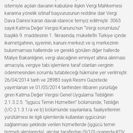
istemiyle açılan davanın kabulüne ilişkin Vergi Mahkemesi
kararına yönelik istinaf başvurusunun reddine dair Vergi
Dava Dairesi kararı davalı idarece temyiz edilmiştir. 3065
sayılı Katma Değer Vergisi Kanunu’nun “Vergi sorumlusu”
başlıklı 9. maddesinin 1. fıkrasında; mükellefin Türkiye içinde
ikametgahının, işyerinin, kanuni merkezi ve iş merkezinin
bulunmaması hallerinde ve gerekli görülen diğer hallerde
Maliye Bakanlığının, vergi alacağının emniyet altına alınması
amacıyla, vergiye tabi işlemlere taraf olanları verginin
ödenmesinden sorumlu tutabileceği hükmüne yer verilmiştir.
26/04/2014 tarih ve 28983 sayılı Resmi Gazetede
yayımlanan ve 01/05/2014 tarihinden itibaren yürürlüğe
giren Katma Değer Vergisi Genel Uygulama Tebliğinin
2.1.3.2.5. “İşgücü Temin Hizmetleri” bölümünde; Tebliğin
(I/C-2.1.3.1/a ve b) bölümünde sayılanlara, faaliyetlerinin
yürütülmesi ile ilgili işlemlerde kullanılan işgücünün
sağlanması şeklinde verilen hizmetlerde (işgücü temin
hizmeti alımlarında), alıcılar tarafından (9/10) oranında KDV