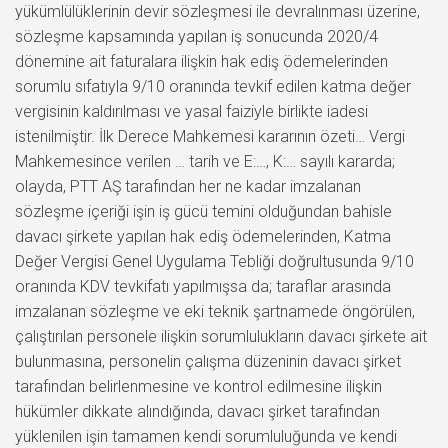
yükümlülüklerinin devir sözleşmesi ile devralınması üzerine,
sözleşme kapsamında yapılan iş sonucunda 2020/4
dönemine ait faturalara ilişkin hak ediş ödemelerinden
sorumlu sıfatıyla 9/10 oranında tevkif edilen katma değer
vergisinin kaldırılması ve yasal faiziyle birlikte iadesi
istenilmiştir. İlk Derece Mahkemesi kararının özeti… Vergi
Mahkemesince verilen … tarih ve E:…, K:… sayılı kararda;
olayda, PTT AŞ tarafından her ne kadar imzalanan
sözleşme içeriği işin iş gücü temini olduğundan bahisle
davacı şirkete yapılan hak ediş ödemelerinden, Katma
Değer Vergisi Genel Uygulama Tebliği doğrultusunda 9/10
oranında KDV tevkifatı yapılmışsa da; taraflar arasında
imzalanan sözleşme ve eki teknik şartnamede öngörülen,
çalıştırılan personele ilişkin sorumlulukların davacı şirkete ait
bulunmasına, personelin çalışma düzeninin davacı şirket
tarafından belirlenmesine ve kontrol edilmesine ilişkin
hükümler dikkate alındığında, davacı şirket tarafından
yüklenilen işin tamamen kendi sorumluluğunda ve kendi