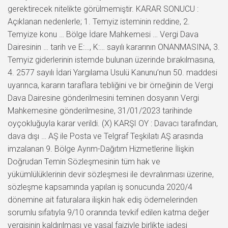
gerektirecek nitelikte görülmemiştir. KARAR SONUCU :
Açıklanan nedenlerle; 1. Temyiz isteminin reddine, 2.
Temyize konu … Bölge İdare Mahkemesi … Vergi Dava
Dairesinin … tarih ve E:…, K:… sayılı kararının ONANMASINA, 3.
Temyiz giderlerinin istemde bulunan üzerinde bırakılmasına,
4. 2577 sayılı İdari Yargılama Usulü Kanunu’nun 50. maddesi
uyarınca, kararın taraflara tebliğini ve bir örneğinin de Vergi
Dava Dairesine gönderilmesini teminen dosyanın Vergi
Mahkemesine gönderilmesine, 31/01/2023 tarihinde
oyçokluğuyla karar verildi. (X) KARŞI OY : Davacı tarafından,
dava dışı … AŞ ile Posta ve Telgraf Teşkilatı AŞ arasında
imzalanan 9. Bölge Ayrım-Dağıtım Hizmetlerine İlişkin
Doğrudan Temin Sözleşmesinin tüm hak ve
yükümlülüklerinin devir sözleşmesi ile devralınması üzerine,
sözleşme kapsamında yapılan iş sonucunda 2020/4
dönemine ait faturalara ilişkin hak ediş ödemelerinden
sorumlu sıfatıyla 9/10 oranında tevkif edilen katma değer
vergisinin kaldırılması ve yasal faiziyle birlikte iadesi