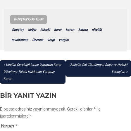
DANIŞTAY KARARLARI
danıştay
değer
hukuki
karar
kararı
katma
niteliği
tevkifatının
Üzerine
vergi
vergisi
YAZI
Usulün Gerekliliklerine Uymayan Karar
Usulsüz Ölü Gömülmesi Suçu ve Hukuki
GEZINMESI
Düzeltme Talebi Hakkında Yargıtay
Sonuçları
Kararı
BIR YANIT YAZIN
E-posta adresiniz yayınlanmayacak.
Gerekli alanlar
*
ile
işaretlenmişlerdir
Yorum
*