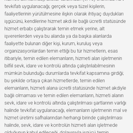
tevkifatı uygulanacağı; gerçek veya tüzel kişilerin,
faaliyetlerinin yürütülmesine ilişkin olarak ihtiyaç duydukları
işgücünü, kendilerine hizmet akdi ile bağlı ücretli statüsünde
hizmet erbabı çalıştırarak temin etmek yerine, alt
işverenlerden veya bu alanda ya da başka alanlarda
faaliyette bulunan diğer kişi, kurum, kuruluş veya
organizasyonlardan temin ettiği bu tür hizmetlerin, esas
itibariyle, temin edilen elemanların, hizmeti alan işletmenin
bilfiil sevk, idare ve kontrolü altında çalıştırılabilmesinin
mümkün bulunduğu durumlarda tevkifat kapsamına girdiği;
bu şekilde ortaya çıkan hizmetlerde, temin edilen
elemanların, hizmeti alana ücretli statüsünde hizmet akdiyle
bağlı olmaması ve temin edilen elemanların, hizmeti alanın
sevk, idare ve kontrolü altında çalıştırılması şartlarının varlığı
halinde tevkifat uygulanacağı, elemanların işletmenin mal ve
hizmet üretimi safhalarından herhangi birinde çalıştırılması
halinde, sevk, idare ve kontrolün hizmeti alan işletmede
olduğunun kabul edileceği, dolayısıyla işgücü temin