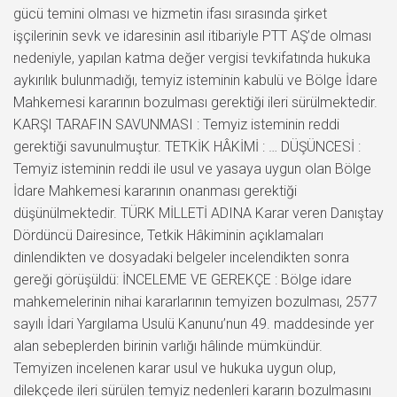
gücü temini olması ve hizmetin ifası sırasında şirket
işçilerinin sevk ve idaresinin asıl itibariyle PTT AŞ’de olması
nedeniyle, yapılan katma değer vergisi tevkifatında hukuka
aykırılık bulunmadığı, temyiz isteminin kabulü ve Bölge İdare
Mahkemesi kararının bozulması gerektiği ileri sürülmektedir.
KARŞI TARAFIN SAVUNMASI : Temyiz isteminin reddi
gerektiği savunulmuştur. TETKİK HÂKİMİ : … DÜŞÜNCESİ :
Temyiz isteminin reddi ile usul ve yasaya uygun olan Bölge
İdare Mahkemesi kararının onanması gerektiği
düşünülmektedir. TÜRK MİLLETİ ADINA Karar veren Danıştay
Dördüncü Dairesince, Tetkik Hâkiminin açıklamaları
dinlendikten ve dosyadaki belgeler incelendikten sonra
gereği görüşüldü: İNCELEME VE GEREKÇE : Bölge idare
mahkemelerinin nihai kararlarının temyizen bozulması, 2577
sayılı İdari Yargılama Usulü Kanunu’nun 49. maddesinde yer
alan sebeplerden birinin varlığı hâlinde mümkündür.
Temyizen incelenen karar usul ve hukuka uygun olup,
dilekçede ileri sürülen temyiz nedenleri kararın bozulmasını