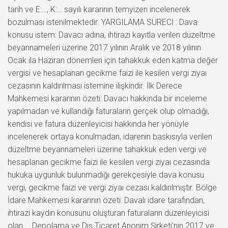
tarih ve E:…, K:… sayılı kararının temyizen incelenerek
bozulması istenilmektedir. YARGILAMA SÜRECİ : Dava
konusu istem: Davacı adına, ihtirazi kayıtla verilen düzeltme
beyannameleri üzerine 2017 yılının Aralık ve 2018 yılının
Ocak ila Haziran dönemleri için tahakkuk eden katma değer
vergisi ve hesaplanan gecikme faizi ile kesilen vergi ziyaı
cezasının kaldırılması istemine ilişkindir. İlk Derece
Mahkemesi kararının özeti: Davacı hakkında bir inceleme
yapılmadan ve kullandığı faturaların gerçek olup olmadığı,
kendisi ve fatura düzenleyicisi hakkında her yönüyle
incelenerek ortaya konulmadan, idarenin baskısıyla verilen
düzeltme beyannameleri üzerine tahakkuk eden vergi ve
hesaplanan gecikme faizi ile kesilen vergi ziyaı cezasında
hukuka uygunluk bulunmadığı gerekçesiyle dava konusu
vergi, gecikme faizi ve vergi ziyaı cezası kaldırılmıştır. Bölge
İdare Mahkemesi kararının özeti: Davalı idare tarafından,
ihtirazi kaydın konusunu oluşturan faturaların düzenleyicisi
olan … Depolama ve Dış Ticaret Anonim Şirketi’nin 2017 ve