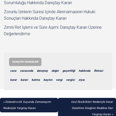
Sorumluluğu Hakkında Danıştay Kararı
Zorunlu İzinlerin Süresi İçinde Alınmamasının Hukuki
Sonuçları Hakkında Danıştay Kararı
Zımni Ret İşlemi ve Süre Aşımı: Danıştay Kararı Üzerine
Değerlendirme
DANIŞTAY KARARLARI
ceza
cezasında
danıştay
değer
geçerliliği
hakkında
İhtirazi
karar
kararı
katma
kayıtın
vergi
vergisi
ziyaı
YAZI
Dolandırıcılık Suçunda Zamanaşımı
Usul Eksiklikleri Nedeniyle Karar
GEZINMESI
Nedeniyle Yargıtay Kararı
Düzeltme İsteğinin Reddine Dair
Yargıtay Kararı