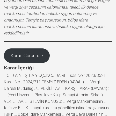
beyannameleri üzerine tahakkuk eden katma değer vergisi
ve vergi ziyaı cezasının kaldırılması talebi, ilk derece
mahkemesi tarafından hukuka uygun bulunmuş ve
onanmıştır. Temyiz başvurusunun, bölge idare
mahkemesinin kararı usul ve hukuka uygun olduğu için
reddedilmiştir.
Kararı Görüntüle
Karar İçeriği
T.C. D A N I Ş T A Y ÜÇÜNCÜ DAİRE Esas No : 2023/3521
Karar No : 2024/711 TEMYİZ EDEN (DAVALI) : … Vergi
Dairesi Müdürlüğü/… VEKİLİ : Av. … KARŞI TARAF (DAVACI) :
… (Yeni Unvanı: … Plastik ve Kalıp Sanayi Anonim Şirketi)
VEKİLİ : Av. … İSTEMİN KONUSU: … Vergi Mahkemesinin …
tarih ve E:…, K:… sayılı kararına yöneltilen istinaf başvurusuna
ilişkin … Bölge İdare Mahkemesi … Vergi Dava Dairesinin …