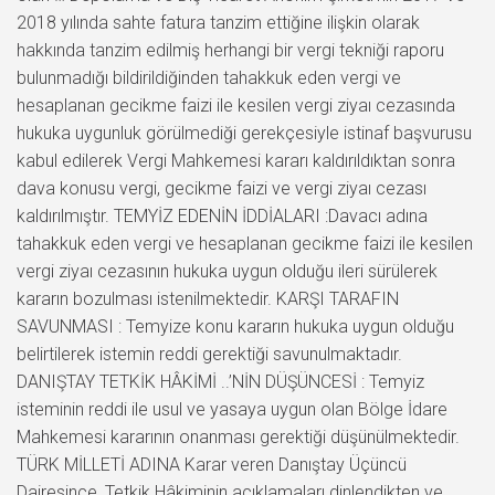
2018 yılında sahte fatura tanzim ettiğine ilişkin olarak
hakkında tanzim edilmiş herhangi bir vergi tekniği raporu
bulunmadığı bildirildiğinden tahakkuk eden vergi ve
hesaplanan gecikme faizi ile kesilen vergi ziyaı cezasında
hukuka uygunluk görülmediği gerekçesiyle istinaf başvurusu
kabul edilerek Vergi Mahkemesi kararı kaldırıldıktan sonra
dava konusu vergi, gecikme faizi ve vergi ziyaı cezası
kaldırılmıştır. TEMYİZ EDENİN İDDİALARI :Davacı adına
tahakkuk eden vergi ve hesaplanan gecikme faizi ile kesilen
vergi ziyaı cezasının hukuka uygun olduğu ileri sürülerek
kararın bozulması istenilmektedir. KARŞI TARAFIN
SAVUNMASI : Temyize konu kararın hukuka uygun olduğu
belirtilerek istemin reddi gerektiği savunulmaktadır.
DANIŞTAY TETKİK HÂKİMİ ..’NİN DÜŞÜNCESİ : Temyiz
isteminin reddi ile usul ve yasaya uygun olan Bölge İdare
Mahkemesi kararının onanması gerektiği düşünülmektedir.
TÜRK MİLLETİ ADINA Karar veren Danıştay Üçüncü
Dairesince, Tetkik Hâkiminin açıklamaları dinlendikten ve