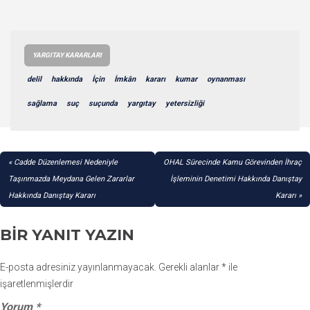
YARGITAY KARARLARI
delil
hakkında
İçin
İmkân
kararı
kumar
oynanması
sağlama
suç
suçunda
yargıtay
yetersizliği
YAZI
Cadde Düzenlemesi Nedeniyle
OHAL Sürecinde Kamu Görevinden İhraç
GEZINMESI
Taşınmazda Meydana Gelen Zararlar
İşleminin Denetimi Hakkında Danıştay
Hakkında Danıştay Kararı
Kararı
BIR YANIT YAZIN
E-posta adresiniz yayınlanmayacak.
Gerekli alanlar
*
ile
işaretlenmişlerdir
Yorum
*