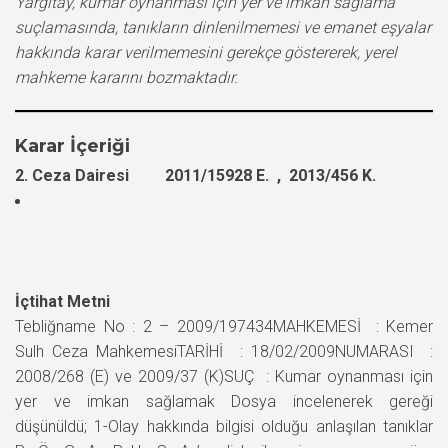
Yargıtay, kumar oynanması için yer ve imkan sağlama
suçlamasında, tanıkların dinlenilmemesi ve emanet eşyalar
hakkında karar verilmemesini gerekçe göstererek, yerel
mahkeme kararını bozmaktadır.
Karar İçeriği
2. Ceza Dairesi 2011/15928 E. , 2013/456 K.
İçtihat Metni
Tebliğname No : 2 – 2009/197434MAHKEMESİ : Kemer
Sulh Ceza MahkemesiTARİHİ : 18/02/2009NUMARASI :
2008/268 (E) ve 2009/37 (K)SUÇ : Kumar oynanması için
yer ve imkan sağlamak Dosya incelenerek gereği
düşünüldü; 1-Olay hakkında bilgisi olduğu anlaşılan tanıklar