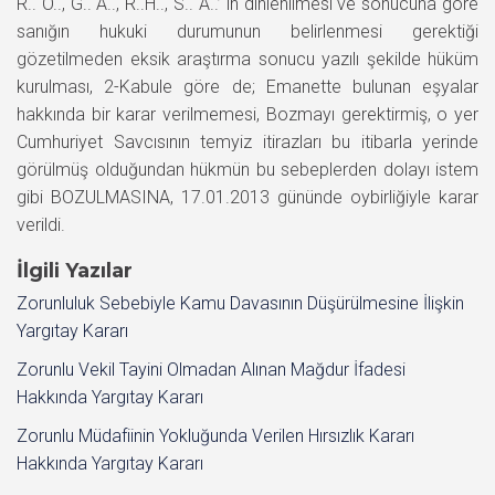
R.. Ö.., G.. A.., R..H.., S.. A..’ ın dinlenilmesi ve sonucuna göre
sanığın hukuki durumunun belirlenmesi gerektiği
gözetilmeden eksik araştırma sonucu yazılı şekilde hüküm
kurulması, 2-Kabule göre de; Emanette bulunan eşyalar
hakkında bir karar verilmemesi, Bozmayı gerektirmiş, o yer
Cumhuriyet Savcısının temyiz itirazları bu itibarla yerinde
görülmüş olduğundan hükmün bu sebeplerden dolayı istem
gibi BOZULMASINA, 17.01.2013 gününde oybirliğiyle karar
verildi.
İlgili Yazılar
Zorunluluk Sebebiyle Kamu Davasının Düşürülmesine İlişkin
Yargıtay Kararı
Zorunlu Vekil Tayini Olmadan Alınan Mağdur İfadesi
Hakkında Yargıtay Kararı
Zorunlu Müdafiinin Yokluğunda Verilen Hırsızlık Kararı
Hakkında Yargıtay Kararı