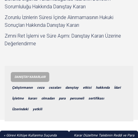
Sorumluluğu Hakkında Danıştay Kararı
Zorunlu İzinlerin Süresi İçinde Alınmamasının Hukuki
Sonuçları Hakkında Danıştay Kararı
Zımni Ret İşlemi ve Süre Aşımı: Danıştay Kararı Üzerine
Değerlendirme
DANIŞTAY KARARLARI
Çalıştırmanın
ceza
cezaları
danıştay
etkisi
hakkında
İdari
İşletme
kararı
olmadan
para
personeli
sertifikası
Üzerindeki
yetkili
YAZI
Görevi Kötüye Kullanma Suçunda
Karar Düzeltme Talebinin Reddi ve Para