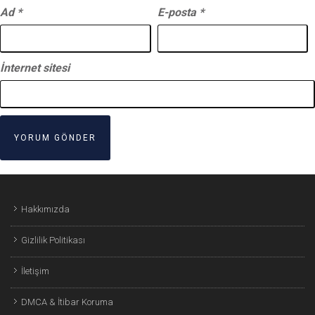
Ad
*
E-posta
*
İnternet sitesi
Hakkımızda
Gizlilik Politikası
İletişim
DMCA & İtibar Koruma