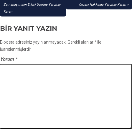
GEZINMESI
Zamanaşımının Etkisi Üzerine Yargıtay
Cezası Hakkında Yargıtay Kararı
Kararı
BIR YANIT YAZIN
E-posta adresiniz yayınlanmayacak.
Gerekli alanlar
*
ile
işaretlenmişlerdir
Yorum
*