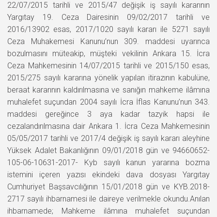
22/07/2015 tarihli ve 2015/47 değişik iş sayılı kararının
Yargıtay 19. Ceza Dairesinin 09/02/2017 tarihli ve
2016/13902 esas, 2017/1020 sayılı kararı ile 5271 sayılı
Ceza Muhakemesi Kanunu’nun 309. maddesi uyarınca
bozulmasını müteakip, müşteki vekilinin Ankara 15. İcra
Ceza Mahkemesinin 14/07/2015 tarihli ve 2015/150 esas,
2015/275 sayılı kararına yönelik yapılan itirazının kabulüne,
beraat kararının kaldırılmasına ve sanığın mahkeme ilâmına
muhalefet suçundan 2004 sayılı İcra İflas Kanunu’nun 343.
maddesi gereğince 3 aya kadar tazyik hapsi ile
cezalandırılmasına dair Ankara 1. İcra Ceza Mahkemesinin
05/05/2017 tarihli ve 2017/4 değişik iş sayılı kararı aleyhine
Yüksek Adalet Bakanlığının 09/01/2018 gün ve 94660652-
105-06-10631-2017- Kyb sayılı kanun yararına bozma
istemini içeren yazısı ekindeki dava dosyası Yargıtay
Cumhuriyet Başsavcılığının 15/01/2018 gün ve KYB.2018-
2717 sayılı ihbarnamesi ile daireye verilmekle okundu.Anılan
ihbarnamede; Mahkeme ilâmına muhalefet suçundan