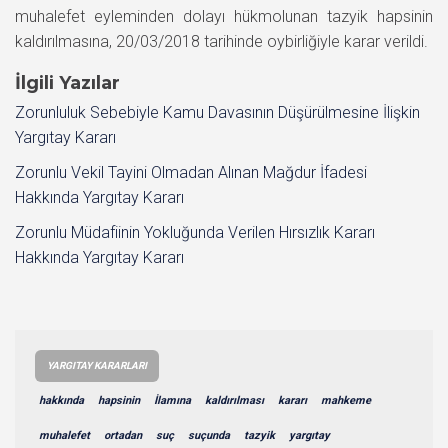
muhalefet eyleminden dolayı hükmolunan tazyik hapsinin
kaldırılmasına, 20/03/2018 tarihinde oybirliğiyle karar verildi.
İlgili Yazılar
Zorunluluk Sebebiyle Kamu Davasının Düşürülmesine İlişkin
Yargıtay Kararı
Zorunlu Vekil Tayini Olmadan Alınan Mağdur İfadesi
Hakkında Yargıtay Kararı
Zorunlu Müdafiinin Yokluğunda Verilen Hırsızlık Kararı
Hakkında Yargıtay Kararı
YARGITAY KARARLARI
hakkında
hapsinin
İlamına
kaldırılması
kararı
mahkeme
muhalefet
ortadan
suç
suçunda
tazyik
yargıtay