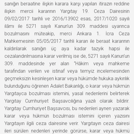
sanığın beraatine ilişkin karara karşı yapılan itirazın reddine
ilişkin mercii kararının Yargıtay 19. Ceza Dairesinin
09/02/2017 tarihli ve 2016/13902 esas, 2017/1020 sayılı
ilâmı ile 5271 sayılı Kanun’un 309. maddesi uyarınca
bozulmasını müteakip, merci Ankara 1. İcra Ceza
Mahkemesinin 05/05/2017 tarihli kararı ile beraat kararının
kaldırılarak sanığın üç aya kadar tazyik hapsi ile
cezalandırılmasına karar verilmiş ise de, 5271 sayılı Kanun’un
309. maddesinde yer alan “Hâkim veya mahkeme
tarafından verilen ve istinaf veya temyiz incelemesinden
geçmeksizin kesinleşen karar veya hükümde hukuka aykırılık
bulunduğunu öğrenen Adalet Bakanlığı, o karar veya hükmün
Yargıtayca bozulması istemini, yasal nedenlerini belirterek
Yargıtay Cumhuriyet Başsavcılığına yazılı olarak bildirir.
Yargıtay Cumhuriyet Başsavcısı, bu nedenleri aynen yazarak
karar veya hükmün bozulması istemini içeren yazısını
Yargıtayın ilgili ceza dairesine verir. Yargıtayın ceza dairesi
ileri sürülen nedenleri yerinde görürse, karar veya hükmü