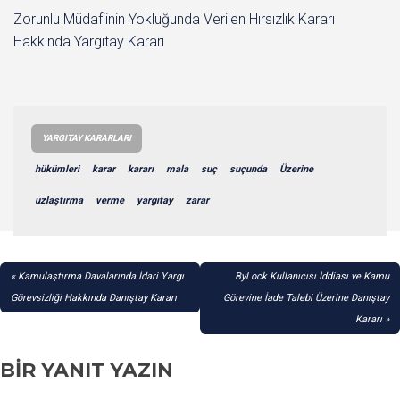
Zorunlu Müdafiinin Yokluğunda Verilen Hırsızlık Kararı
Hakkında Yargıtay Kararı
YARGITAY KARARLARI
hükümleri
karar
kararı
mala
suç
suçunda
Üzerine
uzlaştırma
verme
yargıtay
zarar
YAZI
Kamulaştırma Davalarında İdari Yargı
ByLock Kullanıcısı İddiası ve Kamu
GEZINMESI
Görevsizliği Hakkında Danıştay Kararı
Görevine İade Talebi Üzerine Danıştay
Kararı
BIR YANIT YAZIN