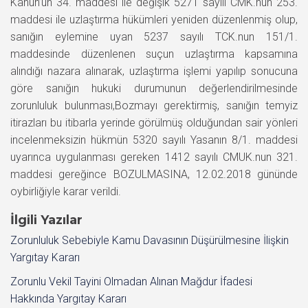
Kanun’un 34. maddesi ile değişik 5271 sayılı CMK.nun 253.
maddesi ile uzlaştırma hükümleri yeniden düzenlenmiş olup,
sanığın eylemine uyan 5237 sayılı TCK.nun 151/1.
maddesinde düzenlenen suçun uzlaştırma kapsamına
alındığı nazara alınarak, uzlaştırma işlemi yapılıp sonucuna
göre sanığın hukuki durumunun değerlendirilmesinde
zorunluluk bulunması,Bozmayı gerektirmiş, sanığın temyiz
itirazları bu itibarla yerinde görülmüş olduğundan sair yönleri
incelenmeksizin hükmün 5320 sayılı Yasanın 8/1. maddesi
uyarınca uygulanması gereken 1412 sayılı CMUK.nun 321.
maddesi gereğince BOZULMASINA, 12.02.2018 gününde
oybirliğiyle karar verildi.
İlgili Yazılar
Zorunluluk Sebebiyle Kamu Davasının Düşürülmesine İlişkin
Yargıtay Kararı
Zorunlu Vekil Tayini Olmadan Alınan Mağdur İfadesi
Hakkında Yargıtay Kararı