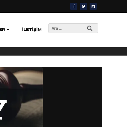
Arama:
ER
İLETIŞIM