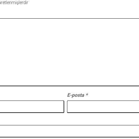
şaretlenmişlerdir
E-posta
*