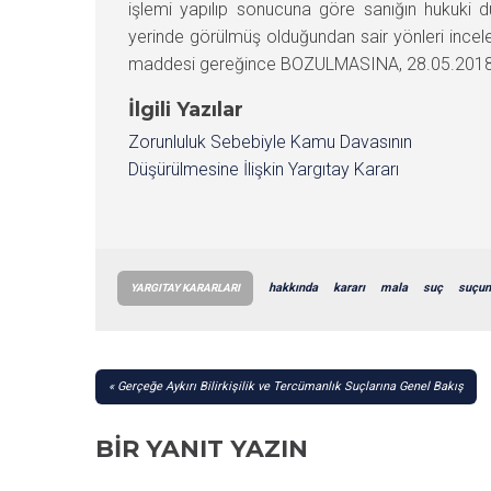
işlemi yapılıp sonucuna göre sanığın hukuki du
yerinde görülmüş olduğundan sair yönleri ince
maddesi gereğince BOZULMASINA, 28.05.2018 gün
İlgili Yazılar
Zorunluluk Sebebiyle Kamu Davasının
Düşürülmesine İlişkin Yargıtay Kararı
hakkında
kararı
mala
suç
suçun
YARGITAY KARARLARI
YAZI
Gerçeğe Aykırı Bilirkişilik ve Tercümanlık Suçlarına Genel Bakış
GEZINMESI
BIR YANIT YAZIN