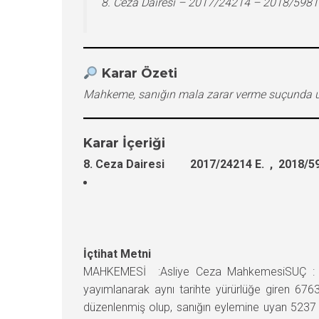
8. Ceza Dairesi – 2017/24214 – 2018/5981
Karar Özeti
Mahkeme, sanığın mala zarar verme suçunda uz
Karar İçeriği
8. Ceza Dairesi 2017/24214 E. , 2018/59
İçtihat Metni
MAHKEMESİ :Asliye Ceza MahkemesiSUÇ : Ma
yayımlanarak aynı tarihte yürürlüğe giren 676
düzenlenmiş olup, sanığın eylemine uyan 5237 