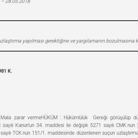
 – 28.05.2018
laştırma yapılması gerektiğine ve yargılamanın bozulmasına ka
81 K.
la zarar vermeHÜKÜM : Hükümlülük Gereği görüşülüp düşü
3 sayılı Kanun’un 34. maddesi ile değişik 5271 sayılı CMK.nun
sayılı TCK.nun 151/1. maddesinde düzenlenen suçun uzlaştırma 