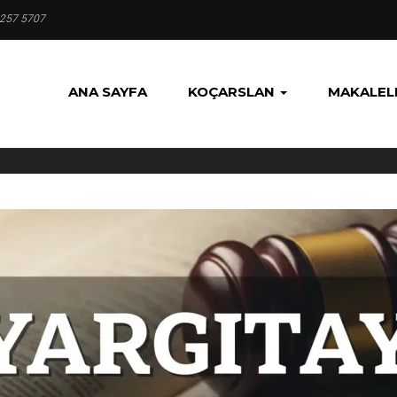
 257 5707
ANA SAYFA
KOÇARSLAN
MAKALEL