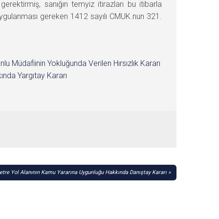
ektirmiş, sanığın temyiz itirazları bu itibarla
 uygulanması gereken 1412 sayılı CMUK.nun 321.
nlu Müdafiinin Yokluğunda Verilen Hırsızlık Kararı
ında Yargıtay Kararı
etre Yol Alanının Kamu Yararına Uygunluğu Hakkında Danıştay Kararı