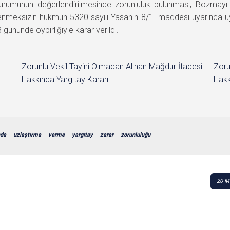
rumunun değerlendirilmesinde zorunluluk bulunması, Bozmayı ger
lenmeksizin hükmün 5320 sayılı Yasanın 8/1. maddesi uyarınca
ünde oybirliğiyle karar verildi.
Zorunlu Vekil Tayini Olmadan Alınan Mağdur İfadesi
Zoru
Hakkında Yargıtay Kararı
Hakk
da
uzlaştırma
verme
yargıtay
zarar
zorunluluğu
20 M