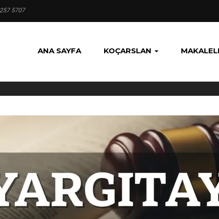
 257 5707
ANA SAYFA
KOÇARSLAN
MAKALEL