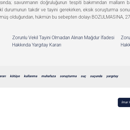
ısında; savunmanın doğruluğunun tespiti bakımından malların 
kî durumunun takdir ve tayini gerekirken, eksik soruşturma sonu
rülmüş olduğundan, hükmün bu sebepten dolayı BOZULMASINA, 27.05.
Zorunlu Vekil Tayini Olmadan Alınan Mağdur İfadesi
Zoru
Hakkında Yargıtay Kararı
Hakk
ararı
kötüye
kullanma
muhafaza
soruşturma
suç
suçunda
yargıtay
İmar 