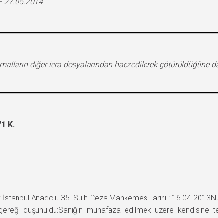
– 27.05.2014
malların diğer icra dosyalarından haczedilerek götürüldüğüne dai
1 K.
İstanbul Anadolu 35. Sulh Ceza MahkemesiTarihi : 16.04.2013N
ereği düşünüldü:Sanığın muhafaza edilmek üzere kendisine te