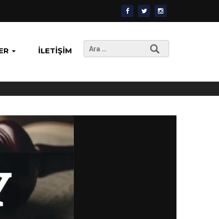
Arama:
ER
İLETIŞIM