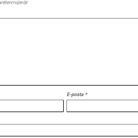
şaretlenmişlerdir
E-posta
*