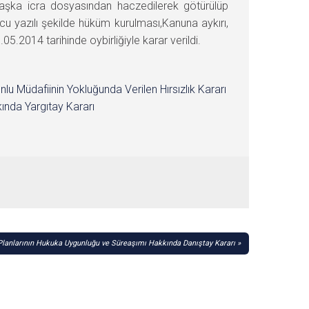
başka icra dosyasından haczedilerek götürülüp
cu yazılı şekilde hüküm kurulması,Kanuna aykırı,
2014 tarihinde oybirliğiyle karar verildi.
nlu Müdafiinin Yokluğunda Verilen Hırsızlık Kararı
ında Yargıtay Kararı
Planlarının Hukuka Uygunluğu ve Süreaşımı Hakkında Danıştay Kararı