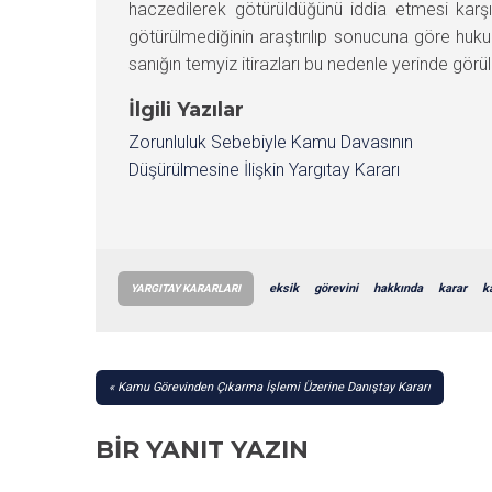
haczedilerek götürüldüğünü iddia etmesi karş
götürülmediğinin araştırılıp sonucuna göre huku
sanığın temyiz itirazları bu nedenle yerinde gö
İlgili Yazılar
Zorunluluk Sebebiyle Kamu Davasının
Düşürülmesine İlişkin Yargıtay Kararı
eksik
görevini
hakkında
karar
k
YARGITAY KARARLARI
YAZI
Kamu Görevinden Çıkarma İşlemi Üzerine Danıştay Kararı
GEZINMESI
BIR YANIT YAZIN