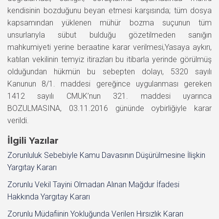
kendisinin bozduğunu beyan etmesi karşısında; tüm dosya
kapsamından yüklenen mühür bozma suçunun tüm
unsurlarıyla sübut bulduğu gözetilmeden sanığın
mahkumiyeti yerine beraatine karar verilmesi,Yasaya aykırı,
katılan vekilinin temyiz itirazları bu itibarla yerinde görülmüş
olduğundan hükmün bu sebepten dolayı, 5320 sayılı
Kanunun 8/1. maddesi gereğince uygulanması gereken
1412 sayılı CMUK’nun 321. maddesi uyarınca
BOZULMASINA, 03.11.2016 gününde oybirliğiyle karar
verildi.
İlgili Yazılar
Zorunluluk Sebebiyle Kamu Davasının Düşürülmesine İlişkin
Yargıtay Kararı
Zorunlu Vekil Tayini Olmadan Alınan Mağdur İfadesi
Hakkında Yargıtay Kararı
Zorunlu Müdafiinin Yokluğunda Verilen Hırsızlık Kararı