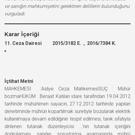
ve sanığın mahkumiyetini gerektiren delillerin bulunduğunu
vurguladı.
Karar İçeriği
11. Ceza Dairesi 2015/3182 E. , 2016/7384 K.
İçtihat Metni
MAHKEMESİ :Asliye Ceza MahkemesiSUÇ : Mühür
bozmaHÜKÜM : Beraat Katılan idare tarafından 19.04.2012
tarihinde mühürlenen sayacın, 27.12.2012 tarihinde yapılan
denetiminde mührün kopartılmak suretiyle bozularak elektrik
kullanılmaya devam edildiğinin tespit edilmesi, tanık sıfatıyla
dinlenen tutanak düzenleyicisi …’nın tutanak içeriğini
doğrulaması, sanığın, soruşturma aşamasında mührü