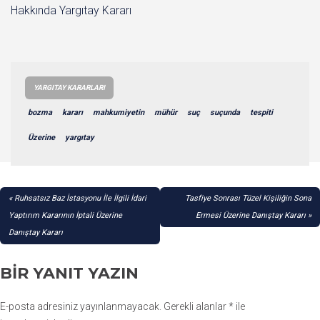
Hakkında Yargıtay Kararı
YARGITAY KARARLARI
bozma
kararı
mahkumiyetin
mühür
suç
suçunda
tespiti
Üzerine
yargıtay
YAZI
Ruhsatsız Baz İstasyonu İle İlgili İdari
Tasfiye Sonrası Tüzel Kişiliğin Sona
GEZINMESI
Yaptırım Kararının İptali Üzerine
Ermesi Üzerine Danıştay Kararı
Danıştay Kararı
BIR YANIT YAZIN
E-posta adresiniz yayınlanmayacak.
Gerekli alanlar
*
ile