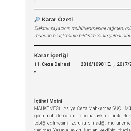
Karar Özeti
Elektrik sayacının mühürlenmesine rağmen, müh
mühürleme işleminin bildirilmesinin yeterli oldu
Karar İçeriği
11. Ceza Dairesi 2016/10981 E. , 2017/7
İçtihat Metni
MAHKEMESİ :Asliye Ceza MahkemesiSUÇ : Mühür
günü mühürlemenin amacına aykırı olarak elektr
tebliğ edilmesinin zorunlu olmadığı, mühürleme 
verilmesi,Yasaya aykırı, katılan vekilinin it