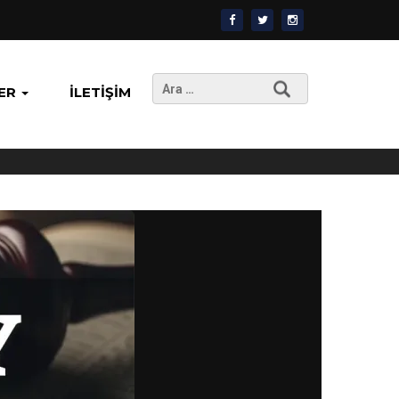
Arama:
ER
İLETIŞIM