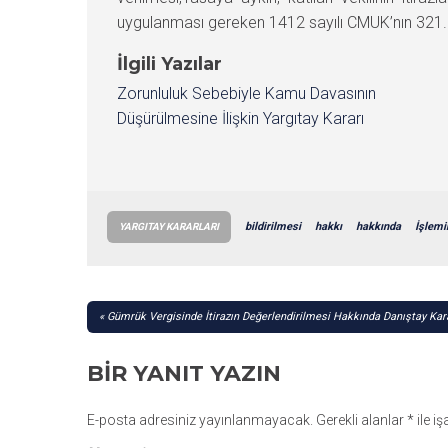
uygulanması gereken 1412 sayılı CMUK’nın 321. 
İlgili Yazılar
Zorunluluk Sebebiyle Kamu Davasının
Düşürülmesine İlişkin Yargıtay Kararı
bildirilmesi
hakkı
hakkında
İşlemi
YARGITAY KARARLARI
YAZI
Gümrük Vergisinde İtirazın Değerlendirilmesi Hakkında Danıştay Kar
GEZINMESI
BIR YANIT YAZIN
E-posta adresiniz yayınlanmayacak.
Gerekli alanlar
*
ile i