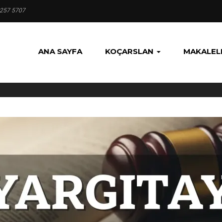
 257 5707
ANA SAYFA
KOÇARSLAN
MAKALEL