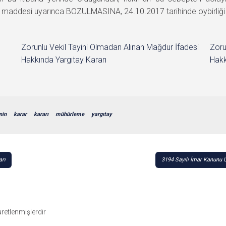
maddesi uyarınca BOZULMASINA, 24.10.2017 tarihinde oybirliği ile
Zorunlu Vekil Tayini Olmadan Alınan Mağdur İfadesi
Zoru
Hakkında Yargıtay Kararı
Hakk
nin
karar
kararı
mühürleme
yargıtay
arı
3194 Sayılı İmar Kanunu 
şaretlenmişlerdir