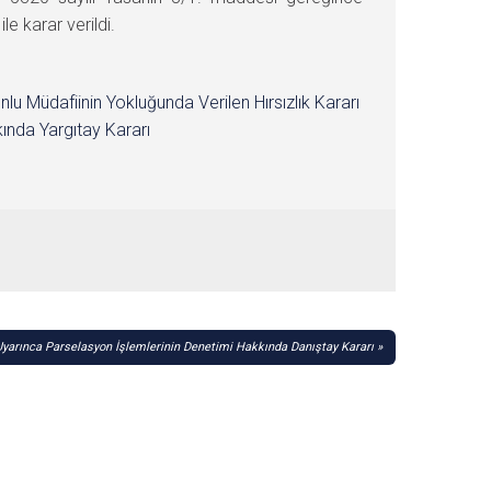
 karar verildi.
nlu Müdafiinin Yokluğunda Verilen Hırsızlık Kararı
ında Yargıtay Kararı
Uyarınca Parselasyon İşlemlerinin Denetimi Hakkında Danıştay Kararı