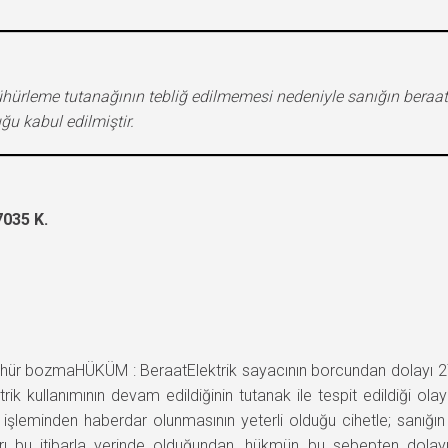
ürleme tutanağının tebliğ edilmemesi nedeniyle sanığın beraat
ğu kabul edilmiştir.
035 K.
 bozmaHÜKÜM : BeraatElektrik sayacının borcundan dolayı 27.
ik kullanımının devam edildiğinin tutanak ile tespit edildiği ol
işleminden haberdar olunmasının yeterli olduğu cihetle; sanığın
irazları bu itibarla yerinde olduğundan, hükmün bu sebepten dol