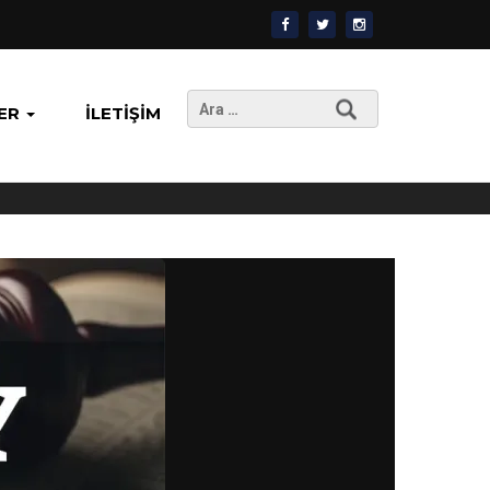
Arama:
ER
İLETIŞIM