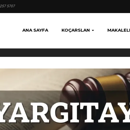
 257 5707
ANA SAYFA
KOÇARSLAN
MAKALEL