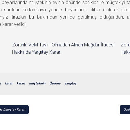
 beyanlarında müştekinin evinin önünde sanıklar ile müştekiyi ta
in sanıkları kurtarmaya yönelik beyanlarına itibar edilerek san
emyiz itirazları bu bakımdan yerinde görülmüş olduğundan, 
karar verildi.
Zorunlu Vekil Tayini Olmadan Alınan Mağdur İfadesi
Zoru
Hakkında Yargıtay Kararı
Hakk
i
karar
kararı
müştekinin
Üzerine
yargıtay
a Danıştay Kararı
Özel