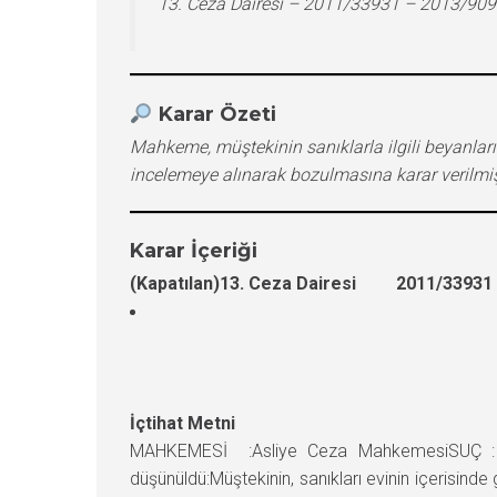
13. Ceza Dairesi – 2011/33931 – 2013/909
Karar Özeti
Mahkeme, müştekinin sanıklarla ilgili beyanların
incelemeye alınarak bozulmasına karar verilmişt
Karar İçeriği
(Kapatılan)13. Ceza Dairesi 2011/33931 E
İçtihat Metni
MAHKEMESİ :Asliye Ceza MahkemesiSUÇ : Hı
düşünüldü:Müştekinin, sanıkları evinin içerisinde