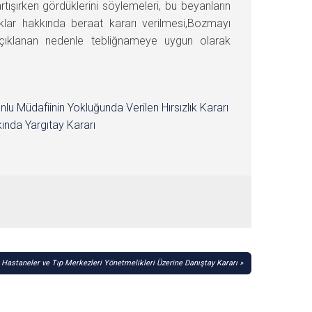
rtışırken gördüklerini söylemeleri, bu beyanların
ıklar hakkında beraat kararı verilmesi,Bozmayı
açıklanan nedenle tebliğnameye uygun olarak
nlu Müdafiinin Yokluğunda Verilen Hırsızlık Kararı
ında Yargıtay Kararı
 Hastaneler ve Tıp Merkezleri Yönetmelikleri Üzerine Danıştay Kararı