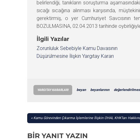
belirlendiği, tanıkların soruşturma aşamasındaki
sıcağı sıcağına alınması karşısında, müştekin
gerektirmiş, o yer Cumhuriyet Savcısının t
BOZULMASINA, 02.04.2013 tarihinde oybirliğiyle 
İlgili Yazılar
Zorunluluk Sebebiyle Kamu Davasının
Düşürülmesine İlişkin Yargıtay Kararı
beyan
beyanlarının
değerlendirilmes
YARGITAY KARARLARI
YAZI
Kamu Görevinden Çıkarma İşlemlerine İlişkin OHAL KHK’ları Hakkınd
GEZINMESI
BIR YANIT YAZIN