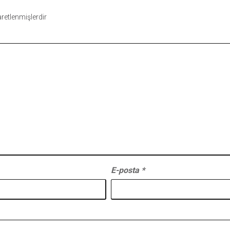
şaretlenmişlerdir
E-posta
*