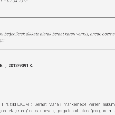
1 – 02.04.2013
ı beğenilerek dikkate alarak beraat kararı vermiş, ancak bozma ta
ir.
. , 2013/9091 K.
rsızlıkHÜKÜM : Beraat Mahalli mahkemece verilen hüküm t
 görerek çıkardığına dair beyanı, görgü tespit tutanağına göre müş