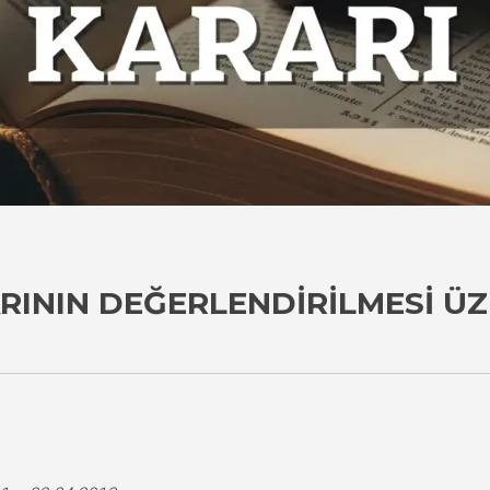
RININ DEĞERLENDIRILMESI ÜZ