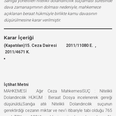
Sanığa yöneltilen nitelikli dolandırıcılık suçlaması süresinde
dava zamanaşımının dolması nedeniyle, mahkemece
açıklanan beraat hükmüyle birlikte kamu davasının
düşürülmesine karar verilmiştir.
Karar İçeriği
(Kapatılan)15. Ceza Dairesi 2011/11080 E. ,
2011/4671 K.
İçtihat Metni
MAHKEMESİ :Ağır Ceza MahkemesiSUÇ : Nitelikli
Dolandırıcılık HÜKÜM : Beraat Dosya incelenerek gereği
düşünüldü;Sanığa atılı Nitelikli Dolandırıcılık suçunun
gerektirdiği cezanın miktar ve nev’i itibariyle tabi olduğu 765