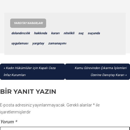
YARGITAY KARARLARI
dolandırıcılık
hakkında
kararı
nitelikli
suç
suçunda
uygulaması
yargıtay
zamanaşımı
YAZI
Kadın Hükümlüler için Kapalı Ceza
Kamu Görevinden Çıkarma İşlemleri
GEZINMESI
İnfaz Kurumları
Üzerine Danıştay Kararı
BIR YANIT YAZIN
E-posta adresiniz yayınlanmayacak.
Gerekli alanlar
*
ile
işaretlenmişlerdir
Yorum
*