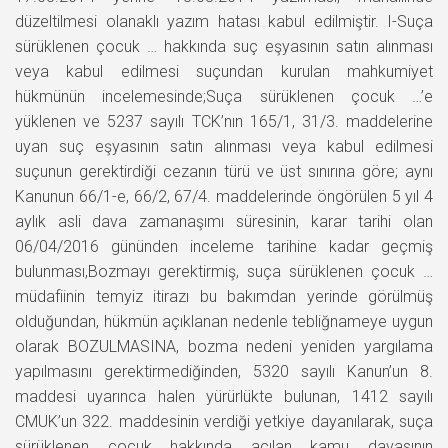
düzeltilmesi olanaklı yazım hatası kabul edilmiştir. I-Suça
sürüklenen çocuk … hakkında suç eşyasının satın alınması
veya kabul edilmesi suçundan kurulan mahkumiyet
hükmünün incelemesinde;Suça sürüklenen çocuk …’e
yüklenen ve 5237 sayılı TCK’nın 165/1, 31/3. maddelerine
uyan suç eşyasının satın alınması veya kabul edilmesi
suçunun gerektirdiği cezanın türü ve üst sınırına göre; aynı
Kanunun 66/1-e, 66/2, 67/4. maddelerinde öngörülen 5 yıl 4
aylık asli dava zamanaşımı süresinin, karar tarihi olan
06/04/2016 gününden inceleme tarihine kadar geçmiş
bulunması,Bozmayı gerektirmiş, suça sürüklenen çocuk …
müdafiinin temyiz itirazı bu bakımdan yerinde görülmüş
olduğundan, hükmün açıklanan nedenle tebliğnameye uygun
olarak BOZULMASINA, bozma nedeni yeniden yargılama
yapılmasını gerektirmediğinden, 5320 sayılı Kanun’un 8.
maddesi uyarınca halen yürürlükte bulunan, 1412 sayılı
CMUK’un 322. maddesinin verdiği yetkiye dayanılarak, suça
sürüklenen çocuk hakkında açılan kamu davasının