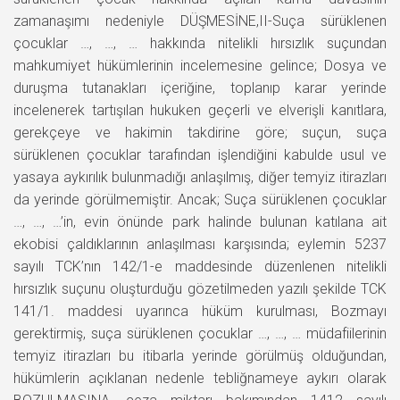
zamanaşımı nedeniyle DÜŞMESİNE,II-Suça sürüklenen
çocuklar …, …, … hakkında nitelikli hırsızlık suçundan
mahkumiyet hükümlerinin incelemesine gelince; Dosya ve
duruşma tutanakları içeriğine, toplanıp karar yerinde
incelenerek tartışılan hukuken geçerli ve elverişli kanıtlara,
gerekçeye ve hakimin takdirine göre; suçun, suça
sürüklenen çocuklar tarafından işlendiğini kabulde usul ve
yasaya aykırılık bulunmadığı anlaşılmış, diğer temyiz itirazları
da yerinde görülmemiştir. Ancak; Suça sürüklenen çocuklar
…, …, …’in, evin önünde park halinde bulunan katılana ait
ekobisi çaldıklarının anlaşılması karşısında; eylemin 5237
sayılı TCK’nın 142/1-e maddesinde düzenlenen nitelikli
hırsızlık suçunu oluşturduğu gözetilmeden yazılı şekilde TCK
141/1. maddesi uyarınca hüküm kurulması, Bozmayı
gerektirmiş, suça sürüklenen çocuklar …, …, … müdafiilerinin
temyiz itirazları bu itibarla yerinde görülmüş olduğundan,
hükümlerin açıklanan nedenle tebliğnameye aykırı olarak