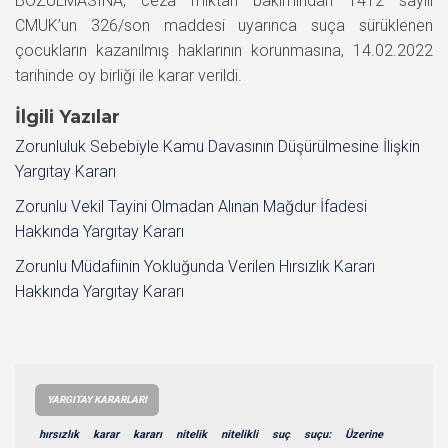
BOZULMASINA, ceza miktarı bakımından 1412 sayılı
CMUK’un 326/son maddesi uyarınca suça sürüklenen
çocukların kazanılmış haklarının korunmasına, 14.02.2022
tarihinde oy birliği ile karar verildi.
İlgili Yazılar
Zorunluluk Sebebiyle Kamu Davasının Düşürülmesine İlişkin
Yargıtay Kararı
Zorunlu Vekil Tayini Olmadan Alınan Mağdur İfadesi
Hakkında Yargıtay Kararı
Zorunlu Müdafiinin Yokluğunda Verilen Hırsızlık Kararı
Hakkında Yargıtay Kararı
YARGITAY KARARLARI
hırsızlık
karar
kararı
nitelik
nitelikli
suç
suçu:
Üzerine