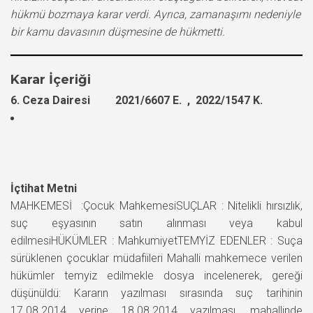
hükmü bozmaya karar verdi. Ayrıca, zamanaşımı nedeniyle
bir kamu davasının düşmesine de hükmetti.
Karar İçeriği
6. Ceza Dairesi 2021/6607 E. , 2022/1547 K.
İçtihat Metni
MAHKEMESİ :Çocuk MahkemesiSUÇLAR : Nitelikli hırsızlık,
suç eşyasının satın alınması veya kabul
edilmesiHÜKÜMLER : MahkumiyetTEMYİZ EDENLER : Suça
sürüklenen çocuklar müdafiileri Mahalli mahkemece verilen
hükümler temyiz edilmekle dosya incelenerek, gereği
düşünüldü: Kararın yazılması sırasında suç tarihinin
17.08.2014 yerine 18.08.2014 yazılması, mahallinde