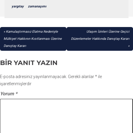
yargıtay
zamanaşımı
YAZI
Kamulaştırmasız Elatma Nedeniyle
Ulaşım İzinleri Üzerine Geçici
GEZINMESI
Mülkiyet Hakkının Kısıtlanması Üzerine
Düzenlemeler Hakkında Danıştay Kararı
Danıştay Kararı
BIR YANIT YAZIN
E-posta adresiniz yayınlanmayacak.
Gerekli alanlar
*
ile
işaretlenmişlerdir
Yorum
*