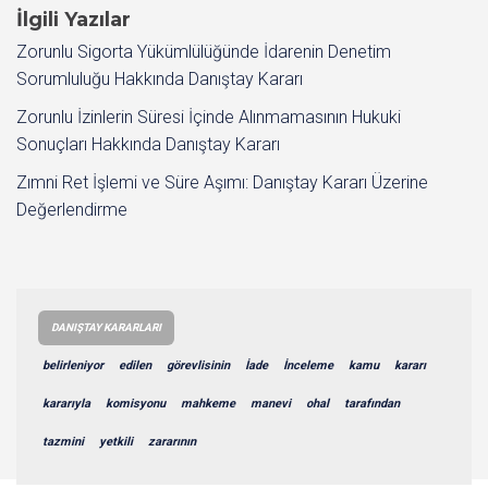
İlgili Yazılar
Zorunlu Sigorta Yükümlülüğünde İdarenin Denetim
Sorumluluğu Hakkında Danıştay Kararı
Zorunlu İzinlerin Süresi İçinde Alınmamasının Hukuki
Sonuçları Hakkında Danıştay Kararı
Zımni Ret İşlemi ve Süre Aşımı: Danıştay Kararı Üzerine
Değerlendirme
DANIŞTAY KARARLARI
belirleniyor
edilen
görevlisinin
İade
İnceleme
kamu
kararı
kararıyla
komisyonu
mahkeme
manevi
ohal
tarafından
tazmini
yetkili
zararının