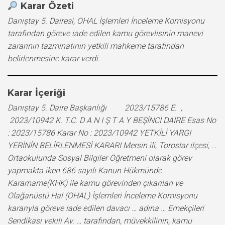
Karar Özeti
Danıştay 5. Dairesi, OHAL İşlemleri İnceleme Komisyonu
tarafından göreve iade edilen kamu görevlisinin manevi
zararının tazminatının yetkili mahkeme tarafından
belirlenmesine karar verdi.
Karar İçeriği
Danıştay 5. Daire Başkanlığı 2023/15786 E. ,
2023/10942 K. T.C. D A N I Ş T A Y BEŞİNCİ DAİRE Esas No
: 2023/15786 Karar No : 2023/10942 YETKİLİ YARGI
YERİNİN BELİRLENMESİ KARARI Mersin ili, Toroslar ilçesi, …
Ortaokulunda Sosyal Bilgiler Öğretmeni olarak görev
yapmakta iken 686 sayılı Kanun Hükmünde
Kararname(KHK) ile kamu görevinden çıkarılan ve
Olağanüstü Hal (OHAL) İşlemleri İnceleme Komisyonu
kararıyla göreve iade edilen davacı … adına … Emekçileri
Sendikası vekili Av. … tarafından, müvekkilinin, kamu