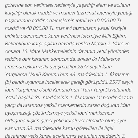
görevine son verilmesi nedeniyle yaşadığı elem ve acıların
karşılığı olarak maddi ve manevi tazminat istemiyle yaptığı
başvurunun reddine dair işlemin iptali ve 10.000,00 TL
maddi ve 40.000,00 TL manevi tazminatın yasal faiziyle
birlikte ödenmesine karar verilmesi istemiyle Milli Eğitim
Bakanlığına karşı açılan davada verilen Mersin 2. İdare ve
Ankara 16. İdare Mahkemelerinin davanın yetki yönünden
reddine dair kararları sonucunda, anılan iki Mahkeme
arasında çıkan yetki uyuşmazlığı 2577 sayılı İdari
Yargılama Usulü Kanunu’nun 43. maddesinin 1. fıkrasının
(b) bendi uyarınca incelenerek gereği görüşüldü: 2577 sayılı
İdari Yargılama Usulü Kanunu’nun “Tam Yargı Davalarında
Yetki” başlıklı 36. maddesinin 1. fıkrasının “a” bendinde tam
yargı davalarında yetkili mahkemenin zararı doğuran idari
uyuşmazlığı çözümlemeye yetkili idari mahkemesi
olduğuna ilişkin genel yetki kuralı yer almakta olup, aynı
Kanun’un 33. maddesinde kamu görevlileri ile ilgili
davalarda yetki kuralı açıklanmış ve anılan maddenin 3.