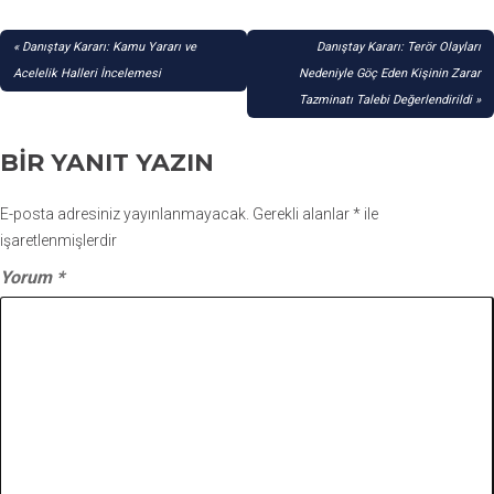
YAZI
Danıştay Kararı: Kamu Yararı ve
Danıştay Kararı: Terör Olayları
GEZINMESI
Acelelik Halleri İncelemesi
Nedeniyle Göç Eden Kişinin Zarar
Tazminatı Talebi Değerlendirildi
BIR YANIT YAZIN
E-posta adresiniz yayınlanmayacak.
Gerekli alanlar
*
ile
işaretlenmişlerdir
Yorum
*