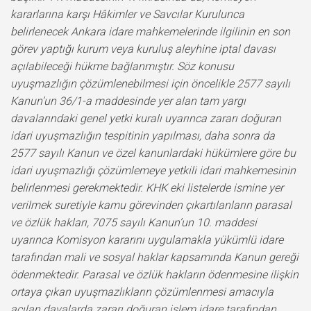
kararlarına karşı Hâkimler ve Savcılar Kurulunca
belirlenecek Ankara idare mahkemelerinde ilgilinin en son
görev yaptığı kurum veya kuruluş aleyhine iptal davası
açılabileceği hükme bağlanmıştır. Söz konusu
uyuşmazlığın çözümlenebilmesi için öncelikle 2577 sayılı
Kanun’un 36/1-a maddesinde yer alan tam yargı
davalarındaki genel yetki kuralı uyarınca zararı doğuran
idari uyuşmazlığın tespitinin yapılması, daha sonra da
2577 sayılı Kanun ve özel kanunlardaki hükümlere göre bu
idari uyuşmazlığı çözümlemeye yetkili idari mahkemesinin
belirlenmesi gerekmektedir. KHK eki listelerde ismine yer
verilmek suretiyle kamu görevinden çıkartılanların parasal
ve özlük hakları, 7075 sayılı Kanun’un 10. maddesi
uyarınca Komisyon kararını uygulamakla yükümlü idare
tarafından mali ve sosyal haklar kapsamında Kanun gereği
ödenmektedir. Parasal ve özlük hakların ödenmesine ilişkin
ortaya çıkan uyuşmazlıkların çözümlenmesi amacıyla
açılan davalarda zararı doğuran işlem idare tarafından