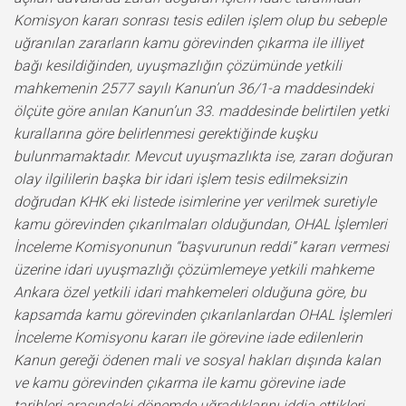
Komisyon kararı sonrası tesis edilen işlem olup bu sebeple
uğranılan zararların kamu görevinden çıkarma ile illiyet
bağı kesildiğinden, uyuşmazlığın çözümünde yetkili
mahkemenin 2577 sayılı Kanun’un 36/1-a maddesindeki
ölçüte göre anılan Kanun’un 33. maddesinde belirtilen yetki
kurallarına göre belirlenmesi gerektiğinde kuşku
bulunmamaktadır. Mevcut uyuşmazlıkta ise, zararı doğuran
olay ilgililerin başka bir idari işlem tesis edilmeksizin
doğrudan KHK eki listede isimlerine yer verilmek suretiyle
kamu görevinden çıkarılmaları olduğundan, OHAL İşlemleri
İnceleme Komisyonunun “başvurunun reddi” kararı vermesi
üzerine idari uyuşmazlığı çözümlemeye yetkili mahkeme
Ankara özel yetkili idari mahkemeleri olduğuna göre, bu
kapsamda kamu görevinden çıkarılanlardan OHAL İşlemleri
İnceleme Komisyonu kararı ile görevine iade edilenlerin
Kanun gereği ödenen mali ve sosyal hakları dışında kalan
ve kamu görevinden çıkarma ile kamu görevine iade
tarihleri arasındaki dönemde uğradıklarını iddia ettikleri