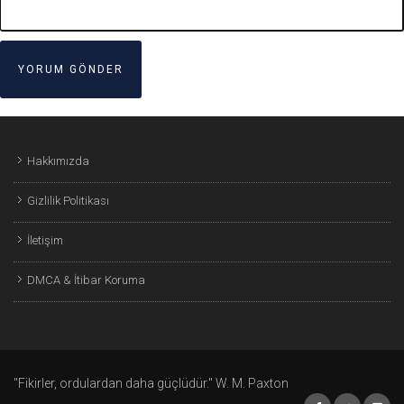
Hakkımızda
Gizlilik Politikası
İletişim
DMCA & İtibar Koruma
"Fikirler, ordulardan daha güçlüdür." W. M. Paxton