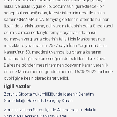
hukuk ve usule uygun olup, bozulmasını gerektirecek bir
sebep bulunmadığından, temyiz isteminin reddi ile anılan
kararın ONANMASINA, temyiz giderlerinin istemde bulunan
üzerinde bırakılmasına, adli yardım talebinin daha önce kabul
edilmiş olması nedeniyle temyiz aşamasında tahsil
edilmeyen yargılama giderinin tahsili için Mahkemesince
müzekkere yazılmasına, 2577 sayılı İdari Yargılama Usulü
Kanunu’nun 50. maddesi uyarınca, bu onama kararının
taraflara tebliğini ve bir örneğinin de belirtilen İdare Dava
Dairesine gönderilmesini teminen dosyanın kararı veren ilk
derece Mahkemesine gönderilmesine, 16/05/2022 tarihinde
oybirliğiyle kesin olarak karar verildi.
İlgili Yazılar
Zorunlu Sigorta Yükümlülüğünde İdarenin Denetim
Sorumluluğu Hakkında Danıştay Kararı
Zorunlu İzinlerin Süresi İçinde Alınmamasının Hukuki
Sonuçları Hakkında Danıştay Kararı