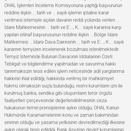
OHAL İşlemleri İnceleme Komisyonuna yaptığı başvurunun
reddine ilişkin … tarih ve … sayılı işlemin iptaline karar
verilmesi istemiyle açılan davanın reddi yolunda verilen …
İdare Mahkemesinin … tarih ve E:…, K:… sayılı kararına karşı
yapılan istinaf başvurusunun reddine ilişkin … Bölge İdare
Mahkemesi … İdare Dava Dairesinin … tarih ve E:…, K:… sayılı
kararının temyizen incelenerek bozulması istenilmektedir.
Temyiz İsteminde Bulunan Davacının İddialarının Özeti:
Tebligat ve bilgilendirme yapılmadan ve savunma hakkı
tanınmaksızın tesis edilen işlem neticesinde adil yargılanma
hakkının ihlal edildiği, hakkında verilmiş bir mahkûmiyet
hükmü olmaksızın suçlu bulunduğu, resmi kurumların izni ile
kurulmuş banka, sendika gibi oluşumların terör örgütü
faaliyetleri çerçevesinde değerlendirilmesinin ceza
hukukunun temel prensiplerine aykırı olduğu, OHAL Kanun
Hükmünde Kararnamelerinin konu ve zaman bakımından
sınırının olduğu ve yasama yetkisinin devredilmezliği ilkesine
aykırı olarak tesis edildiği, Bank Asya’nın devlet kurumlarının