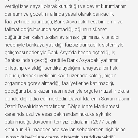
verdiği izne dayalı olarak kurulduğu ve devlet kurumlarının
denetim ve gözetimi altında yasal olarak bankacılık
faaliyetinde bulunduğu, Bank Asya’daki hesabını emir ve
talimat doğrultusunda açmadığı, oğlunun sünnet
düğününden kalan takıları ev almak için hırsızlık tehdidi
nedeniyle bankaya yatırdığı, faizsiz bankacılık sistemiyle
çalışması nedeniyle Bank Asya’da hesap açtırdığı, İş
Bankası’ndan çektiği kredi ile Bank Asya’daki yatırımını
birleştirip ev aldığı, sendika üyeliğinin anayasal bir hak
olduğu, dernek üyeliğinin kağıt üzerinde kaldığı, hiçbir
organında görev almadığı, faaliyetlerine katılmadığı,
çocuğunu burs kazanması nedeniyle örgüte müzahir okula
gönderdiği iddia edilmektedir. Davalı İdarenin Savunmasının
Özeti: Davalı idare tarafından; Bölge İdare Mahkemesi
kararında usul ve esas bakımından hukuka aykırılık
bulunmadığı, davacının temyiz iddialarının 2577 sayılı
Kanun’un 49. maddesinde sayılan sebeplerden hiçbirisine
uymadığı belirtilerek temyiz isteminin reddi gerektiği