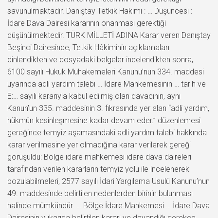
savunulmaktadır. Danıştay Tetkik Hakimi : … Düşüncesi :
İdare Dava Dairesi kararının onanması gerektiği
düşünülmektedir. TÜRK MİLLETİ ADINA Karar veren Danıştay
Beşinci Dairesince, Tetkik Hâkiminin açıklamaları
dinlendikten ve dosyadaki belgeler incelendikten sonra,
6100 sayılı Hukuk Muhakemeleri Kanunu’nun 334. maddesi
uyarınca adli yardım talebi … İdare Mahkemesinin … tarih ve
E:… sayılı kararıyla kabul edilmiş olan davacının, aynı
Kanun’un 335. maddesinin 3. fıkrasında yer alan “adli yardım,
hükmün kesinleşmesine kadar devam eder.” düzenlemesi
gereğince temyiz aşamasındaki adli yardım talebi hakkında
karar verilmesine yer olmadığına karar verilerek gereği
görüşüldü: Bölge idare mahkemesi idare dava daireleri
tarafından verilen kararların temyiz yolu ile incelenerek
bozulabilmeleri, 2577 sayılı İdari Yargılama Usulü Kanunu’nun
49. maddesinde belirtilen nedenlerden birinin bulunması
halinde mümkündür. … Bölge İdare Mahkemesi … İdare Dava
Dairesinin yukarıda belirtilen kararı ve dayandığı gerekçe