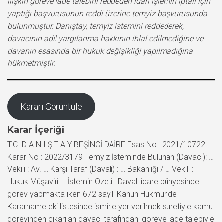
ilişkin göreve iade talebini reddeden idari işlemin iptali için
yaptığı başvurusunun reddi üzerine temyiz başvurusunda
bulunmuştur. Danıştay, temyiz istemini reddederek,
davacının adil yargılanma hakkının ihlal edilmediğine ve
davanın esasında bir hukuk değişikliği yapılmadığına
hükmetmiştir.
Kararı Görüntüle
Karar İçeriği
T.C. D A N I Ş T A Y BEŞİNCİ DAİRE Esas No : 2021/10722
Karar No : 2022/3179 Temyiz İsteminde Bulunan (Davacı): …
Vekili : Av. … Karşı Taraf (Davalı) : … Bakanlığı / … Vekili :
Hukuk Müşaviri … İstemin Özeti : Davalı idare bünyesinde
görev yapmakta iken 672 sayılı Kanun Hükmünde
Kararname eki listesinde ismine yer verilmek suretiyle kamu
görevinden çıkarılan davacı tarafından, göreve iade talebiyle