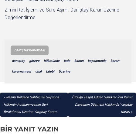
Zımni Ret İşlemi ve Süre Aşımı: Danıştay Kararı Üzerine
Değerlendirme
DANIŞTAY KARARLARI
danıştay
göreve
hükmünde
İade
kanun
kapsamında
kararı
kararnamesi
ohal
talebi
Üzerine
YAZI
Resmi Belgede Sahtecilik Suçunda
Öldüğü Tespit Edilen Sanıklar İçin Kamu
GEZINMESI
Hükmün Açıklanmasının Geri
Davasının Düşmesi Hakkında Yargıtay
Bırakılması Üzerine Yargıtay Kararı
Kararı
BIR YANIT YAZIN