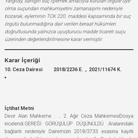
Yargıtay, sanığın suç işlemek amacıyla kurulan örgüte üye
olma suçundan mahkumiyetini zamanaşımı nedeniyle
bozarak, eyleminin TCK 220. maddesi kapsamında bir suç
örgütü bulunmadığına dair verilen beraat hükümleri
doğrultusunda yalnızca uyuşturucu madde ticareti suçu
üzerinden değerlendirilmesine karar vermiştir.
Karar İçeriği
10. Ceza Dairesi 2018/2236 E. , 2021/11674 K.
İçtihat Metni
Devir Alan Mahkeme : … 2. Ağır Ceza MahkemesiDosya
incelendi.GEREĞİ GÖRÜŞÜLÜP DÜŞÜNÜLDÜ :Aralarındaki
bağlantı nedeniyle Dairemizin 2018/3733 esasına kayıtlı