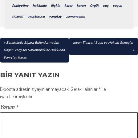
faaliyetine
hakkında
İlişkin
karar
kararı
Örgüt
suç
suçun
ticareti
uyuşturucu
yargıtay
zamanaşımı
YAZI
Bandrolsüz Sigara Bulundurmadan
İnsan Ticareti Suçu ve Hukuki Sonuçları
GEZINMESI
Doğan Vergisel Sorumluluklar Hakkında
Danıştay Kararı
BIR YANIT YAZIN
E-posta adresiniz yayınlanmayacak.
Gerekli alanlar
*
ile
işaretlenmişlerdir
Yorum
*