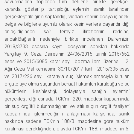
savunmaların toplanan tüm delillerle birlikte gerekçeli
kararda gösterilip tartışıldığı, eylemin sanık tarafından
gerçekleştirildiğinin saptandığı, vicdanî kanının dosya içindeki
belge ve bilgilerle uyumlu olarak kesin verilere dayandırıldığı
anlaşıldığından sair temyiz itirazlarının reddine,
ancak;Bağlantı nedeniyle birlikte incelenen Dairemizin
2018/3733 esasına kayıtlı dosyanın sanıkları hakkında
Yargıtay 9. Ceza Dairesinin 24/06/2015 tarihli 2015/652
esas ve 2015/6085 karar sayılı bozma ilamı üzerine … 2.
Ağır Ceza Mahkemesinin 30/10/2017 tarihli 2015/305 esas
ve 2017/226 sayılı kararıyla suç işlemek amacıyla kurulan
örgüte üye olma suçundan beraat hükümleri kurulduğu ve bu
hükümlerin kesinleştiği, dolayısıyla sanığın eylemini
gerçekleştirdiği esnada TCK’nın 220. maddesi kapsamında
bir suç örgütü bulunmadığının ve atılı suçun örgüt faaliyeti
kapsamında işlenmediğinin anlaşılması karşısında, sanık
hakkında sadece TCK’nın 188/3. maddesine göre hüküm
kurulması gerektiğinden, olayda TCK‘nın 188. maddesinin 5.