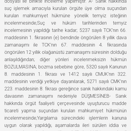
dosyası ile birlikte inceleme yapılmıştır. A- Sanık hakkında
suç işlemek amacıyla kurulan örgüte üye olma suçundan
kurulan mahkumiyet hükmüne yönelik temyiz isteğinin
incelenmesinde;Suç ve hüküm tarihlerinden temyiz
incelemesinin yapıldığı tarihe kadar; 5237 sayılı TCK’nın 66.
maddesinin 1. fıkrasının (e) bendinde öngörülen 8 yıllık dava
zamanaşımı ile TCK’nın 67. maddesinin 4. fıkrasında
öngörülen 12 yıllık olağanüstü zamanaşımı süresinin dolduğu
anlaşıldığından; diğer yönleri incelenmeksizin hükmün
BOZULMASINA; bozma sebebine göre, 5320 sayılı Kanunun
8. maddesinin 1. fıkrası ve 1412 sayılı CMUK’nın 322.
maddesinin verdiği yetkiye dayanılarak, 5271 sayılı CMK’nın
223. maddesinin 8. fıkrası gereğince sanık hakkındaki kamu
davasının zamanaşımı nedeniyle DÜŞMESİNEB- Sanık
hakkında örgüt faaliyeti çerçevesinde uyuşturucu madde
ticareti yapma suçundan kurulan mahkumiyet hükmünün
incelenmesinde;Yargılama sürecindeki işlemlerin kanuna
uygun olarak yapıldığı, aşamalarda ileri sürülen iddia ve