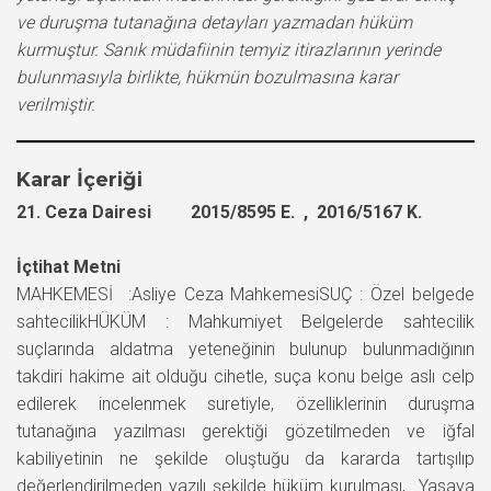
ve duruşma tutanağına detayları yazmadan hüküm
kurmuştur. Sanık müdafiinin temyiz itirazlarının yerinde
bulunmasıyla birlikte, hükmün bozulmasına karar
verilmiştir.
Karar İçeriği
21. Ceza Dairesi 2015/8595 E. , 2016/5167 K.
İçtihat Metni
MAHKEMESİ :Asliye Ceza MahkemesiSUÇ : Özel belgede
sahtecilikHÜKÜM : Mahkumiyet Belgelerde sahtecilik
suçlarında aldatma yeteneğinin bulunup bulunmadığının
takdiri hakime ait olduğu cihetle, suça konu belge aslı celp
edilerek incelenmek suretiyle, özelliklerinin duruşma
tutanağına yazılması gerektiği gözetilmeden ve iğfal
kabiliyetinin ne şekilde oluştuğu da kararda tartışılıp
değerlendirilmeden yazılı şekilde hüküm kurulması, Yasaya