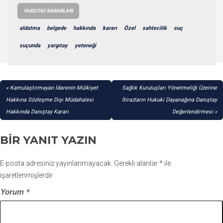
YARGITAY KARARLARI
aldatma
belgede
hakkında
kararı
Özel
sahtecilik
suç
suçunda
yargıtay
yeteneği
YAZI
Kamulaştırmayan İdarenin Mülkiyet
Sağlık Kuruluşları Yönetmeliği Üzerine
GEZINMESI
Hakkına Sözleşme Dışı Müdahalesi
İtirazların Hukuki Dayanağına Danıştay
Hakkında Danıştay Kararı
Değerlendirmesi
BIR YANIT YAZIN
E-posta adresiniz yayınlanmayacak.
Gerekli alanlar
*
ile
işaretlenmişlerdir
Yorum
*