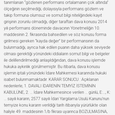
tanımlanan “gözlenen performans ortalamanın çok altında”
ölçeğinin seçilmediği, dolayısıyla performans gözlem ve
takip formuna olumsuz ve somut bilgi niteliğindeki kayıt
girişinin zorunlu olmadığı, diğer taraftan dava konusu 2014
yılı performans döneminde davacının Yönetmeliğin 10.
maddesinin 2. fıkrasında bahsedilen ve söz konusu forma
girilmesi gereken “kayda değer” bir performansının da
bulunmadığı, ayrıca hak edilen puanın daha yüksek seviyede
olması gerektiği yönündeki iddiaların somut bilgi ve belgeler
ile delillendirilmediği anlaşıldığından, dava konusu işlemde
hukuka aykırılık görülmemiştir. Bu itibarla, dava konusu
işlemin iptali yönündeki İdare Mahkemesi kararında hukuki
isabet bulunmamaktadır. KARAR SONUCU : Açıklanan
nedenlerle; 1. DAVALI İDARENİN TEMYİZ İSTEMİNİN
KABULÜNE, 2. … İdare Mahkemesince verilen … günlü, E:…, K:
… sayılı kararın, 2577 sayılı İdari Yargılama Usulü Kanunu’nun
temyize konu kararın verildiği tarih itibarıyla yürürlükte olan
haliyle 49. maddesinin 1/b fıkrası uyarınca BOZULMASINA,