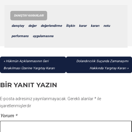
DANIŞTAY KARARLARI
danıştay
değer
değerlendirme
İlişkin
karar
kararı
notu
performans
uygulamasına
YAZI
Hükmün Açıklanmasının Geri
Dolandırıcılık Suçunda Zamanaşımı
GEZINMESI
Bırakılması Üzerine Yargıtay Kararı
Hakkında Yargıtay Kararı
BIR YANIT YAZIN
E-posta adresiniz yayınlanmayacak.
Gerekli alanlar
*
ile
işaretlenmişlerdir
Yorum
*