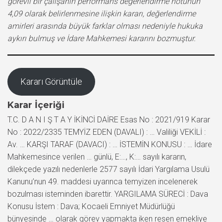
görevli bir çalışanın performans değerlendirme notunun
4,09 olarak belirlenmesine ilişkin kararı, değerlendirme
amirleri arasında büyük farklar olması nedeniyle hukuka
aykırı bulmuş ve İdare Mahkemesi kararını bozmuştur.
Kararı Görüntüle
Karar İçeriği
T.C. D A N I Ş T A Y İKİNCİ DAİRE Esas No : 2021/919 Karar
No : 2022/2335 TEMYİZ EDEN (DAVALI) : … Valiliği VEKİLİ :
Av. … KARŞI TARAF (DAVACI) : … İSTEMİN KONUSU : … İdare
Mahkemesince verilen … günlü, E:…, K:… sayılı kararın,
dilekçede yazılı nedenlerle 2577 sayılı İdari Yargılama Usulü
Kanunu’nun 49. maddesi uyarınca temyizen incelenerek
bozulması isteminden ibarettir. YARGILAMA SÜRECİ : Dava
Konusu İstem : Dava; Kocaeli Emniyet Müdürlüğü
bünyesinde … olarak görev yapmakta iken resen emekliye