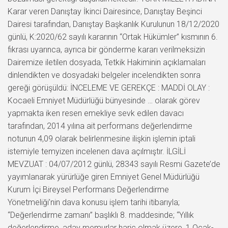
Karar veren Danıştay İkinci Dairesince, Danıştay Beşinci
Dairesi tarafından, Danıştay Başkanlık Kurulunun 18/12/2020
günlü, K:2020/62 sayılı kararının “Ortak Hükümler” kısmının 6.
fıkrası uyarınca, ayrıca bir gönderme kararı verilmeksizin
Dairemize iletilen dosyada, Tetkik Hakiminin açıklamaları
dinlendikten ve dosyadaki belgeler incelendikten sonra
gereği görüşüldü: İNCELEME VE GEREKÇE : MADDİ OLAY :
Kocaeli Emniyet Müdürlüğü bünyesinde … olarak görev
yapmakta iken resen emekliye sevk edilen davacı
tarafından, 2014 yılına ait performans değerlendirme
notunun 4,09 olarak belirlenmesine ilişkin işlemin iptali
istemiyle temyizen incelenen dava açılmıştır. İLGİLİ
MEVZUAT : 04/07/2012 günlü, 28343 sayılı Resmi Gazete’de
yayımlanarak yürürlüğe giren Emniyet Genel Müdürlüğü
Kurum İçi Bireysel Performans Değerlendirme
Yönetmeliği’nin dava konusu işlem tarihi itibarıyla;
“Değerlendirme zamanı” başlıklı 8. maddesinde; “Yıllık
değerlendirme, aday memurlar hariç olmak üzere, 1 Ocak-