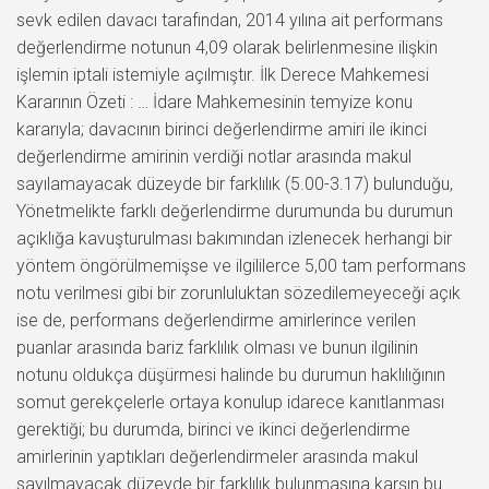
sevk edilen davacı tarafından, 2014 yılına ait performans
değerlendirme notunun 4,09 olarak belirlenmesine ilişkin
işlemin iptali istemiyle açılmıştır. İlk Derece Mahkemesi
Kararının Özeti : … İdare Mahkemesinin temyize konu
kararıyla; davacının birinci değerlendirme amiri ile ikinci
değerlendirme amirinin verdiği notlar arasında makul
sayılamayacak düzeyde bir farklılık (5.00-3.17) bulunduğu,
Yönetmelikte farklı değerlendirme durumunda bu durumun
açıklığa kavuşturulması bakımından izlenecek herhangi bir
yöntem öngörülmemişse ve ilgililerce 5,00 tam performans
notu verilmesi gibi bir zorunluluktan sözedilemeyeceği açık
ise de, performans değerlendirme amirlerince verilen
puanlar arasında bariz farklılık olması ve bunun ilgilinin
notunu oldukça düşürmesi halinde bu durumun haklılığının
somut gerekçelerle ortaya konulup idarece kanıtlanması
gerektiği; bu durumda, birinci ve ikinci değerlendirme
amirlerinin yaptıkları değerlendirmeler arasında makul
sayılmayacak düzeyde bir farklılık bulunmasına karşın bu