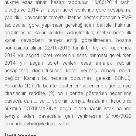
hükme esas alınan hesap raporunun 16/06/2014 tarihli
olduğu ve 2014 yılı asgari ücret verilerine göre hesaplama
yapıldığı, davacıların temyizi üzerine destek hesabının PMF
tablosuna göre yapılması gerektiğinden bahisle hükmün
bozulmasına karar verildiği anlaşılmakla; mahkemece ilk
kararı davacıların temyiz ettiği gözetilmeden, bozma
sonrasında alınan 22/10/2019 tarihli bilirkişi ek raporunda
2019 yılı asgari ücret verilerinin esas alınması gerekirken
2014 yılı asgari ücret verileri esas alınarak yapılan
hesaplama doğrultusunda karar verilmiş olması doğru
değildir. Kararın bu nedenle bozulması gerekir. SONUÇ:
Yukarıda (1) no’lu bentte gösterilen nedenlerle diğer temyiz
itirazlarının reddine, (2) no’lu bentte gösterilen nedenlerle
davacılardan … ve … vekilinin temyiz itirazlarının kabulü ile
hükmün BOZULMASINA, peşin alınan harcın istek halinde
temyiz eden davacılara geri verilmesine 21/06/2022
gününde oybirliğiyle karar verildi.