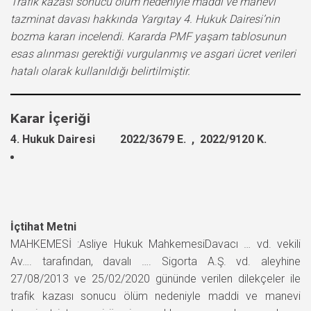
Trafik kazası sonucu ölüm nedeniyle maddi ve manevi
tazminat davası hakkında Yargıtay 4. Hukuk Dairesi’nin
bozma kararı incelendi. Kararda PMF yaşam tablosunun
esas alınması gerektiği vurgulanmış ve asgari ücret verileri
hatalı olarak kullanıldığı belirtilmiştir.
Karar İçeriği
4. Hukuk Dairesi 2022/3679 E. , 2022/9120 K.
İçtihat Metni
MAHKEMESİ :Asliye Hukuk MahkemesiDavacı … vd. vekili
Av…. tarafından, davalı …. Sigorta A.Ş. vd. aleyhine
27/08/2013 ve 25/02/2020 gününde verilen dilekçeler ile
trafik kazası sonucu ölüm nedeniyle maddi ve manevi