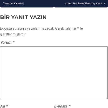
GEZINMESI
Yargıtay Kararları
İstemi Hakkında Danıştay Kararı
BIR YANIT YAZIN
E-posta adresiniz yayınlanmayacak.
Gerekli alanlar
*
ile
işaretlenmişlerdir
Yorum
*
Ad
*
E-posta
*