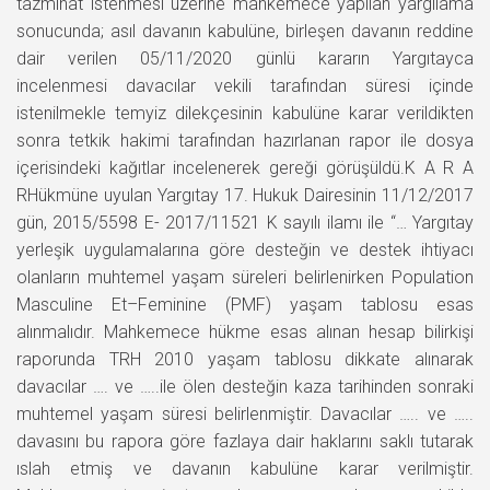
tazminat istenmesi üzerine mahkemece yapılan yargılama
sonucunda; asıl davanın kabulüne, birleşen davanın reddine
dair verilen 05/11/2020 günlü kararın Yargıtayca
incelenmesi davacılar vekili tarafından süresi içinde
istenilmekle temyiz dilekçesinin kabulüne karar verildikten
sonra tetkik hakimi tarafından hazırlanan rapor ile dosya
içerisindeki kağıtlar incelenerek gereği görüşüldü.K A R A
RHükmüne uyulan Yargıtay 17. Hukuk Dairesinin 11/12/2017
gün, 2015/5598 E- 2017/11521 K sayılı ilamı ile “… Yargıtay
yerleşik uygulamalarına göre desteğin ve destek ihtiyacı
olanların muhtemel yaşam süreleri belirlenirken Population
Masculine Et–Feminine (PMF) yaşam tablosu esas
alınmalıdır. Mahkemece hükme esas alınan hesap bilirkişi
raporunda TRH 2010 yaşam tablosu dikkate alınarak
davacılar …. ve …..ile ölen desteğin kaza tarihinden sonraki
muhtemel yaşam süresi belirlenmiştir. Davacılar ….. ve …..
davasını bu rapora göre fazlaya dair haklarını saklı tutarak
ıslah etmiş ve davanın kabulüne karar verilmiştir.