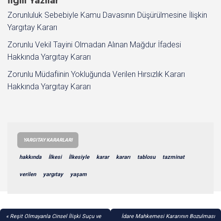
İlgili Yazılar
Zorunluluk Sebebiyle Kamu Davasının Düşürülmesine İlişkin
Yargıtay Kararı
Zorunlu Vekil Tayini Olmadan Alınan Mağdur İfadesi
Hakkında Yargıtay Kararı
Zorunlu Müdafiinin Yokluğunda Verilen Hırsızlık Kararı
Hakkında Yargıtay Kararı
YARGITAY KARARLARI
hakkında
İlkesi
İlkesiyle
karar
kararı
tablosu
tazminat
verilen
yargıtay
yaşam
YAZI
Reşit Olmayanla Cinsel İlişki Suçu ve
İdare Mahkemesi Kararının Bozulması