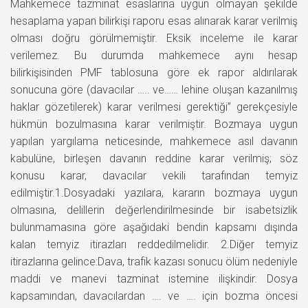
Mahkemece tazminat esaslarına uygun olmayan şekilde
hesaplama yapan bilirkişi raporu esas alınarak karar verilmiş
olması doğru görülmemiştir. Eksik inceleme ile karar
verilemez. Bu durumda mahkemece aynı hesap
bilirkişisinden PMF tablosuna göre ek rapor aldırılarak
sonucuna göre (davacılar ….. ve…… lehine oluşan kazanılmış
haklar gözetilerek) karar verilmesi gerektiği” gerekçesiyle
hükmün bozulmasına karar verilmiştir. Bozmaya uygun
yapılan yargılama neticesinde, mahkemece asıl davanın
kabulüne, birleşen davanın reddine karar verilmiş; söz
konusu karar, davacılar vekili tarafından temyiz
edilmiştir.1.Dosyadaki yazılara, kararın bozmaya uygun
olmasına, delillerin değerlendirilmesinde bir isabetsizlik
bulunmamasına göre aşağıdaki bendin kapsamı dışında
kalan temyiz itirazları reddedilmelidir. 2.Diğer temyiz
itirazlarına gelince:Dava, trafik kazası sonucu ölüm nedeniyle
maddi ve manevi tazminat istemine ilişkindir. Dosya
kapsamından, davacılardan …. ve …. için bozma öncesi