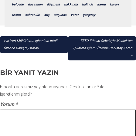
belgede
davasının
düşmesi
hakkında
halinde
kamu
kararı
resmi
sahtecilik
suç
suçunda
vefat
yargıtay
YAZI
İş Yeri Mühürleme İşleminin İptali
FETÖ İltisakı Sebebiyle Meslekten
GEZINMESI
Üzerine Danıştay Kararı
Çıkarma İşlemi Üzerine Danıştay Kararı
BIR YANIT YAZIN
E-posta adresiniz yayınlanmayacak.
Gerekli alanlar
*
ile
işaretlenmişlerdir
Yorum
*