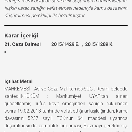
Sanığın resmi belgede sahtecilik suçundan mahkumiyetine
ilişkin karar, sanığın vefat etmesi nedeniyle kamu davasının
düşürülmesi gerekliliği ile bozulmuştur.
Karar İçeriği
21. Ceza Dairesi 2015/1429 E. , 2015/1289 K.
İçtihat Metni
MAHKEMESİ :Asliye Ceza MahkemesiSUÇ : Resmi belgede
sahtecilikHÜKÜM : Mahkumiyet UYAP’tan alınan
güncellenmiş nüfus kayıt örneğinden sanığın hükümden
sonra 19.02.2013 tarihinde vefat ettiği anlaşıldığından, kamu
davasının 5237 sayılı TCK’nun 64. maddesi uyarınca
düşürülmesinde zorunluluk bulunması, Bozmayı gerektirmiş,