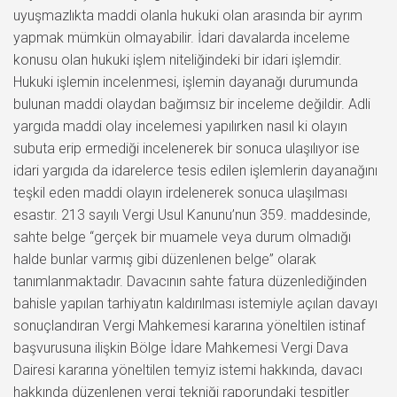
uyuşmazlıkta maddi olanla hukuki olan arasında bir ayrım
yapmak mümkün olmayabilir. İdari davalarda inceleme
konusu olan hukuki işlem niteliğindeki bir idari işlemdir.
Hukuki işlemin incelenmesi, işlemin dayanağı durumunda
bulunan maddi olaydan bağımsız bir inceleme değildir. Adli
yargıda maddi olay incelemesi yapılırken nasıl ki olayın
subuta erip ermediği incelenerek bir sonuca ulaşılıyor ise
idari yargıda da idarelerce tesis edilen işlemlerin dayanağını
teşkil eden maddi olayın irdelenerek sonuca ulaşılması
esastır. 213 sayılı Vergi Usul Kanunu’nun 359. maddesinde,
sahte belge “gerçek bir muamele veya durum olmadığı
halde bunlar varmış gibi düzenlenen belge” olarak
tanımlanmaktadır. Davacının sahte fatura düzenlediğinden
bahisle yapılan tarhiyatın kaldırılması istemiyle açılan davayı
sonuçlandıran Vergi Mahkemesi kararına yöneltilen istinaf
başvurusuna ilişkin Bölge İdare Mahkemesi Vergi Dava
Dairesi kararına yöneltilen temyiz istemi hakkında, davacı
hakkında düzenlenen vergi tekniği raporundaki tespitler