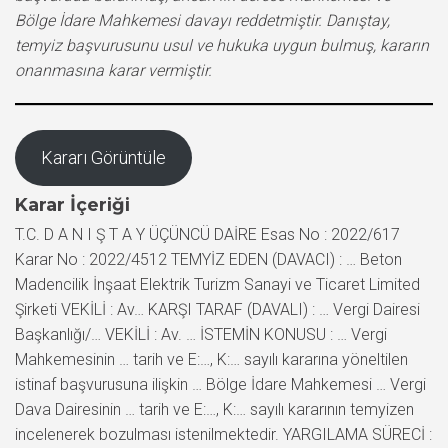
Bölge İdare Mahkemesi davayı reddetmiştir. Danıştay,
temyiz başvurusunu usul ve hukuka uygun bulmuş, kararın
onanmasına karar vermiştir.
Kararı Görüntüle
Karar İçeriği
T.C. D A N I Ş T A Y ÜÇÜNCÜ DAİRE Esas No : 2022/617
Karar No : 2022/4512 TEMYİZ EDEN (DAVACI) : … Beton
Madencilik İnşaat Elektrik Turizm Sanayi ve Ticaret Limited
Şirketi VEKİLİ : Av… KARŞI TARAF (DAVALI) : … Vergi Dairesi
Başkanlığı/… VEKİLİ : Av. … İSTEMİN KONUSU : … Vergi
Mahkemesinin … tarih ve E:…, K:… sayılı kararına yöneltilen
istinaf başvurusuna ilişkin … Bölge İdare Mahkemesi … Vergi
Dava Dairesinin … tarih ve E:…, K:… sayılı kararının temyizen
incelenerek bozulması istenilmektedir. YARGILAMA SÜRECİ :