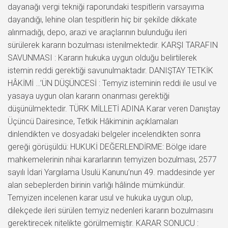
dayanağı vergi tekniği raporundaki tespitlerin varsayıma
dayandığı, lehine olan tespitlerin hiç bir şekilde dikkate
alınmadığı, depo, arazi ve araçlarının bulunduğu ileri
sürülerek kararın bozulması istenilmektedir. KARŞI TARAFIN
SAVUNMASI : Kararın hukuka uygun olduğu belirtilerek
istemin reddi gerektiği savunulmaktadır. DANIŞTAY TETKİK
HÂKİMİ …’ÜN DÜŞÜNCESİ : Temyiz isteminin reddi ile usul ve
yasaya uygun olan kararın onanması gerektiği
düşünülmektedir. TÜRK MİLLETİ ADINA Karar veren Danıştay
Üçüncü Dairesince, Tetkik Hâkiminin açıklamaları
dinlendikten ve dosyadaki belgeler incelendikten sonra
gereği görüşüldü: HUKUKİ DEĞERLENDİRME: Bölge idare
mahkemelerinin nihai kararlarının temyizen bozulması, 2577
sayılı İdari Yargılama Usulü Kanunu’nun 49. maddesinde yer
alan sebeplerden birinin varlığı hâlinde mümkündür.
Temyizen incelenen karar usul ve hukuka uygun olup,
dilekçede ileri sürülen temyiz nedenleri kararın bozulmasını
gerektirecek nitelikte görülmemiştir. KARAR SONUCU :