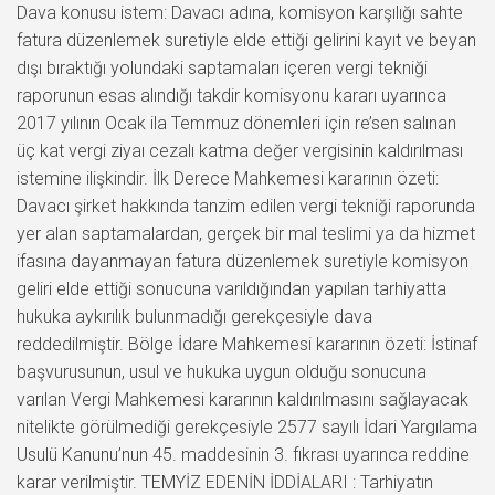
Dava konusu istem: Davacı adına, komisyon karşılığı sahte
fatura düzenlemek suretiyle elde ettiği gelirini kayıt ve beyan
dışı bıraktığı yolundaki saptamaları içeren vergi tekniği
raporunun esas alındığı takdir komisyonu kararı uyarınca
2017 yılının Ocak ila Temmuz dönemleri için re’sen salınan
üç kat vergi ziyaı cezalı katma değer vergisinin kaldırılması
istemine ilişkindir. İlk Derece Mahkemesi kararının özeti:
Davacı şirket hakkında tanzim edilen vergi tekniği raporunda
yer alan saptamalardan, gerçek bir mal teslimi ya da hizmet
ifasına dayanmayan fatura düzenlemek suretiyle komisyon
geliri elde ettiği sonucuna varıldığından yapılan tarhiyatta
hukuka aykırılık bulunmadığı gerekçesiyle dava
reddedilmiştir. Bölge İdare Mahkemesi kararının özeti: İstinaf
başvurusunun, usul ve hukuka uygun olduğu sonucuna
varılan Vergi Mahkemesi kararının kaldırılmasını sağlayacak
nitelikte görülmediği gerekçesiyle 2577 sayılı İdari Yargılama
Usulü Kanunu’nun 45. maddesinin 3. fıkrası uyarınca reddine
karar verilmiştir. TEMYİZ EDENİN İDDİALARI : Tarhiyatın