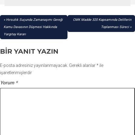
YAZI
Hırsızlık Suçunda Zamanaşımı Gereği
CMK Madde 320 Kapsamında Delillerin
GEZINMESI
Kamu Davasının Düşmesi Hakkında
Toplanması Süreci
Yargıtay Kararı
BIR YANIT YAZIN
E-posta adresiniz yayınlanmayacak.
Gerekli alanlar
*
ile
işaretlenmişlerdir
Yorum
*