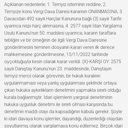
Açıklanan nedenlerle; 1. Temyiz isteminin reddine, 2.
Temyize konu Vergi Dava Dairesi kararının ONANMASINA, 3.
Davacıdan 492 sayılı Harçlar Kanununa bağlı (3) sayılı Tarife
uyarınca nispi harç alınmasına, 4. 2577 sayılı İdari Yargılama
Usulü Kanunu’nun 50. maddesi uyarınca, kararın taraflara
tebliğini ve bir örneğinin de ilgili Vergi Dava Dairesine
gönderilmesini teminen dosyanın kararı veren ilk derece
mahkemesine gönderilmesine, 15/11/2022 tarihinde
oyçokluğuyla kesin olarak karar verildi. (X)-KARŞI OY: 2575
sayılı Danıştay Kanunu’nun 23. maddesinde, Danıştayın
temyiz mercii olarak görevinin, bir hukuk kuralının
uygulanmaması veya yanlış uygulanması şeklinde ortaya
çıkan hukuka aykırılıkların denetimini yapmakla sınırlı olduğu
kurala bağlanmıştır. İdari işlemlerin yargısal denetiminin
hukuka uygunluk denetimi ile sınırlı olması karşısında bu
denetimin maddi olayı da kapsadığının kabulü gerekir. Şöyle
ki idari davaya konu işlemler, dayandığı, düzenlediği olaydan
soyutlanmış olarak yargılamaya konu edilemez. Birçok idari