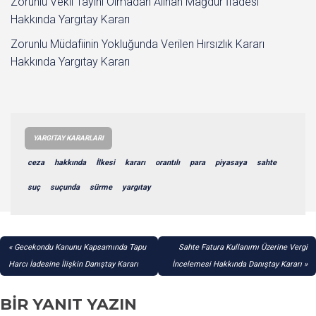
Zorunlu Vekil Tayini Olmadan Alınan Mağdur İfadesi
Hakkında Yargıtay Kararı
Zorunlu Müdafiinin Yokluğunda Verilen Hırsızlık Kararı
Hakkında Yargıtay Kararı
YARGITAY KARARLARI
ceza
hakkında
İlkesi
kararı
orantılı
para
piyasaya
sahte
suç
suçunda
sürme
yargıtay
YAZI
Gecekondu Kanunu Kapsamında Tapu
Sahte Fatura Kullanımı Üzerine Vergi
GEZINMESI
Harcı İadesine İlişkin Danıştay Kararı
İncelemesi Hakkında Danıştay Kararı
BIR YANIT YAZIN