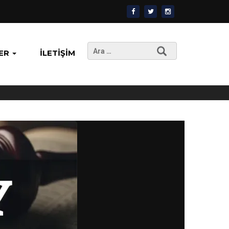
Arama:
ER
İLETIŞIM