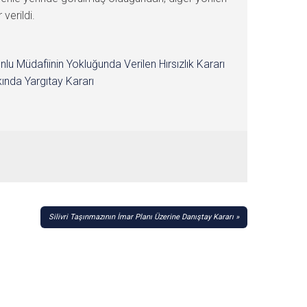
verildi.
nlu Müdafiinin Yokluğunda Verilen Hırsızlık Kararı
ında Yargıtay Kararı
Silivri Taşınmazının İmar Planı Üzerine Danıştay Kararı