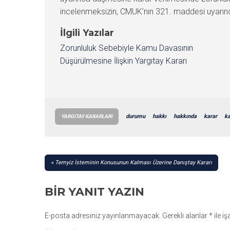
incelenmeksizin, CMUK’nın 321. maddesi uyarınc
İlgili Yazılar
Zorunluluk Sebebiyle Kamu Davasının
Düşürülmesine İlişkin Yargıtay Kararı
durumu
hakkı
hakkında
karar
ka
YARGITAY KARARLARI
YAZI
Temyiz İsteminin Konusunun Kalması Üzerine Danıştay Kararı
GEZINMESI
BIR YANIT YAZIN
E-posta adresiniz yayınlanmayacak.
Gerekli alanlar
*
ile i