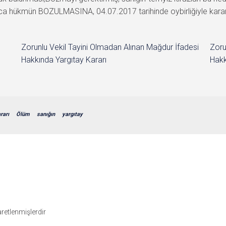
a hükmün BOZULMASINA, 04.07.2017 tarihinde oybirliğiyle karar 
Zorunlu Vekil Tayini Olmadan Alınan Mağdur İfadesi
Zoru
Hakkında Yargıtay Kararı
Hakk
rarı
Ölüm
sanığın
yargıtay
şaretlenmişlerdir