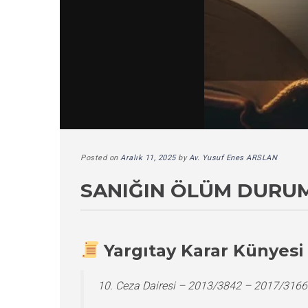
Posted on
Aralık 11, 2025
by
Av. Yusuf Enes ARSLAN
SANIĞIN ÖLÜM DURUM
Yargıtay Karar Künyesi
10. Ceza Dairesi – 2013/3842 – 2017/3166