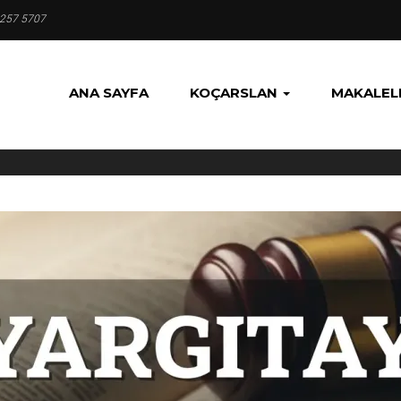
 257 5707
ANA SAYFA
KOÇARSLAN
MAKALEL