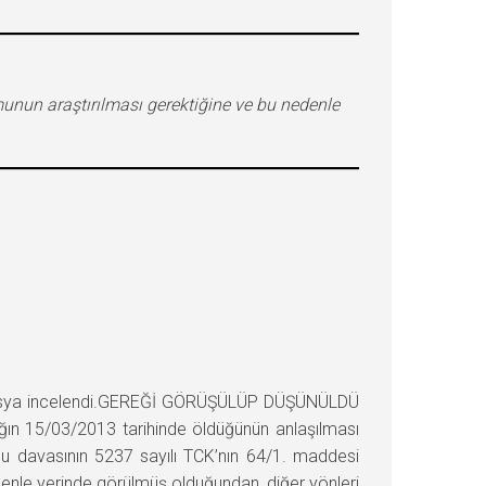
unun araştırılması gerektiğine ve bu nedenle
osya incelendi.GEREĞİ GÖRÜŞÜLÜP DÜŞÜNÜLDÜ
ğın 15/03/2013 tarihinde öldüğünün anlaşılması
mu davasının 5237 sayılı TCK’nın 64/1. maddesi
denle yerinde görülmüş olduğundan, diğer yönleri