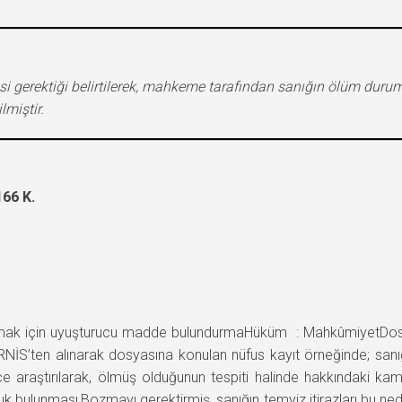
 gerektiği belirtilerek, mahkeme tarafından sanığın ölüm durum
miştir.
66 K.
mak için uyuşturucu madde bulundurmaHüküm : MahkûmiyetD
S’ten alınarak dosyasına konulan nüfus kayıt örneğinde; sanı
e araştırılarak, ölmüş olduğunun tespiti halinde hakkındaki ka
k bulunması,Bozmayı gerektirmiş, sanığın temyiz itirazları bu ne