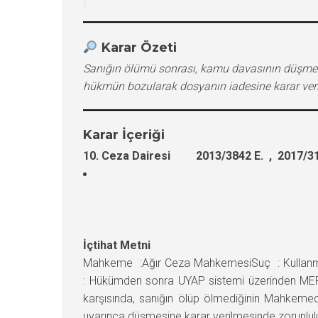
Karar Özeti
Sanığın ölümü sonrası, kamu davasının düşmesi
hükmün bozularak dosyanın iadesine karar veril
Karar İçeriği
10. Ceza Dairesi 2013/3842 E. , 2017/31
İçtihat Metni
Mahkeme :Ağır Ceza MahkemesiSuç : Kullan
: Hükümden sonra UYAP sistemi üzerinden MERNİ
karşısında, sanığın ölüp ölmediğinin Mahkemec
uyarınca düşmesine karar verilmesinde zorunlulu