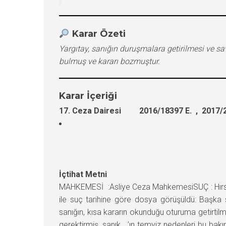
Karar Özeti
Yargıtay, sanığın duruşmalara getirilmesi ve s
bulmuş ve kararı bozmuştur.
Karar İçeriği
17. Ceza Dairesi 2016/18397 E. , 2017/2
İçtihat Metni
MAHKEMESİ :Asliye Ceza MahkemesiSUÇ : Hırsız
ile suç tarihine göre dosya görüşüldü: Başka
sanığın, kısa kararın okunduğu oturuma getirti
gerektirmiş, sanık …’ın temyiz nedenleri bu b