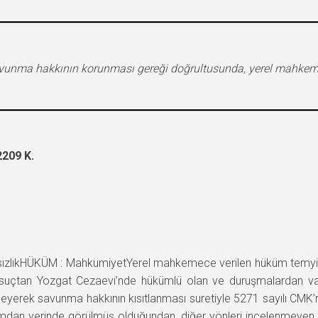
avunma hakkının korunması gereği doğrultusunda, yerel mahkemeni
209 K.
lıkHÜKÜM : MahkumiyetYerel mahkemece verilen hüküm temyiz edi
 suçtan Yozgat Cezaevi’nde hükümlü olan ve duruşmalardan va
lmeyerek savunma hakkının kısıtlanması suretiyle 5271 sayılı CMK
akımdan yerinde görülmüş olduğundan, diğer yönleri incelenmey