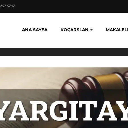
 257 5707
ANA SAYFA
KOÇARSLAN
MAKALEL