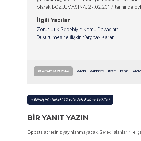
olarak BOZULMASINA, 27.02.2017 tarihinde oybirl
İlgili Yazılar
Zorunluluk Sebebiyle Kamu Davasının
Düşürülmesine İlişkin Yargıtay Kararı
hakkı
hakkının
İhlali
karar
karar
YARGITAY KARARLARI
YAZI
Bilirkişinin Hukuki Süreçlerdeki Rolü ve Yetkileri
GEZINMESI
BIR YANIT YAZIN
E-posta adresiniz yayınlanmayacak.
Gerekli alanlar
*
ile i