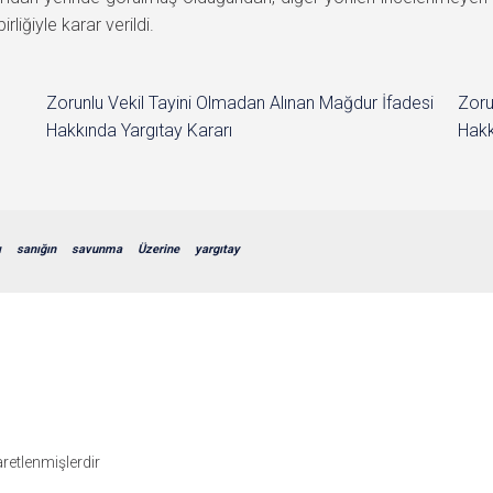
iğiyle karar verildi.
Zorunlu Vekil Tayini Olmadan Alınan Mağdur İfadesi
Zoru
Hakkında Yargıtay Kararı
Hakk
ı
sanığın
savunma
Üzerine
yargıtay
şaretlenmişlerdir