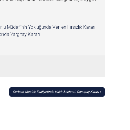
nlu Müdafiinin Yokluğunda Verilen Hırsızlık Kararı
ında Yargıtay Kararı
Serbest Meslek Faaliyetinde Haklı Beklenti: Danıştay Kararı