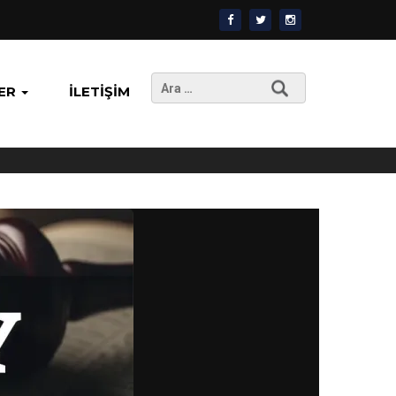
Arama:
ER
İLETIŞIM