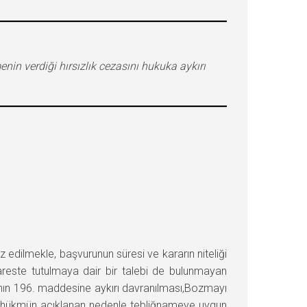
n verdiği hırsızlık cezasını hukuka aykırı
lmekle, başvurunun süresi ve kararın niteliği
reste tutulmaya dair bir talebi de bulunmayan
’nın 196. maddesine aykırı davranılması,Bozmayı
en hükmün açıklanan nedenle tebliğnameye uygun