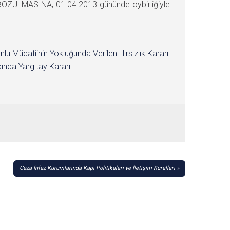
a BOZULMASINA, 01.04.2013 gününde oybirliğiyle
nlu Müdafiinin Yokluğunda Verilen Hırsızlık Kararı
ında Yargıtay Kararı
Ceza İnfaz Kurumlarında Kapı Politikaları ve İletişim Kuralları