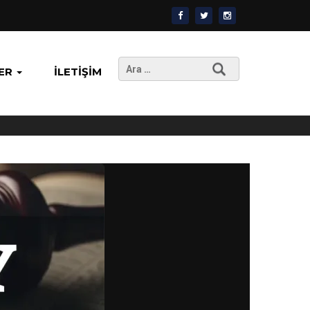
Arama:
ER
İLETIŞIM