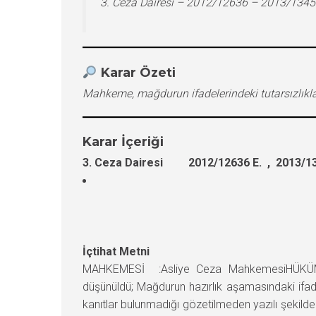
3. Ceza Dairesi – 2012/12636 – 2013/1345
Karar Özeti
Mahkeme, mağdurun ifadelerindeki tutarsızlıkla
Karar İçeriği
3. Ceza Dairesi 2012/12636 E. , 2013/13
İçtihat Metni
MAHKEMESİ :Asliye Ceza MahkemesiHÜKÜM :
düşünüldü; Mağdurun hazırlık aşamasındaki ifadele
kanıtlar bulunmadığı gözetilmeden yazılı şekilde