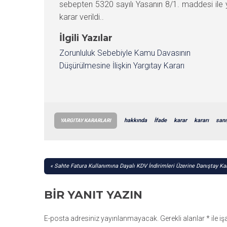
sebepten 5320 sayılı Yasanın 8/1. maddesi ile
karar verildi..
İlgili Yazılar
Zorunluluk Sebebiyle Kamu Davasının
Düşürülmesine İlişkin Yargıtay Kararı
hakkında
İfade
karar
kararı
sanı
YARGITAY KARARLARI
YAZI
Sahte Fatura Kullanımına Dayalı KDV İndirimleri Üzerine Danıştay Kar
GEZINMESI
BIR YANIT YAZIN
E-posta adresiniz yayınlanmayacak.
Gerekli alanlar
*
ile i