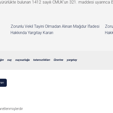
 yürürlükte bulunan 1412 sayılı CMUK’un 321. maddesi uyarınc
Zorunlu Vekil Tayini Olmadan Alınan Mağdur İfadesi
Zoru
Hakkında Yargıtay Kararı
Hakk
ğın
suç
suçsuzluğu
tutarsızlıkları
Üzerine
yargıtay
arı
şaretlenmişlerdir