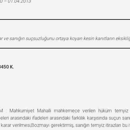
0 – 01.04.2013
r ve sanığın suçsuzluğunu ortaya koyan kesin kanıtların eksikl
450 K.
 Mahkumiyet Mahalli mahkemece verilen hüküm temyiz ed
ri arasındaki ifadeleri arasındaki farklılık karşısında suçun sanık 
 karar verilmesi,Bozmayı gerektirmiş, sanığın temyiz itirazları 