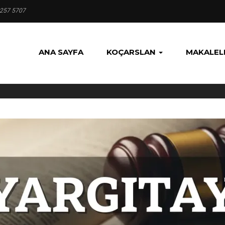
 257 5707
ANA SAYFA
KOÇARSLAN
MAKALEL