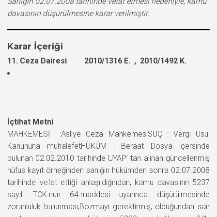
Sanığın 02.07.2008 tarihinde vefat etmesi nedeniyle, kamu
davasının düşürülmesine karar verilmiştir.
Karar İçeriği
11. Ceza Dairesi 2010/1316 E. , 2010/1492 K.
İçtihat Metni
MAHKEMESİ :Asliye Ceza MahkemesiSUÇ : Vergi Usul
Kanununa muhalefetHÜKÜM : Beraat Dosya içersinde
bulunan 02.02.2010 tarihinde UYAP’ tan alınan güncellenmiş
nüfus kayıt örneğinden sanığın hükümden sonra 02.07.2008
tarihinde vefat ettiği anlaşıldığından, kamu davasının 5237
sayılı TCK.nun 64.maddesi uyarınca düşürülmesinde
zorunluluk bulunması,Bozmayı gerektirmiş, olduğundan sair