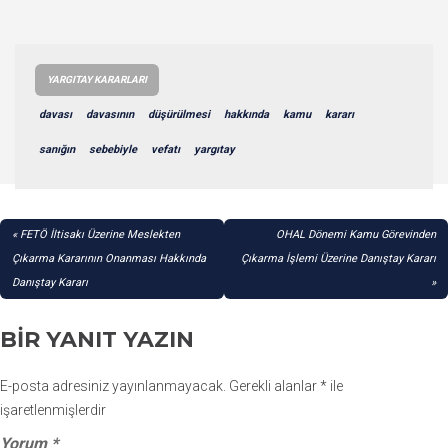
YARGITAY KARARLARI
davası
davasının
düşürülmesi
hakkında
kamu
kararı
sanığın
sebebiyle
vefatı
yargıtay
YAZI
FETÖ İltisakı Üzerine Meslekten
OHAL Dönemi Kamu Görevinden
GEZINMESI
Çıkarma Kararının Onanması Hakkında
Çıkarma İşlemi Üzerine Danıştay Kararı
Danıştay Kararı
BIR YANIT YAZIN
E-posta adresiniz yayınlanmayacak.
Gerekli alanlar
*
ile
işaretlenmişlerdir
Yorum
*