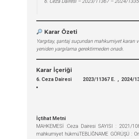
6. Ceza Dairesi – 2023/11367 – 2024/1335
Karar Özeti
Yargıtay, şantaj suçundan mahkumiyet kararı ver
yeniden yargılama gerektirmeden onadı.
Karar İçeriği
6. Ceza Dairesi 2023/11367 E. , 2024/13
İçtihat Metni
MAHKEMESİ :Ceza Dairesi SAYISI : 2021/1086
mahkumiyet hükmüTEBLİĞNAME GÖRÜŞÜ : Onama