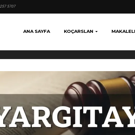
 257 5707
ANA SAYFA
KOÇARSLAN
MAKALEL