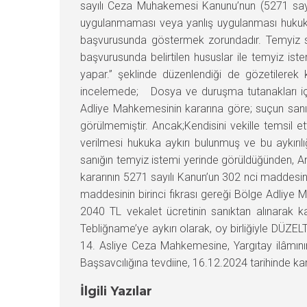
sayılı Ceza Muhakemesi Kanunu’nun (5271 sayı
uygulanmaması veya yanlış uygulanması hukuka 
başvurusunda göstermek zorundadır. Temyiz seb
başvurusunda belirtilen hususlar ile temyiz is
yapar.” şeklinde düzenlendiği de gözetilerek 
incelemede; Dosya ve duruşma tutanakları içeri
Adliye Mahkemesinin kararına göre; suçun sanık t
görülmemiştir. Ancak;Kendisini vekille temsil e
verilmesi hukuka aykırı bulunmuş ve bu aykırıl
sanığın temyiz istemi yerinde görüldüğünden, A
kararının 5271 sayılı Kanun’un 302 nci maddesi
maddesinin birinci fıkrası gereği Bölge Adliye 
2040 TL vekalet ücretinin sanıktan alınarak k
Tebliğname’ye aykırı olarak, oy birliğiyle DÜZ
14. Asliye Ceza Mahkemesine, Yargıtay ilâmını
Başsavcılığına tevdiine, 16.12.2024 tarihinde kara
İlgili Yazılar