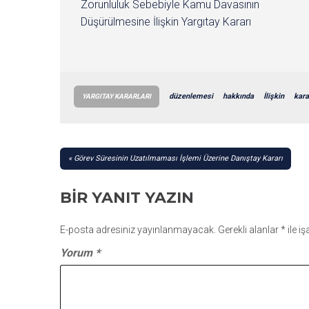
Zorunluluk Sebebiyle Kamu Davasının
Düşürülmesine İlişkin Yargıtay Kararı
düzenlemesi
hakkında
İlişkin
kara
YARGITAY KARARLARI
YAZI
Görev Süresinin Uzatılmaması İşlemi Üzerine Danıştay Kararı
GEZINMESI
BIR YANIT YAZIN
E-posta adresiniz yayınlanmayacak.
Gerekli alanlar
*
ile i
Yorum
*