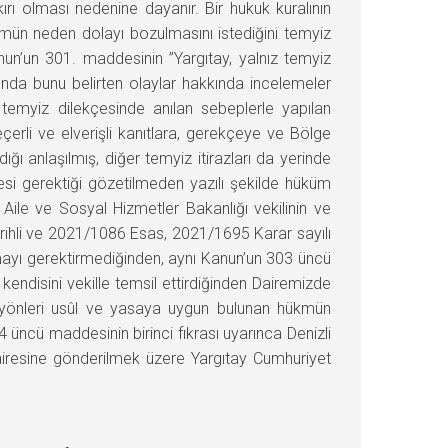
 olması nedenine dayanır. Bir hukuk kuralının
mün neden dolayı bozulmasını istediğini temyiz
un’un 301. maddesinin ”Yargıtay, yalnız temyiz
unda bunu belirten olaylar hakkında incelemeler
 temyiz dilekçesinde anılan sebeplerle yapılan
erli ve elverişli kanıtlara, gerekçeye ve Bölge
ğı anlaşılmış, diğer temyiz itirazları da yerinde
mesi gerektiği gözetilmeden yazılı şekilde hüküm
Aile ve Sosyal Hizmetler Bakanlığı vekilinin ve
rihli ve 2021/1086 Esas, 2021/1695 Karar sayılı
mayı gerektirmediğinden, aynı Kanun’un 303 üncü
endisini vekille temsil ettirdiğinden Dairemizde
er yönleri usûl ve yasaya uygun bulunan hükmün
ncü maddesinin birinci fıkrası uyarınca Denizli
airesine gönderilmek üzere Yargıtay Cumhuriyet