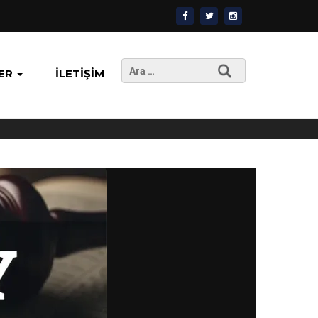
Arama:
ER
İLETIŞIM