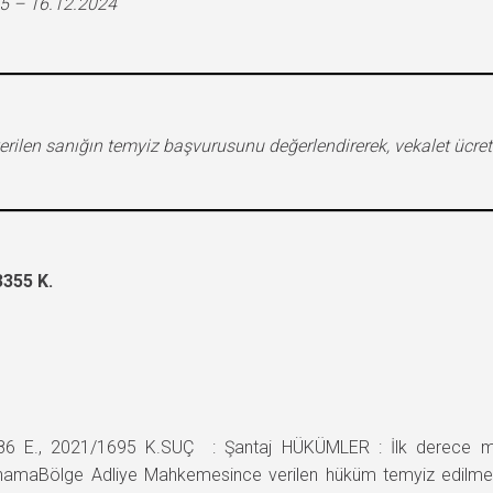
5 – 16.12.2024
ilen sanığın temyiz başvurusunu değerlendirerek, vekalet ücretiyl
355 K.
 E., 2021/1695 K.SUÇ : Şantaj HÜKÜMLER : İlk derece mahk
Bölge Adliye Mahkemesince verilen hüküm temyiz edilmekle