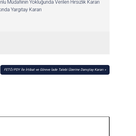
nlu Müdafiinin Yokluğunda Verilen Hırsızlık Kararı
ında Yargıtay Kararı
FETÖ/PDY İle İrtibat ve Göreve İade Talebi Üzerine Danıştay Kararı