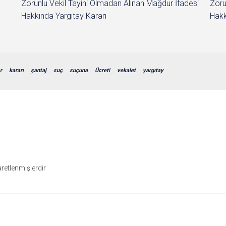
Zorunlu Vekil Tayini Olmadan Alınan Mağdur İfadesi
Zoru
Hakkında Yargıtay Kararı
Hakk
r
kararı
şantaj
suç
suçuna
Ücreti
vekalet
yargıtay
şaretlenmişlerdir