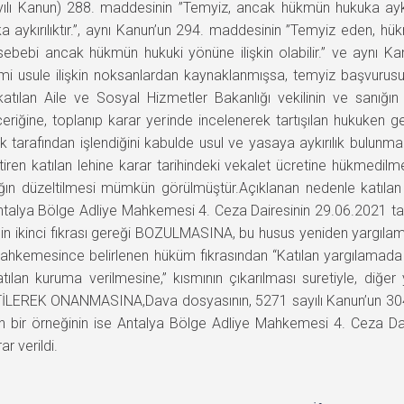
lı Kanun) 288. maddesinin ”Temyiz, ancak hükmün hukuka aykırı
aykırılıktır.”, aynı Kanun’un 294. maddesinin ”Temyiz eden, hük
ebi ancak hükmün hukuki yönüne ilişkin olabilir.” ve aynı Kan
temi usule ilişkin noksanlardan kaynaklanmışsa, temyiz başvurus
katılan Aile ve Sosyal Hizmetler Bakanlığı vekilinin ve sanığın
ğine, toplanıp karar yerinde incelenerek tartışılan hukuken geç
arafından işlendiğini kabulde usul ve yasaya aykırılık bulunmadı
ttiren katılan lehine karar tarihindeki vekalet ücretine hükmedil
ığın düzeltilmesi mümkün görülmüştür.Açıklanan nedenle katılan 
ntalya Bölge Adliye Mahkemesi 4. Ceza Dairesinin 29.06.2021 ta
nin ikinci fıkrası gereği BOZULMASINA, bu husus yeniden yargıla
Mahkemesince belirlenen hüküm fıkrasından “Katılan yargılamada k
atılan kuruma verilmesine,” kısmının çıkarılması suretiyle, diğ
ELTİLEREK ONANMASINA,Dava dosyasının, 5271 sayılı Kanun’un 304 ü
n bir örneğinin ise Antalya Bölge Adliye Mahkemesi 4. Ceza D
r verildi.