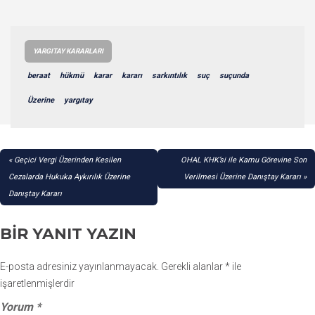
YARGITAY KARARLARI
beraat
hükmü
karar
kararı
sarkıntılık
suç
suçunda
Üzerine
yargıtay
YAZI
Geçici Vergi Üzerinden Kesilen
OHAL KHK’si ile Kamu Görevine Son
GEZINMESI
Cezalarda Hukuka Aykırılık Üzerine
Verilmesi Üzerine Danıştay Kararı
Danıştay Kararı
BIR YANIT YAZIN
E-posta adresiniz yayınlanmayacak.
Gerekli alanlar
*
ile
işaretlenmişlerdir
Yorum
*