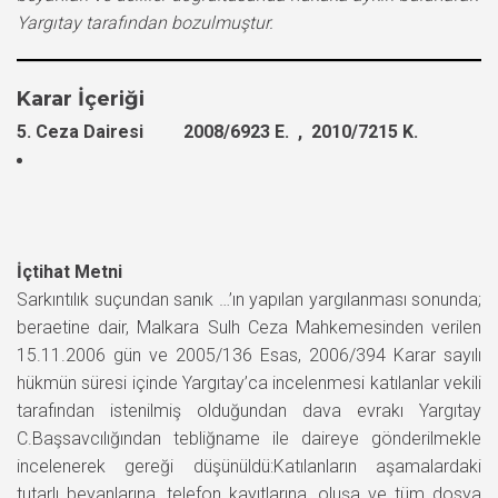
Yargıtay tarafından bozulmuştur.
Karar İçeriği
5. Ceza Dairesi 2008/6923 E. , 2010/7215 K.
İçtihat Metni
Sarkıntılık suçundan sanık …’ın yapılan yargılanması sonunda;
beraetine dair, Malkara Sulh Ceza Mahkemesinden verilen
15.11.2006 gün ve 2005/136 Esas, 2006/394 Karar sayılı
hükmün süresi içinde Yargıtay’ca incelenmesi katılanlar vekili
tarafından istenilmiş olduğundan dava evrakı Yargıtay
C.Başsavcılığından tebliğname ile daireye gönderilmekle
incelenerek gereği düşünüldü:Katılanların aşamalardaki
tutarlı beyanlarına, telefon kayıtlarına, oluşa ve tüm dosya