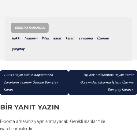
YARGITAY KARARLARI
hakkı
hakkının
İhlali
karar
kararı
savunma
Üzerine
yargıtay
YAZI
5233 Sayılı Kanun Kapsamında
ByLock Kullanımına Dayalı Kamu
GEZINMESI
Zararların Tazmini Üzerine Danıştay
Görevinden Çıkarma İşlemi Üzerine
Kararı
Danıştay Kararı
BIR YANIT YAZIN
E-posta adresiniz yayınlanmayacak.
Gerekli alanlar
*
ile
işaretlenmişlerdir