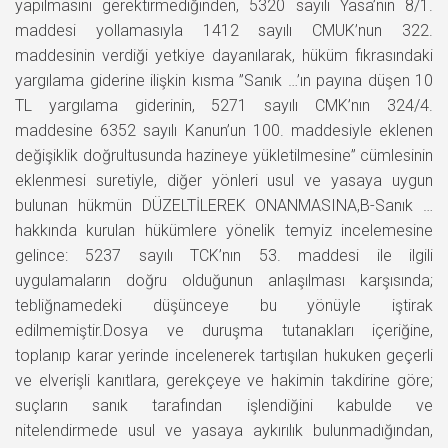
yapılmasını gerektirmediğinden, 5320 sayılı Yasa’nın 8/1.
maddesi yollamasıyla 1412 sayılı CMUK’nun 322.
maddesinin verdiği yetkiye dayanılarak, hüküm fıkrasındaki
yargılama giderine ilişkin kısma ”Sanık …’ın payına düşen 10
TL yargılama giderinin, 5271 sayılı CMK’nın 324/4.
maddesine 6352 sayılı Kanun’un 100. maddesiyle eklenen
değişiklik doğrultusunda hazineye yükletilmesine” cümlesinin
eklenmesi suretiyle, diğer yönleri usul ve yasaya uygun
bulunan hükmün DÜZELTİLEREK ONANMASINA,B-Sanık …
hakkında kurulan hükümlere yönelik temyiz incelemesine
gelince: 5237 sayılı TCK’nın 53. maddesi ile ilgili
uygulamaların doğru olduğunun anlaşılması karşısında;
tebliğnamedeki düşünceye bu yönüyle iştirak
edilmemiştir.Dosya ve duruşma tutanakları içeriğine,
toplanıp karar yerinde incelenerek tartışılan hukuken geçerli
ve elverişli kanıtlara, gerekçeye ve hakimin takdirine göre;
suçların sanık tarafından işlendiğini kabulde ve
nitelendirmede usul ve yasaya aykırılık bulunmadığından,