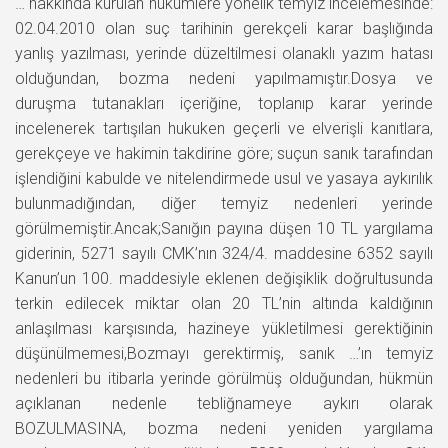
… hakkında kurulan hükümlere yönelik temyiz incelemesinde:
02.04.2010 olan suç tarihinin gerekçeli karar başlığında
yanlış yazılması, yerinde düzeltilmesi olanaklı yazım hatası
olduğundan, bozma nedeni yapılmamıştır.Dosya ve
duruşma tutanakları içeriğine, toplanıp karar yerinde
incelenerek tartışılan hukuken geçerli ve elverişli kanıtlara,
gerekçeye ve hakimin takdirine göre; suçun sanık tarafından
işlendiğini kabulde ve nitelendirmede usul ve yasaya aykırılık
bulunmadığından, diğer temyiz nedenleri yerinde
görülmemiştir.Ancak;Sanığın payına düşen 10 TL yargılama
giderinin, 5271 sayılı CMK’nın 324/4. maddesine 6352 sayılı
Kanun’un 100. maddesiyle eklenen değişiklik doğrultusunda
terkin edilecek miktar olan 20 TL’nin altında kaldığının
anlaşılması karşısında, hazineye yükletilmesi gerektiğinin
düşünülmemesi,Bozmayı gerektirmiş, sanık …’ın temyiz
nedenleri bu itibarla yerinde görülmüş olduğundan, hükmün
açıklanan nedenle tebliğnameye aykırı olarak
BOZULMASINA, bozma nedeni yeniden yargılama