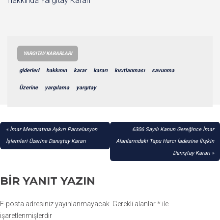
Hakkında Yargıtay Kararı
YARGITAY KARARLARI
giderleri
hakkının
karar
kararı
kısıtlanması
savunma
Üzerine
yargılama
yargıtay
YAZI
İmar Mevzuatına Aykırı Parselasyon
6306 Sayılı Kanun Gereğince İmar
GEZINMESI
İşlemleri Üzerine Danıştay Kararı
Alanlarındaki Tapu Harcı İadesine İlişkin
Danıştay Kararı
BIR YANIT YAZIN
E-posta adresiniz yayınlanmayacak.
Gerekli alanlar
*
ile
işaretlenmişlerdir