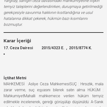
Yargıtay, sanığın ceza davasındaki mahkumiyetine ilişkin
temyiz taleplerini değerlendirirken, duruşmaya getirilmediği
gerekçesiyle savunma hakkının kısıtlandığına ve usul
hatalarına dikkat çekerek, hükmün bazı kısımlarını
bozmuştur.
Karar İçeriği
17. Ceza Dairesi 2015/4323 E. , 2015/8774 K.
İçtihat Metni
MAHKEMESİ :Asliye Ceza MahkemesiSUÇ : Hırsızlık, mala
zarar verme, suç eşyasını bilerek satın alma HÜKÜM :
MahkumiyetMahalli mahkemece verilen hüküm temyiz
edilmekle incelenerek, gereği görüşülüp düşünüldü: A-Sanık