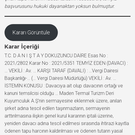
başvurusunu hukuki dayanaktan yoksun bulmuştur.
Kararı Görüntüle
Karar İçeriği
T.C. D A N I Ş T A Y DOKUZUNCU DAİRE Esas No :
2021/2802 Karar No : 2021/5351 TEMYİZ EDEN (DAVACI) :
… VEKİLİ : Av. … KARŞI TARAF (DAVALI) : …Vergi Dairesi
Başkanlığı-… (… Vergi Dairesi Müdürlüğü) VEKİLİ : Av. …
İSTEMİN KONUSU : Davacıya ait olup davacının ortağı ve
kanuni temsilcisi olduğu … Maden Termal Turizm Deri
Kuyumculuk A.Ş’nin sermayesine eklenmek üzere, anılan
şirket adına tescil edilen taşınmazların, sermayenin
arttırılmasına ilişkin genel kurul kararının iptali üzerine,
yeniden davacı adına tescil edilmesi sırasında ihtirazi kayıtla
ödenen tapu harcının kaldırılması ve ödenen tutarın yasal