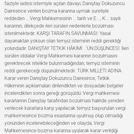
faiziyle iadesi istemiyle açılan davayı; Danıştay Dokuzuncu
Dairesince verilen bozma kararına uymak suretiyle
reddeden … Vergi Mahkemesinin … tarih ve E:…, K:… sayılı
kararının, dilekçede ileri sürülen nedenlerle bozulması
istenilmektedir. KARŞI TARAFIN SAVUNMASI: Yasal
dayanaktan yoksun olan temyiz isteminin reddi gerektiği
yolundadır. DANIŞTAY TETKİK HÂKİMİ …’ÜN DÜŞÜNCESİ: İleri
sürülen iddialar Vergi Mahkemesi kararının bozulmasını
gerektirecek nitelikte bulunmadığından, temyiz isteminin
reddi gerekeceği düşünülmektedir. TÜRK MİLLETİ ADINA
Karar veren Danıştay Dokuzuncu Dairesince, Tetkik
Hâkiminin açıklamaları dinlendikten ve dosyadaki belgeler
incelendikten sonra gereği görüşüldü: Vergi mahkemesi
kararlarının Danıştay tarafından bozulması halinde yeniden
verilecek kararlara karşı yapılacak temyiz başvuruları vergi
mahkemesince bozma esaslarına uyulmuş olup olmadığı
yönünden incelenebileceğinden ve olayda, Vergi
Mahkemesince bozma kararına uyularak karar verildiği