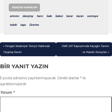
DANIŞTAY KARARLARI
artırımı
danıştay
harcı
İade
İadesi
karar
kararı
sermaye
talebi
tapu
Üzerine
YAZI
Feragat Nedeniyle Temyiz Hakkında
CMK 247 Kapsamında Kaçağın Tanımı
GEZINMESI
Yargıtay Kararı
ve Hukuki Sonuçları
BIR YANIT YAZIN
E-posta adresiniz yayınlanmayacak.
Gerekli alanlar
*
ile
işaretlenmişlerdir
Yorum
*