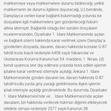
mahkemeye veya mahkemelere durumu bildireceği, yetkili
mahkemenin de durumu ilgililere duyuracağı, (c) bendinde,
Danıştayca verilen karar bağlantı bulunmadığı yolunda ise
dosyaların ilgili mahkemelere geri gönderileceği hüküm
altına alınmıştır. Bağlantılı olduğu ileri sürülen dosyaların
incelenmesinden, Diyarbakır 1. İdare Mahkemesinde açılan
ve bağlantı istemi hakkında karar verilmek üzere Danıştay’a
gönderilen dosyada; davanın, davacı hakkında konulan G-87
tahdit kodu kaydı nedeniyle 6458 sayılı Yabancılar ve
Uluslararası Koruma Kanunu’nun 54. maddesi, 1. fıkrası, (d)
bendi uyarınca sınır dışı edilmesi yolunda tesis edilen işlemin
iptaline karar verilmesi istemiyle açıldığı; Ankara 1. İdare
Mahkemesinde görülen davanın ise, davacı hakkında G-87
tahdit kodlu yurda giriş yasağı getirilmesine ilişkin işlemin
iptali istemiyle açıldığı görülmektedir. Bu durumda, Diyarbakır
1. İdare Mahkemesi’nde ve … İdare Mahkemesi’nde açılan
davaların, biri hakkında verilecek hükmün diğerini etkileyecek
nitelikte olması nedeniyle 2577 sayılı Kanun’un 38.