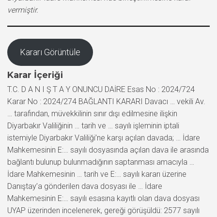
vermiştir.
Kararı Görüntüle
Karar İçeriği
T.C. D A N I Ş T A Y ONUNCU DAİRE Esas No : 2024/724
Karar No : 2024/274 BAĞLANTI KARARI Davacı … vekili Av.
… tarafından, müvekkilinin sınır dışı edilmesine ilişkin
Diyarbakır Valiliğinin … tarih ve … sayılı işleminin iptali
istemiyle Diyarbakır Valiliği’ne karşı açılan davada; … İdare
Mahkemesinin E:… sayılı dosyasında açılan dava ile arasında
bağlantı bulunup bulunmadığının saptanması amacıyla …
İdare Mahkemesinin … tarih ve E:… sayılı kararı üzerine
Danıştay’a gönderilen dava dosyası ile … İdare
Mahkemesinin E:… sayılı esasına kayıtlı olan dava dosyası
UYAP üzerinden incelenerek, gereği görüşüldü: 2577 sayılı