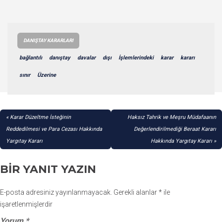
DANIŞTAY KARARLARI
bağlantılı
danıştay
davalar
dışı
İşlemlerindeki
karar
kararı
sınır
Üzerine
YAZI
Karar Düzeltme İsteğinin
Haksız Tahrik ve Meşru Müdafaanın
GEZINMESI
Reddedilmesi ve Para Cezası Hakkında
Değerlendirilmediği Beraat Kararı
Yargıtay Kararı
Hakkında Yargıtay Kararı
BIR YANIT YAZIN
E-posta adresiniz yayınlanmayacak.
Gerekli alanlar
*
ile
işaretlenmişlerdir
Yorum
*