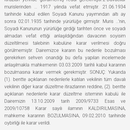
murislerinden … 1917 yılında vefat etmiştir. 21.06.1934
tarihinde kabul edilen Soyadı Kanunu yayımından altı ay
sonra 02.01.1935 tarihinde yürürlüğe girmiştir. Muris …’nin,
Soyadı Kanununun yürürlüğe girdiği tarihten önce ve soyadı
almadan vefat ettiği anlaşıldığından davacının soyisim
düzeltilmesi talebinin kabulüne karar verilmesi doğru
görülmemiştir. Dairemizce kararın bu nedenle bozulması
gerekirken sehven onandığı bu defa yapılan incelemede
anlaşılmakla mahkemenin 03.03.2009 tarihli kabul kararının
bozulmasına karar vermek gerekmiştir. SONUÇ: Yukarıda
(1). bentte açıklanan nedenlerle katılan vekilinin tüm davalı
vekilinin diğer karar düzeltme itirazlarının reddine, (2). bentte
açıklanan nedenlerle karar düzeltme isteminin kabulü ile
Dairemizin 13.10.2009 tarih 2009/9733 Esas ve
2009/10758 Karar sayılı ilamının KALDIRILMASINA,
mahkeme kararının BOZULMASINA, 09.02.2010 tarihinde
oybirliği ile karar verildi.