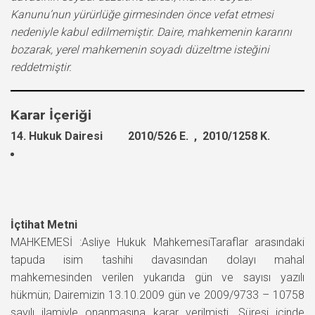
Kanunu’nun yürürlüğe girmesinden önce vefat etmesi
nedeniyle kabul edilmemiştir. Daire, mahkemenin kararını
bozarak, yerel mahkemenin soyadı düzeltme isteğini
reddetmiştir.
Karar İçeriği
14. Hukuk Dairesi 2010/526 E. , 2010/1258 K.
İçtihat Metni
MAHKEMESİ :Asliye Hukuk MahkemesiTaraflar arasındaki
tapuda isim tashihi davasından dolayı mahal
mahkemesinden verilen yukarıda gün ve sayısı yazılı
hükmün; Dairemizin 13.10.2009 gün ve 2009/9733 – 10758
sayılı ilamiyle onanmasına karar verilmişti. Süresi içinde