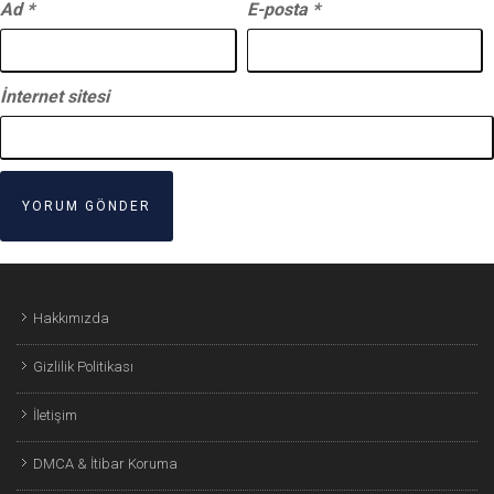
Ad
*
E-posta
*
İnternet sitesi
Hakkımızda
Gizlilik Politikası
İletişim
DMCA & İtibar Koruma