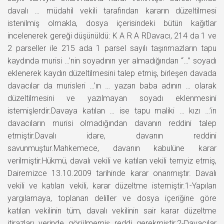
davalı … müdahil vekili tarafından kararın düzeltilmesi
istenilmiş olmakla, dosya içerisindeki bütün kağıtlar
incelenerek gereği düşünüldü: K A R A RDavacı, 214 da 1 ve
2 parseller ile 215 ada 1 parsel sayılı taşınmazların tapu
kaydında murisi …’nin soyadının yer almadığından “…” soyadı
eklenerek kaydın düzeltilmesini talep etmiş, birleşen davada
davacılar da murisleri …’ın … yazan baba adının … olarak
düzeltilmesini ve yazılmayan soyadı eklenmesini
istemişlerdir.Davaya katılan … ise tapu maliki … kızı …’in
davacıların murisi olmadığından davanın reddini talep
etmiştir.Davalı idare, davanın reddini
savunmuştur.Mahkemece, davanın kabulüne karar
verilmiştir.Hükmü, davalı vekili ve katılan vekili temyiz etmiş,
Dairemizce 13.10.2009 tarihinde karar onanmıştır. Davalı
vekili ve katılan vekili, karar düzeltme istemiştir.1-Yapılan
yargılamaya, toplanan deliller ve dosya içeriğine göre
katılan vekilinin tüm, davalı vekilinin sair karar düzeltme
itirazları yerinde görülmemiş reddi gerekmiştir.2-Davacılar