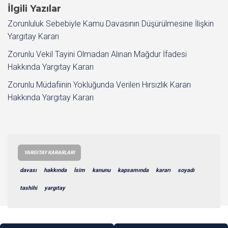
İlgili Yazılar
Zorunluluk Sebebiyle Kamu Davasının Düşürülmesine İlişkin
Yargıtay Kararı
Zorunlu Vekil Tayini Olmadan Alınan Mağdur İfadesi
Hakkında Yargıtay Kararı
Zorunlu Müdafiinin Yokluğunda Verilen Hırsızlık Kararı
Hakkında Yargıtay Kararı
YARGITAY KARARLARI
davası
hakkında
İsim
kanunu
kapsamında
kararı
soyadı
tashihi
yargıtay