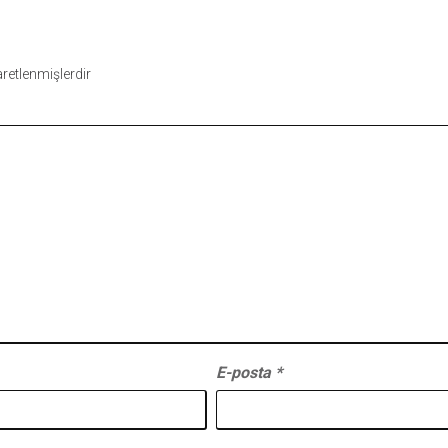
şaretlenmişlerdir
E-posta
*