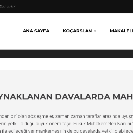
 257 5707
ANA SAYFA
KOÇARSLAN
MAKALEL
YNAKLANAN DAVALARDA MAHK
ndan biri olan sözleşmeler, zaman zaman taraflar arasında uyuşma
n yetkili olduğu büyük önem taşır. Hukuk Muhakemeleri Kanun
fa edileceği yer mahkemesinin de bu davalarda yetkili olabileceğ