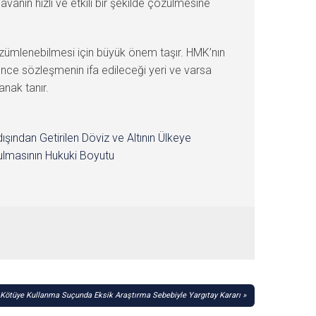
anın hızlı ve etkili bir şekilde çözülmesine
özümlenebilmesi için büyük önem taşır. HMK’nın
 önce sözleşmenin ifa edileceği yeri ve varsa
anak tanır.
dışından Getirilen Döviz ve Altının Ülkeye
lmasının Hukuki Boyutu
Kötüye Kullanma Suçunda Eksik Araştırma Sebebiyle Yargıtay Kararı