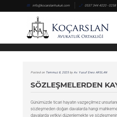
Skip
info@kocarslanhukuk.com
0537 344 4020 - 0258
to
content
Posted on
Temmuz 8, 2025
by
Av. Yusuf Enes ARSLAN
SÖZLEŞMELERDEN KA
Günümüzde ticari hayatın vazgeçilmez unsurları
sözleşmeden doğan davalarda hangi mahkemeni
davalarda yetkiyi düzenlemekte ve sözleşmenin i