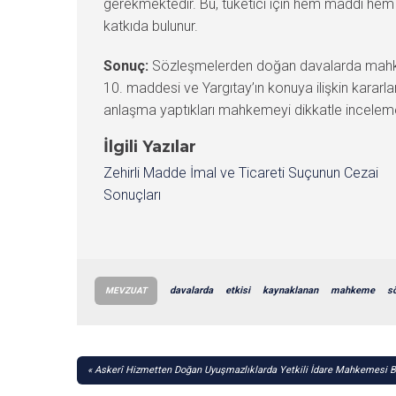
gerekmektedir. Bu, tüketici için hem maddi hem d
katkıda bulunur.
Sonuç:
Sözleşmelerden doğan davalarda mahkeme y
10. maddesi ve Yargıtay’ın konuya ilişkin kararla
anlaşma yaptıkları mahkemeyi dikkatle incelemeler
İlgili Yazılar
Zehirli Madde İmal ve Ticareti Suçunun Cezai
Sonuçları
davalarda
etkisi
kaynaklanan
mahkeme
s
MEVZUAT
YAZI
Askerî Hizmetten Doğan Uyuşmazlıklarda Yetkili İdare Mahkemesi B