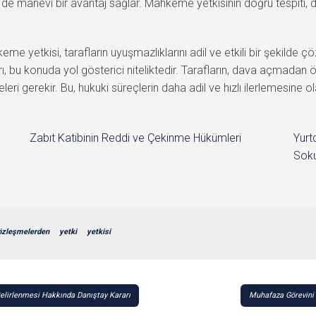
e manevi bir avantaj sağlar. Mahkeme yetkisinin doğru tespiti, dav
etkisi, tarafların uyuşmazlıklarını adil ve etkili bir şekilde ç
rı, bu konuda yol gösterici niteliktedir. Tarafların, dava açmadan
i gerekir. Bu, hukuki süreçlerin daha adil ve hızlı ilerlemesine ol
Zabıt Katibinin Reddi ve Çekinme Hükümleri
Yurt
Soku
özleşmelerden
yetki
yetkisi
elirlenmesi Hakkında Danıştay Kararı
Muhafaza Görevini 