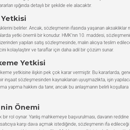
ları ışığında detaylı bir şekilde ele alacaktır.
Yetkisi
lüklerini belirler. Ancak, sözleşmenin ifasında yaşanan aksaklıklar
arda yetki önemli bir konudur. HMK’nın 10. maddesi, sözleşmenin 
itesi üzerinden yapılan satış sözleşmesinde, malın alıcıya teslim ed
ini kolaylaştırır ve taraflar için daha adil bir çözüm sunar.
keme Yetkisi
e yetkisine ilişkin pek çok karar vermiştir. Bu kararlarda, gen
, bir inşaat sözleşmesinden kaynaklanan uyuşmazlıkta, işin yapılaca
şma yapma hakkını da tanır, ancak bu anlaşmanın belirli koşullara b
inin Önemi
 bir rol oynar. Yanlış mahkemeye başvurulması, davanın reddine v
ine satıcıya karşı dava açmak istediğinde, sözleşmenin ifa edilece