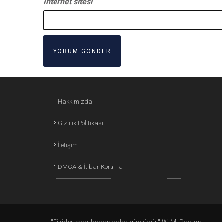
İnternet sitesi
Hakkımızda
Gizlilik Politikası
İletişim
DMCA & İtibar Koruma