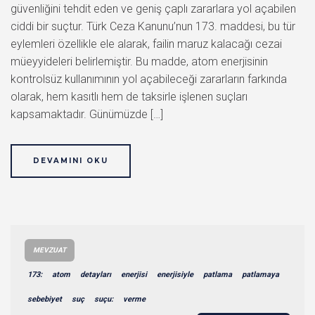
güvenliğini tehdit eden ve geniş çaplı zararlara yol açabilen
ciddi bir suçtur. Türk Ceza Kanunu’nun 173. maddesi, bu tür
eylemleri özellikle ele alarak, failin maruz kalacağı cezai
müeyyideleri belirlemiştir. Bu madde, atom enerjisinin
kontrolsüz kullanımının yol açabileceği zararların farkında
olarak, hem kasıtlı hem de taksirle işlenen suçları
kapsamaktadır. Günümüzde […]
DEVAMINI OKU
MEVZUAT
173:
atom
detayları
enerjisi
enerjisiyle
patlama
patlamaya
sebebiyet
suç
suçu:
verme