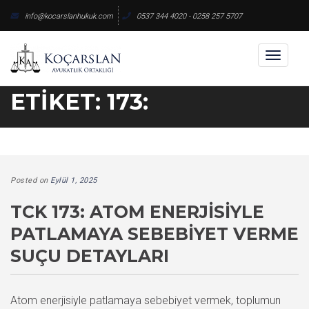
Skip
info@kocarslanhukuk.com
0537 344 4020 - 0258 257 5707
to
content
Toggl
naviga
ETIKET:
173:
Posted on
Eylül 1, 2025
TCK 173: ATOM ENERJISIYLE
PATLAMAYA SEBEBIYET VERME
SUÇU DETAYLARI
Atom enerjisiyle patlamaya sebebiyet vermek, toplumun