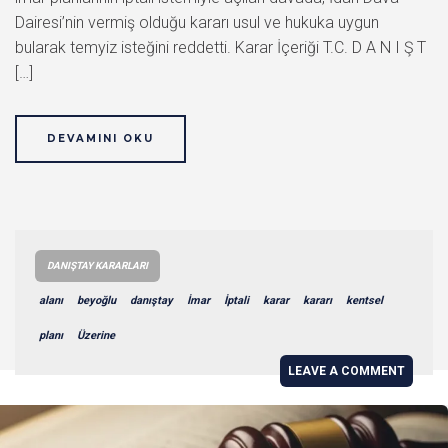
Dairesi’nin vermiş olduğu kararı usul ve hukuka uygun
bularak temyiz isteğini reddetti. Karar İçeriği T.C. D A N I Ş T
[…]
DEVAMINI OKU
DANIŞTAY KARARLARI
alanı
beyoğlu
danıştay
İmar
İptali
karar
kararı
kentsel
planı
Üzerine
LEAVE A COMMENT