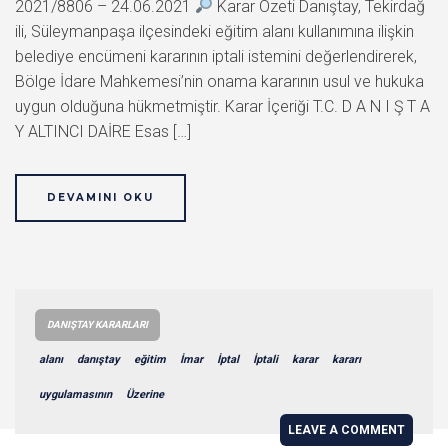
2021/8806 – 24.06.2021
Karar Özeti Danıştay, Tekirdağ
ili, Süleymanpaşa ilçesindeki eğitim alanı kullanımına ilişkin
belediye encümeni kararının iptali istemini değerlendirerek,
Bölge İdare Mahkemesi’nin onama kararının usul ve hukuka
uygun olduğuna hükmetmiştir. Karar İçeriği T.C. D A N I Ş T A
Y ALTINCI DAİRE Esas […]
DEVAMINI OKU
DANIŞTAY KARARLARI
alanı
danıştay
eğitim
İmar
İptal
İptali
karar
kararı
uygulamasının
Üzerine
LEAVE A COMMENT