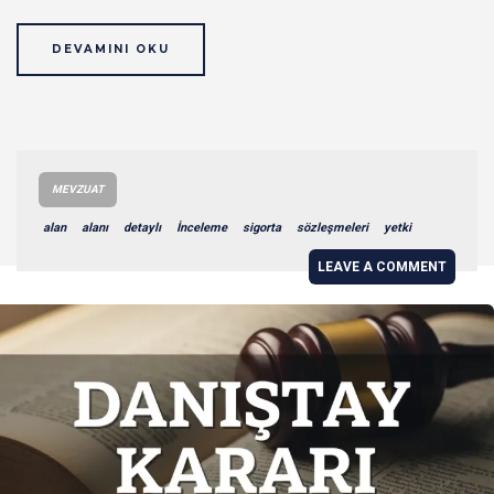
DEVAMINI OKU
MEVZUAT
alan
alanı
detaylı
İnceleme
sigorta
sözleşmeleri
yetki
LEAVE A COMMENT