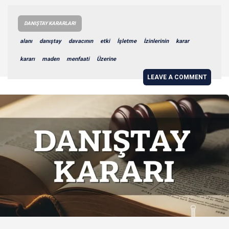
DANIŞTAY KARARLARI
alanı
danıştay
davacının
etki
İşletme
İzinlerinin
karar
kararı
maden
menfaati
Üzerine
LEAVE A COMMENT