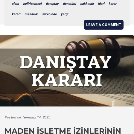
alanı
belirlenmesi
danıştay
denetimi
hakkında
İdari
karar
kararı
mezarlık
sürecinde
yargı
LEAVE A COMMENT
Posted on
Temmuz 14, 2025
MADEN İŞLETME İZINLERININ