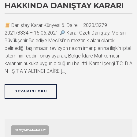
HAKKINDA DANIŞTAY KARARI
Danıştay Karar Künyesi 6. Daire – 2020/3279 –
2021/8334 – 15.06.2021
Karar Özeti Danıştay, Mersin
Büyükşehir Belediye Meclisi’nin mezarlık alanı olarak
belirlediği taşınmazın revizyon nazım imar planına ilişkin iptal
isteminin reddini onaylayarak, Bölge İdare Mahkemesi
kararının hukuka uygun olduğunu belirtti. Karar İçeriği T.C. D A
N I Ş T A Y ALTINCI DAİRE […]
DEVAMINI OKU
DANIŞTAY KARARLARI