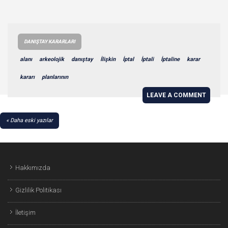
DANIŞTAY KARARLARI
alanı
arkeolojik
danıştay
İlişkin
İptal
İptali
İptaline
karar
kararı
planlarının
LEAVE A COMMENT
YAZI
Daha eski yazılar
GEZINMESI
Hakkımızda
Gizlilik Politikası
İletişim