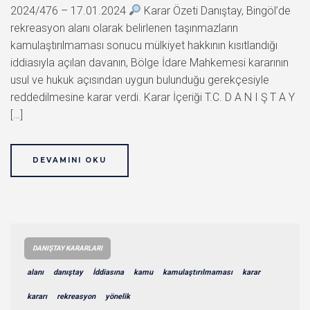
2024/476 – 17.01.2024
Karar Özeti Danıştay, Bingöl’de
rekreasyon alanı olarak belirlenen taşınmazların
kamulaştırılmaması sonucu mülkiyet hakkının kısıtlandığı
iddiasıyla açılan davanın, Bölge İdare Mahkemesi kararının
usul ve hukuk açısından uygun bulunduğu gerekçesiyle
reddedilmesine karar verdi. Karar İçeriği T.C. D A N I Ş T A Y
[…]
DEVAMINI OKU
DANIŞTAY KARARLARI
alanı
danıştay
İddiasına
kamu
kamulaştırılmaması
karar
kararı
rekreasyon
yönelik