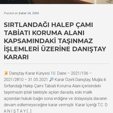
Posted on
Şubat 26, 2026
SIRTLANDAĞI HALEP ÇAMI
TABIATI KORUMA ALANI
KAPSAMINDAKI TAŞINMAZ
İŞLEMLERI ÜZERINE DANIŞTAY
KARARI
Danıştay Karar Künyesi 10. Daire – 2021/106 –
2021/2810 – 31.05.2021
Karar Özeti Danıştay, Muğla ili
Sırtlandağı Halep Çamı Tabiatı Koruma Alanı içerisindeki
taşınmazın iptali talebiyle açılan davada, eski malik
açısından hukuki bağın sona erdiğine ve dolayısıyla davanın
devam edilemeyeceğine karar vermiştir. Karar İçeriği T.C. D
A N I Ş T A Y […]