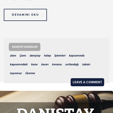
DEVAMINI OKU
DANIŞTAY KARARLARI
alanı
Çamı
danıştay
halep
İşlemleri
kapsamında
kapsamındaki
karar
kararı
koruma
sırtlandağı
tabiatı
taşınmaz
Üzerine
LEAVE A COMMENT