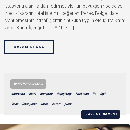
istasyonu alanına dâhil edilmesiyle ilgili büyükşehir belediye
meclisi kararını iptal istemini değerlendirerek, Bölge İdare
Mahkemesi’nin istinaf işleminin hukuka uygun olduğuna karar
verdi. Karar İçeriği T.C. D A N I Ş T […]
DEVAMINI OKU
DANIŞTAY KARARLARI
akaryakıt
alanı
danıştay
değişikliği
hakkında
İle
İlgili
İmar
İstasyonu
karar
kararı
planı
LEAVE A COMMENT